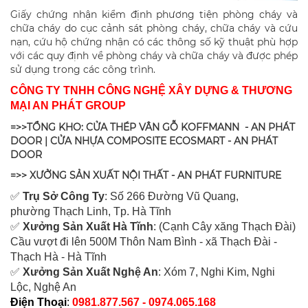
Giấy chứng nhận kiểm định phương tiện phòng cháy và
chữa cháy do cục cảnh sát phòng cháy, chữa cháy và cứu
nạn, cứu hộ chứng nhận có các thông số kỹ thuật phù hợp
với các quy định về phòng cháy và chữa cháy và được phép
sử dụng trong các công trình.
CÔNG TY TNHH CÔNG NGHỆ XÂY DỰNG & THƯƠNG
MẠI AN PHÁT GROUP
=>>TỔNG KHO: CỬA THÉP VÂN GỖ KOFFMANN - AN PHÁT
DOOR | CỬA NHỰA COMPOSITE ECOSMART - AN PHÁT
DOOR
=>> XƯỞNG SẢN XUẤT NỘI THẤT - AN PHÁT FURNITURE
✅
Tr
ụ Sở Công Ty
: Số 266 Đường Vũ Quang,
ph
ường Thạch Linh,
Tp. Hà Tĩnh
✅
Xưởng Sản Xuất Hà Tĩnh
: (Cạnh Cây xăng Thạch Đài)
Cầu vượt đi lên 500M T
hôn Nam Bình - xã Thạch Đài -
Thạch Hà - Hà Tĩnh
✅
Xưởng Sản Xuất Nghệ An
: Xóm 7, Nghi Kim, Nghi
Lộc, Nghệ An
Điện Thoại
:
0981.877.567 - 0974.065.168