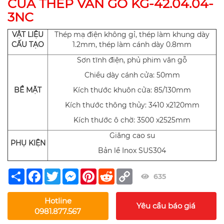
CỬA THÉP VÂN GỖ KG-42.04.04-
3NC
VẬT LIỆU
Thép mạ điện không gỉ, thép làm khung dày
CẤU TẠO
1.2mm, thép làm cánh dày 0.8mm
Sơn tĩnh điện, phủ phim vân gỗ
Chiều dày cánh cửa: 50mm
BỀ MẶT
Kích thước khuôn cửa: 85/130mm
Kích thước thông thủy: 3410 x2120mm
Kích thước ô chờ: 3500 x2525mm
Giăng cao su
PHỤ KIỆN
Bản lề Inox SUS304
Share
Facebook
Twitter
Messenger
Pinterest
Reddit
Copy
635
Link
Hotline
Yêu cầu báo giá
0981.877.567