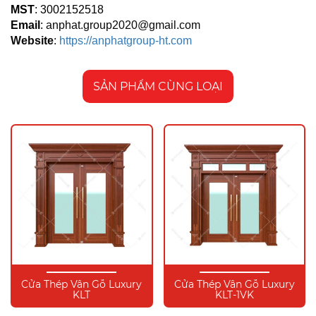
MST
: 3002152518
Email
:
anphat.group2020@gmail.com
Website
:
https://anphatgroup-ht.com
SẢN PHẨM CÙNG LOẠI
Cửa Thép Vân Gỗ Luxury
Cửa Thép Vân Gỗ Luxury
KLT
KLT-1VK