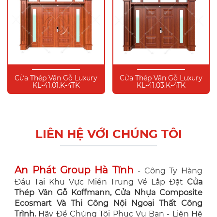
Cửa Thép Vân Gỗ Luxury
Cửa Thép Vân Gỗ Luxury
KL-41.01.K-4TK
KL-41.03.K-4TK
LIÊN HỆ VỚI CHÚNG TÔI
An Phát Group Hà Tĩnh
- Công Ty Hàng
Đầu Tại Khu Vực Miền Trung Về Lắp Đặt
Cửa
Thép Vân Gỗ Koffmann, Cửa Nhựa Composite
Ecosmart Và Thi Công Nội Ngoại Thất Công
Trình.
Hãy Để Chúng Tôi Phục Vụ Bạn - Liên Hệ