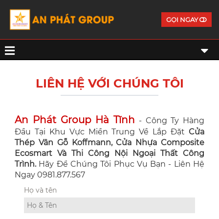
GỌI NGAY
LIÊN HỆ VỚI CHÚNG TÔI
An Phát Group Hà Tĩnh
- Công Ty Hàng
Đầu Tại Khu Vực Miền Trung Về Lắp Đặt
Cửa
Thép Vân Gỗ Koffmann, Cửa Nhựa Composite
Ecosmart Và Thi Công Nội Ngoại Thất Công
Trình.
Hãy Để Chúng Tôi Phục Vụ Bạn - Liên Hệ
Ngay 0981.877.567
Họ và tên