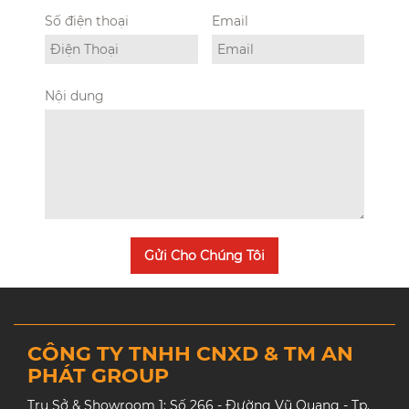
Số điện thoại
Email
Nội dung
Gửi Cho Chúng Tôi
CÔNG TY TNHH CNXD & TM AN
PHÁT GROUP
Trụ Sở & Showroom 1: Số 266 - Đường Vũ Quang - Tp.