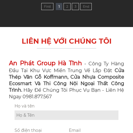
First
1
2
3
End
LIÊN HỆ VỚI CHÚNG TÔI
An Phát Group Hà Tĩnh
- Công Ty Hàng
Đầu Tại Khu Vực Miền Trung Về Lắp Đặt
Cửa
Thép Vân Gỗ Koffmann, Cửa Nhựa Composite
Ecosmart Và Thi Công Nội Ngoại Thất Công
Trình.
Hãy Để Chúng Tôi Phục Vụ Bạn - Liên Hệ
Ngay 0981.877.567
Họ và tên
Số điện thoại
Email