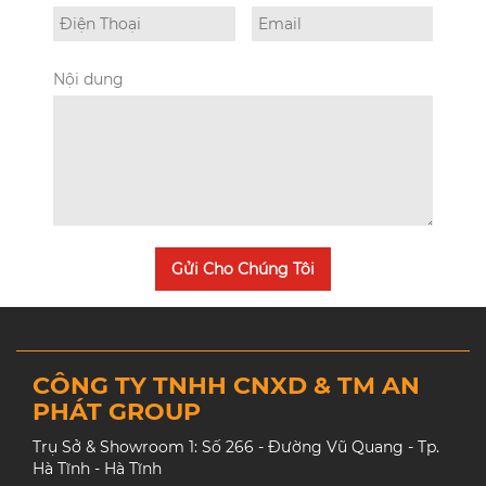
Nội dung
Gửi Cho Chúng Tôi
CÔNG TY TNHH CNXD & TM AN
PHÁT GROUP
Trụ Sở & Showroom 1: Số 266 - Đường Vũ Quang - Tp.
Hà Tĩnh - Hà Tĩnh