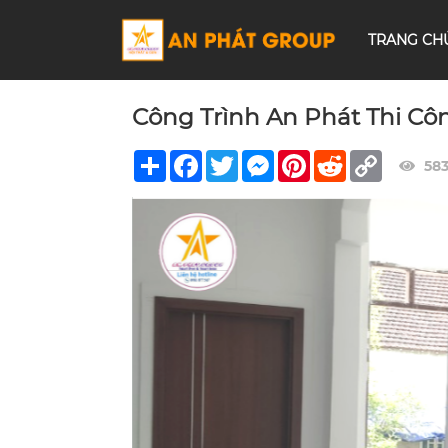
TRANG CH
Công Trình An Phát Thi Cô
Share
Facebook
Twitter
Messenger
Pinterest
Reddit
Copy
58
Link