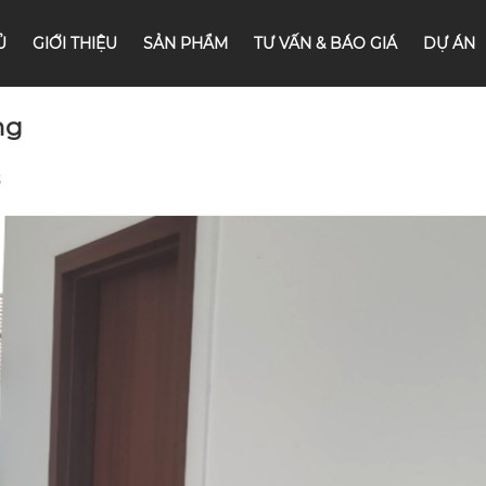
Ủ
GIỚI THIỆU
SẢN PHẨM
TƯ VẤN & BÁO GIÁ
DỰ ÁN
ng
3