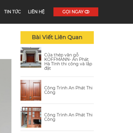
TIN TỨC
LIÊN HỆ
GỌI NGAY
Bài Viết Liên Quan
Cửa thép vân gỗ
KOFFMANN- An Phát
Hà Tĩnh thi công và lắp
đặt
Công Trình An Phát Thi
Công
Công Trình An Phát Thi
Công