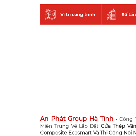
Vị trí công trình
Số tầ
An Phát Group Hà Tĩnh
- Công T
Miền Trung Về Lắp Đặt
Cửa Thép Vâ
Composite Ecosmart Và Thi Công Nội Ng