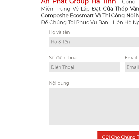
An Phát Group Hà Tĩnh
- Công T
Miền Trung Về Lắp Đặt
Cửa Thép Vâ
Composite Ecosmart Và Thi Công Nội Ng
Để Chúng Tôi Phục Vụ Bạn - Liên Hệ 
Họ và tên
Số điện thoại
Email
Nội dung
Gửi Cho Chúng T