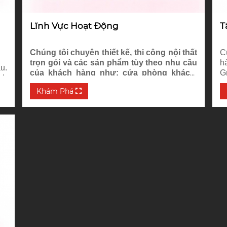
Lĩnh Vực Hoạt Động
T
Chúng tôi chuyên thiết kế, thi công nội thất
C
trọn gói và các sản phẩm tùy theo nhu cầu
h
u.
của khách hàng như: cửa phòng khách,
G
nh
cửa phòng ngủ, cửa sổ, cửa phòng vệ
p
ng
Khám Phá
sinh, sàn nhựa, sàn gỗ, ...
g
ản
t
ạn
n
ạn
v
êu
ất