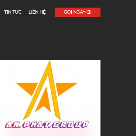
TIN TỨC
LIÊN HỆ
GỌI NGAY