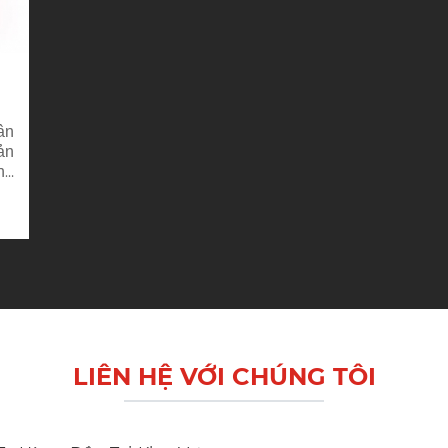
ân
̉n
ng
ác
́t
LIÊN HỆ VỚI CHÚNG TÔI