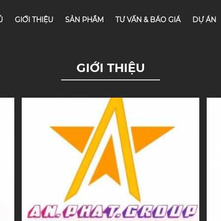
Ủ
GIỚI THIỆU
SẢN PHẨM
TƯ VẤN & BÁO GIÁ
DỰ ÁN
GIỚI THIỆU