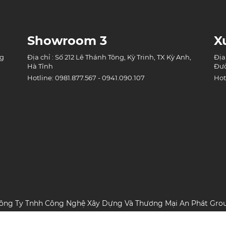
Showroom 3
X
ng
Địa chỉ : Số 212 Lê Thánh Tông, Kỳ Trinh, TX Kỳ Anh,
Địa
Hà Tĩnh
Đườ
Hotline: 0981.877.567 - 0941.090.107
Hot
ông Ty Tnhh Công Nghệ Xây Dựng Và Thương Mại An Phát Gro
MST: 3002152518 | Ngày Cấp: 06/02/2020