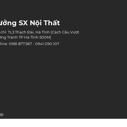
ưởng SX Nội Thất
 chỉ: TL3 Thạch Đài, Hà Tĩnh (Cách Cầu Vượt
ng Tránh TP Hà Tĩnh 500M)
line: 0981.877.567 - 0941.090.107
up