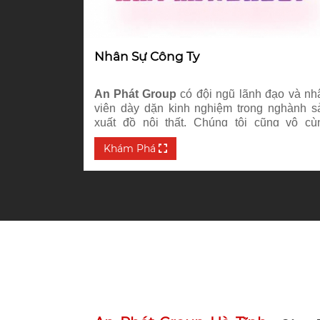
Nhân Sự Công Ty
An Phát Group
có đội ngũ lãnh đạo và nh
viên dày dặn kinh nghiệm trong nghành sa
xuất đồ nội thất. Chúng tôi cũng vô cù
nhanh nhạy và cập nhật các công nghệ, c
Khám Phá
phần mềm quản lý mới để nâng hiệu suâ
công việc, giảm thiểu lãng phí sức lao động.