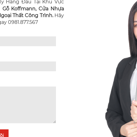
y Hàng Đầu Tại Khu Vực
n Gỗ Koffmann, Cửa Nhựa
oại Thất Công Trình.
Hãy
Ngay 0981.877.567
ôi