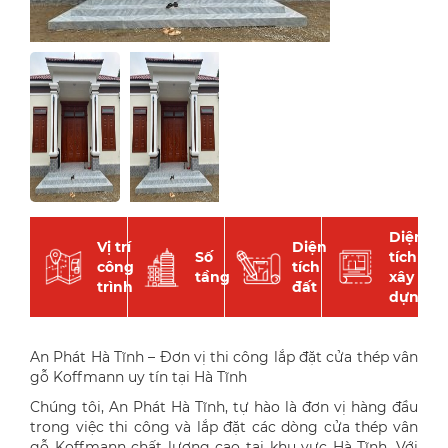
Diện
Vị trí
Diện
Số
tích
công
tích
tầng
xây
trình
đất
dựng
An Phát Hà Tĩnh – Đơn vị thi công lắp đặt cửa thép vân
gỗ Koffmann uy tín tại Hà Tĩnh
Chúng tôi, An Phát Hà Tĩnh, tự hào là đơn vị hàng đầu
trong việc thi công và lắp đặt các dòng cửa thép vân
gỗ Koffmann chất lượng cao tại khu vực Hà Tĩnh. Với