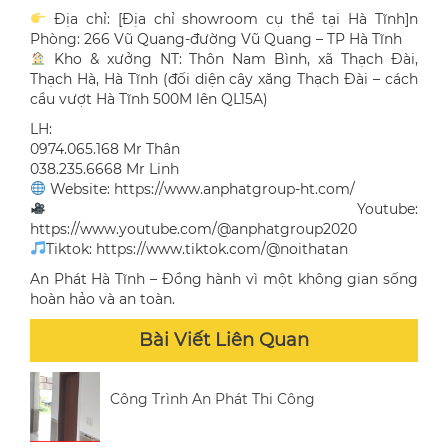
Địa chỉ: [Địa chỉ showroom cụ thể tại Hà Tĩnh]n
Phòng: 266 Vũ Quang-đường Vũ Quang – TP Hà Tĩnh
Kho & xưởng NT: Thôn Nam Bình, xã Thạch Đài,
Thạch Hà, Hà Tĩnh (đối diện cây xăng Thạch Đài – cách
cầu vượt Hà Tĩnh 500M lên QL15A)
LH:
0974.065.168 Mr Thân
038.235.6668 Mr Linh
Website: https://www.anphatgroup-ht.com/
Youtube:
https://www.youtube.com/@anphatgroup2020
Tiktok: https://www.tiktok.com/@noithatan
An Phát Hà Tĩnh – Đồng hành vì một không gian sống
hoàn hảo và an toàn.
Bài Viết Liên Quan
Công Trình An Phát Thi Công