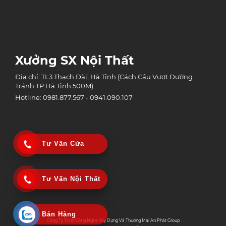
Xưởng SX Nội Thất
Địa chỉ: TL3 Thạch Đài, Hà Tĩnh (Cách Cầu Vượt Đường
Tránh TP Hà Tĩnh 500M)
Hotline: 0981.877.567 - 0941.090.107
Tư Vấn Cửa
Tư Vấn Nội Thất
Bán Hàng
Công Ty Tnhh Công Nghệ Xây Dựng Và Thương Mại An Phát Group