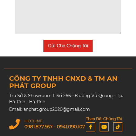
Gửi Cho Chúng Tôi
CÔNG TY TNHH CNXD & TM AN
PHÁT GROUP
Trụ Sở & Showroom 1: Số 266 - Đường Vũ Quang - Tp.
Hà Tĩnh - Hà Tĩnh
Email: anphat.group2020@gmail.com
Theo Dõi Chúng Tôi
HOTLINE
0981.877.567 - 0941.090.107