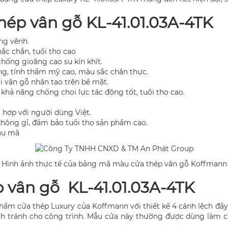
thép vân gỗ KL-41.01.03A-4TK
ng vênh.
ắc chắn, tuổi thọ cao
hống gioăng cao su kín khít.
ng, tính thẩm mỹ cao, màu sắc chân thực.
 vân gỗ nhân tạo trên bề mặt.
hả năng chống chọi lực tác động tốt, tuổi thọ cao.
 hợp với người dùng Việt.
không gỉ, đảm bảo tuổi thọ sản phẩm cao.
ẫu mã
Hình ảnh thực tế của bảng mã màu cửa thép vân gỗ Koffmann
ép vân gỗ KL-41.01.03A-4TK
phẩm cửa thép Luxury của Koffmann với thiết kế 4 cánh lệch đầ
h tránh cho công trình. Mẫu cửa này thường được dùng làm cử