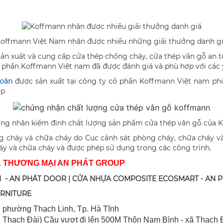
offmann Việt Nam nhận được nhiều những giải thưởng danh g
sản xuất và cung cấp cửa thép chống cháy, cửa thép vân gỗ an t
ổ phần Koffmann Việt nam đã được đánh giá và phù hợp với các 
toàn
được sản xuất tại công ty cổ phần Koffmann Việt nam phù
ấp
ứng nhận kiểm định chất lượng sản phẩm cửa thép vân gỗ của 
 cháy và chữa cháy do Cục cảnh sát phòng cháy, chữa cháy v
áy và chữa cháy và được phép sử dụng trong các công trình.
& THƯƠNG MẠI AN PHÁT GROUP
 - AN PHÁT DOOR | CỬA NHỰA COMPOSITE ECOSMART - AN 
URNITURE
 ph
ường Thạch Linh,
Tp. Hà Tĩnh
 Thạch Đài) Cầu vượt đi lên 500M T
hôn Nam Bình - xã Thạch Đ