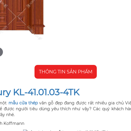
THÔNG TIN SẢN PHẨM
ry KL-41.01.03-4TK
một
mẫu cửa thép
vân gỗ đẹp đang được rất nhiều gia chủ Việ
 để được người tiêu dùng yêu thích như vậy? Các quý khách 
đây nhé.
ch Koffmann