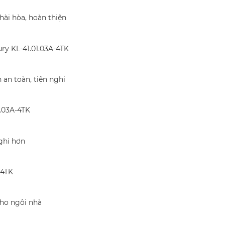
hài hòa, hoàn thiện
ry KL-41.01.03A-4TK
an toàn, tiện nghi
1.03A-4TK
ghi hơn
-4TK
cho ngôi nhà