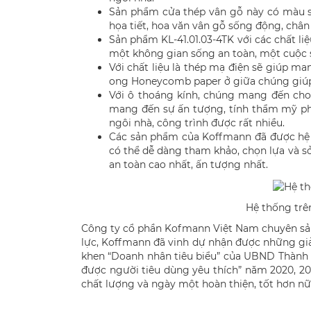
Sản phẩm cửa thép vân gỗ này có màu sắ
họa tiết, hoa văn vân gỗ sống động, chân 
Sản phẩm KL-41.01.03-4TK với các chất l
một không gian sống an toàn, một cuộc s
Với chất liệu là thép mạ điện sẽ giúp m
ong Honeycomb paper ở giữa chúng giúp
Với ô thoáng kính, chúng mang đến cho
mang đến sự ấn tượng, tính thẩm mỹ pho
ngôi nhà, công trình được rất nhiều.
Các sản phẩm của Koffmann đã được hệ t
có thể dễ dàng tham khảo, chọn lựa và s
an toàn cao nhất, ấn tượng nhất.
Hệ thống trê
Công ty cổ phần Kofmann Việt Nam chuyên sản x
lực, Koffmann đã vinh dự nhận được những giả
khen “Doanh nhân tiêu biểu” của UBND Thành 
được người tiêu dùng yêu thích” năm 2020, 2
chất lượng và ngày một hoàn thiện, tốt hơn nữ