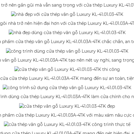
 trở nên gần gũi mà vẫn sang trọng với cửa thép Luxury KL-41.0
gôi nhà trở nên hiện đại hơn với cửa thép Luxury KL-41.01.03A-4
 phẩm cửa thép vân gỗ Luxury KL-41.01.03A-4TK chắc chắn, an 
 vân gỗ Luxury KL-41.01.03A-4TK tạo nên nét uy nghi, sang trọn
cửa cửa thép Luxury KL-41.01.03A-4TK mang đến sự an toàn, tiệ
ình dùng cửa thép Luxury KL-41.01.03A-4TK làm cửa chính cho 
n phẩm cửa thép Luxury KL-41.01.03A-4TK với màu xám nâu cực 
 dụng cửa thép Luxury KL-41.01.03A-4TK mang đến nét hiện đại, 