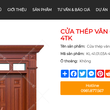
Ủ
GIỚI THIỆU
SẢN PHẨM
TƯ VẤN & BÁO GIÁ
DỰ ÁN
CỬA THÉP VÂN G
4TK
Tên sản phẩm:
Cửa thép vân
Mã sản phẩm:
KL-41.01.03A-
Ô thoáng:
Không
Share
Facebook
Twitter
Messeng
Pin
Hotline
0981.877.567