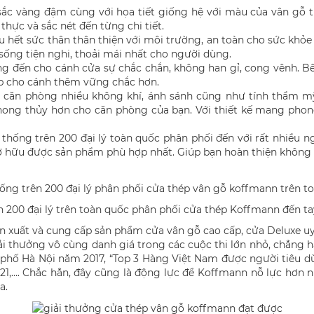
c vàng đậm cùng với họa tiết giống hệ với màu của vân gỗ t
thực và sắc nét đến từng chi tiết.
iệu hết sức thân thân thiện với môi trường, an toàn cho sức k
ống tiện nghi, thoải mái nhất cho người dùng.
ang đến cho cánh cửa sự chắc chắn, không han gỉ, cong vênh. B
 cho cánh thêm vững chắc hơn.
 căn phòng nhiều không khí, ánh sánh cũng như tính thẩm mỹ
ng thủy hơn cho căn phòng của bạn. Với thiết kế mang phong
hống trên 200 đại lý toàn quốc phân phối đến với rất nhiều n
ở hữu được sản phẩm phù hợp nhất. Giúp bạn hoàn thiện không 
n 200 đại lý trên toàn quốc phân phối cửa thép Koffmann đến t
uất và cung cấp sản phẩm cửa vân gỗ cao cấp, cửa Deluxe uy t
i thưởng vô cùng danh giá trong các cuộc thi lớn nhỏ, chẳng
phố Hà Nội năm 2017, “Top 3 Hàng Việt Nam được người tiêu dù
021,…. Chắc hẳn, đây cũng là động lực để Koffmann nỗ lực h
a.