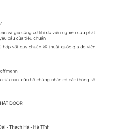
iá
oàn và gia công cơ khí do viện nghiên cứu phát
yêu cầu của tiêu chuẩn
 hợp với quy chuẩn kỹ thuật quốc gia do viện
Koffmann
à cứu nạn, cứu hộ chứng nhận có các thông số
PHÁT DOOR
ài - Thạch Hà - Hà Tĩnh