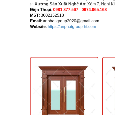
✅
Xưởng Sản Xuất Nghệ An
: Xóm 7, Nghi K
Điện Thoại
:
0981.877.567 - 0974.065.168
MST
: 3002152518
Email
:
anphat.group2020@gmail.com
Website
:
https://anphatgroup-ht.com