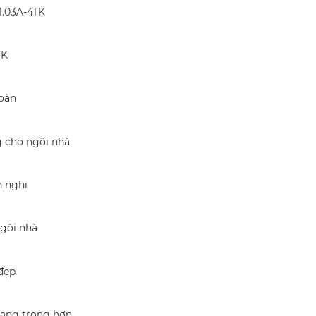
1.03A-4TK
TK
toàn
g cho ngôi nhà
n nghi
ngôi nhà
đẹp
sang trọng hơn