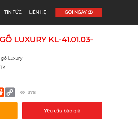
TIN TỨC
LIÊN HỆ
GỌI NGAY
Ỗ LUXURY KL-41.01.03-
 gỗ Luxury
4TK
er
terest
Reddit
Copy
378
Link
Yêu cầu báo giá