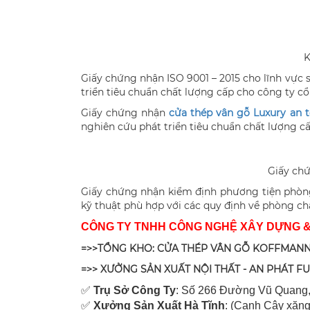
K
Giấy chứng nhận ISO 9001 – 2015 cho lĩnh vực 
triển tiêu chuẩn chất lượng cấp cho công ty c
Giấy chứng nhận
cửa thép vân gỗ Luxury an 
nghiên cứu phát triển tiêu chuẩn chất lượng c
Giấy ch
Giấy chứng nhận kiểm định phương tiện phòng
kỹ thuật phù hợp với các quy định về phòng ch
CÔNG TY TNHH CÔNG NGHỆ XÂY DỰNG 
=>>TỔNG KHO: CỬA THÉP VÂN GỖ KOFFMANN
=>> XƯỞNG SẢN XUẤT NỘI THẤT - AN PHÁT F
✅
Tr
ụ Sở Công Ty
: Số 266 Đường Vũ Quang,
✅
Xưởng Sản Xuất Hà Tĩnh
: (Cạnh Cây xăng