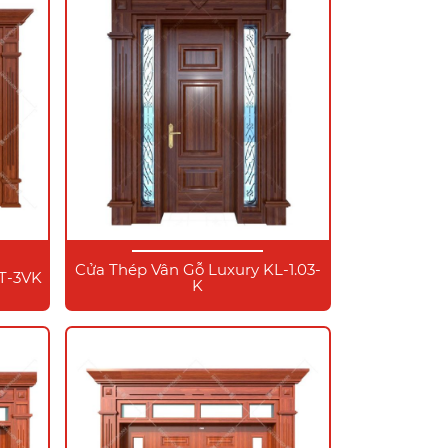
Cửa Thép Vân Gỗ Luxury KL-1.03-
LT-3VK
K