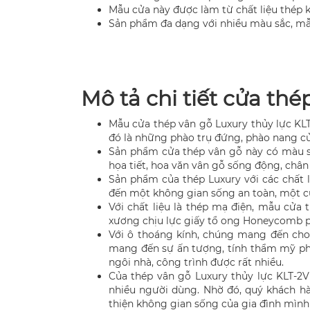
Mẫu cửa này được làm từ chất liệu thép 
Sản phẩm đa dạng với nhiều màu sắc, m
Mô tả chi tiết cửa th
Mẫu cửa thép vân gỗ Luxury thủy lực KLT
đó là những phào trụ đứng, phào nang c
Sản phẩm cửa thép vân gỗ này có màu sắ
họa tiết, hoa văn vân gỗ sống động, chân 
Sản phẩm của thép Luxury với các chất 
đến một không gian sống an toàn, một cu
Với chất liệu là thép mạ điện, mẫu cửa
xương chịu lực giấy tổ ong Honeycomb p
Với ô thoáng kính, chúng mang đến cho
mang đến sự ấn tượng, tính thẩm mỹ pho
ngôi nhà, công trình được rất nhiều.
Của thép vân gỗ Luxury thủy lực KLT-2
nhiều người dùng. Nhờ đó, quý khách h
thiện không gian sống của gia đình mình