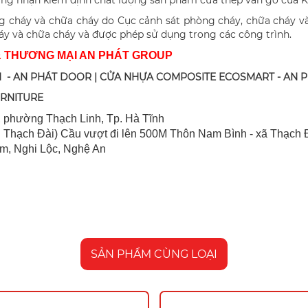
ứng nhận kiểm định chất lượng sản phẩm cửa thép vân gỗ của 
 cháy và chữa cháy do Cục cảnh sát phòng cháy, chữa cháy v
áy và chữa cháy và được phép sử dụng trong các công trình.
& THƯƠNG MẠI AN PHÁT GROUP
 - AN PHÁT DOOR | CỬA NHỰA COMPOSITE ECOSMART - AN 
URNITURE
 ph
ường Thạch Linh,
Tp. Hà Tĩnh
 Thạch Đài) Cầu vượt đi lên 500M T
hôn Nam Bình - xã Thạch Đ
im, Nghi Lộc, Nghệ An
SẢN PHẨM CÙNG LOẠI