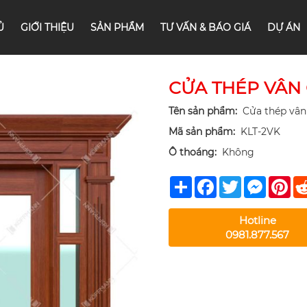
Ủ
GIỚI THIỆU
SẢN PHẨM
TƯ VẤN & BÁO GIÁ
DỰ ÁN
CỬA THÉP VÂN 
Tên sản phẩm:
Cửa thép vân 
Mã sản phẩm:
KLT-2VK
Ô thoáng:
Không
Share
Facebook
Twitter
Messeng
Pin
Hotline
0981.877.567