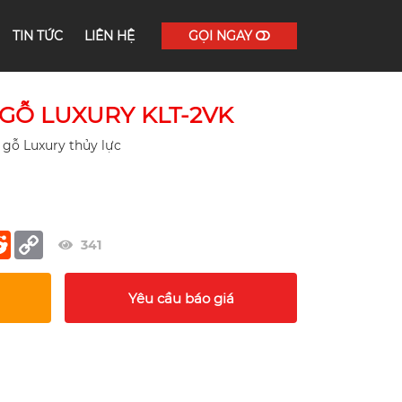
TIN TỨC
LIÊN HỆ
GỌI NGAY
GỖ LUXURY KLT-2VK
gỗ Luxury thủy lực
er
terest
Reddit
Copy
341
Link
Yêu cầu báo giá