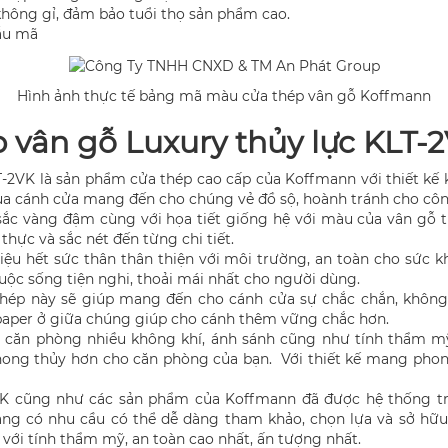
không gỉ, đảm bảo tuổi thọ sản phẩm cao.
ẫu mã
Hình ảnh thực tế bảng mã màu cửa thép vân gỗ Koffmann
ép vân gỗ Luxury thủy lực KLT-
-2VK là sản phẩm cửa thép cao cấp của Koffmann với thiết kế k
ủa cánh cửa mang đến cho chúng vẻ đồ sộ, hoành tránh cho công
c vàng đậm cùng với họa tiết giống hệ với màu của vân gỗ t
thực và sắc nét đến từng chi tiết.
liệu hết sức thân thân thiện với môi trường, an toàn cho sức
ộc sống tiện nghi, thoải mái nhất cho người dùng.
 thép này sẽ giúp mang đến cho cánh cửa sự chắc chắn, không
aper ở giữa chúng giúp cho cánh thêm vững chắc hơn.
 căn phòng nhiều không khí, ánh sánh cũng như tính thẩm mỹ
ng thủy hơn cho căn phòng của bạn. Với thiết kế mang phong
VK cũng như các sản phẩm của Koffmann đã được hệ thống trên
àng có nhu cầu có thể dễ dàng tham khảo, chọn lựa và sở hữ
 với tính thẩm mỹ, an toàn cao nhất, ấn tượng nhất.