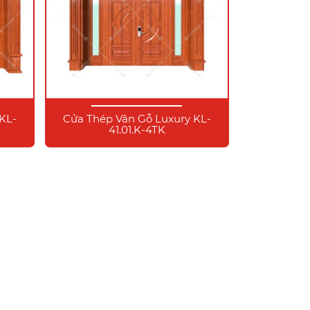
KL-
Cửa Thép Vân Gỗ Luxury KL-
41.01.K-4TK