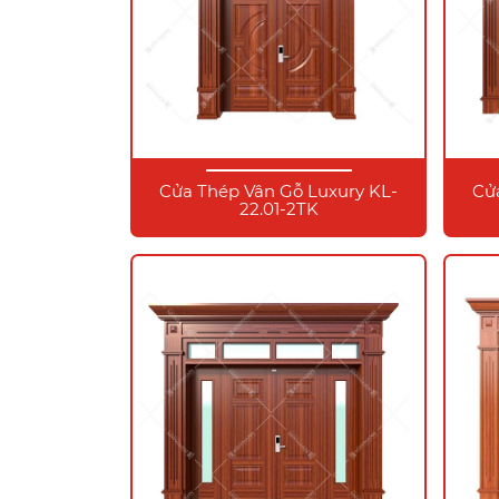
Cửa Thép Vân Gỗ Luxury KL-
Cử
22.01-2TK