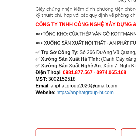
Giấy ch
Giấy chứng nhận kiểm định phương tiện phòng
kỹ thuật phù hợp với các quy định về phòng ch
CÔNG TY TNHH CÔNG NGHỆ XÂY DỰNG 
=>>TỔNG KHO: CỬA THÉP VÂN GỖ KOFFMANN
=>> XƯỞNG SẢN XUẤT NỘI THẤT - AN PHÁT F
✅
Tr
ụ Sở Công Ty
: Số 266 Đường Vũ Quang,
✅
Xưởng Sản Xuất Hà Tĩnh
: (Cạnh Cây xăng
✅
Xưởng Sản Xuất Nghệ An
: Xóm 7, Nghi K
Điện Thoại
:
0981.877.567 - 0974.065.168
MST
: 3002152518
Email
:
anphat.group2020@gmail.com
Website
:
https://anphatgroup-ht.com