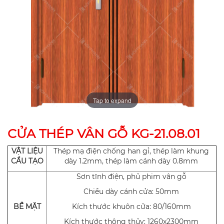
Tap to expand
CỬA THÉP VÂN GỖ KG-21.08.01
VẬT LIỆU
Thép mạ điện chống han gỉ, thép làm khung
CẨU TẠO
dày 1.2mm, thép làm cánh dày 0.8mm
Sơn tĩnh điện, phủ phim vân gỗ
Chiều dày cánh cửa: 50mm
BỀ MẶT
Kích thước khuôn cửa: 80/160mm
Kích thước thông thủy: 1260x2300mm