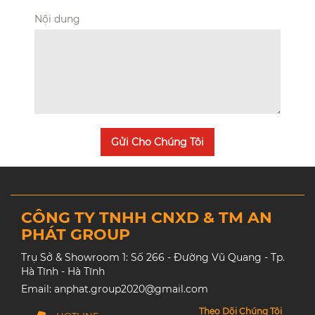
Nội dung
Gửi Cho Chúng Tôi
CÔNG TY TNHH CNXD & TM AN
PHÁT GROUP
Trụ Sở & Showroom 1: Số 266 - Đường Vũ Quang - Tp.
Hà Tĩnh - Hà Tĩnh
Email: anphat.group2020@gmail.com
Theo Dõi Chúng Tôi