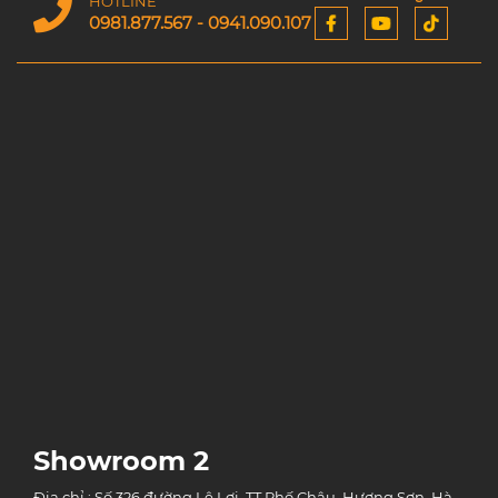
HOTLINE
0981.877.567 - 0941.090.107
Showroom 2
Địa chỉ : Số 326 đường Lê Lợi, TT Phố Châu, Hương Sơn, Hà