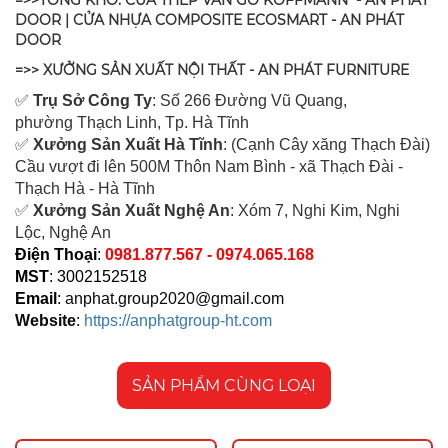
=>>TỔNG KHO: CỬA THÉP VÂN GỖ KOFFMANN - AN PHÁT
DOOR | CỬA NHỰA COMPOSITE ECOSMART - AN PHÁT
DOOR
=>> XƯỞNG SẢN XUẤT NỘI THẤT - AN PHÁT FURNITURE
✅
Tr
ụ Sở Công Ty
: Số 266 Đường Vũ Quang,
ph
ường Thạch Linh,
Tp. Hà Tĩnh
✅
Xưởng Sản Xuất Hà Tĩnh
: (Cạnh Cây xăng Thạch Đài)
Cầu vượt đi lên 500M T
hôn Nam Bình - xã Thạch Đài -
Thạch Hà - Hà Tĩnh
✅
Xưởng Sản Xuất Nghệ An
: Xóm 7, Nghi Kim, Nghi
Lộc, Nghệ An
Điện Thoại
:
0981.877.567 - 0974.065.168
MST
: 3002152518
Email
:
anphat.group2020@gmail.com
Website
:
https://anphatgroup-ht.com
SẢN PHẨM CÙNG LOẠI