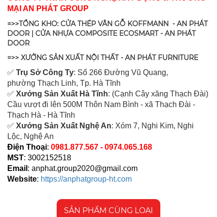
MẠI AN PHÁT GROUP
=>>TỔNG KHO: CỬA THÉP VÂN GỖ KOFFMANN - AN PHÁT
DOOR | CỬA NHỰA COMPOSITE ECOSMART - AN PHÁT
DOOR
=>> XƯỞNG SẢN XUẤT NỘI THẤT - AN PHÁT FURNITURE
✅
Tr
ụ Sở Công Ty
: Số 266 Đường Vũ Quang,
ph
ường Thạch Linh,
Tp. Hà Tĩnh
✅
Xưởng Sản Xuất Hà Tĩnh
: (Cạnh Cây xăng Thạch Đài)
Cầu vượt đi lên 500M T
hôn Nam Bình - xã Thạch Đài -
Thạch Hà - Hà Tĩnh
✅
Xưởng Sản Xuất Nghệ An
: Xóm 7, Nghi Kim, Nghi
Lộc, Nghệ An
Điện Thoại
:
0981.877.567 - 0974.065.168
MST
: 3002152518
Email
:
anphat.group2020@gmail.com
Website
:
https://anphatgroup-ht.com
SẢN PHẨM CÙNG LOẠI