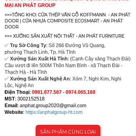
MẠI AN PHÁT GROUP
=>>TỔNG KHO: CỬA THÉP VÂN GỖ KOFFMANN - AN PHÁT
DOOR | CỬA NHỰA COMPOSITE ECOSMART - AN PHÁT
DOOR
=>> XƯỞNG SẢN XUẤT NỘI THẤT - AN PHÁT FURNITURE
✅
Tr
ụ Sở Công Ty
: Số 266 Đường Vũ Quang,
ph
ường Thạch Linh,
Tp. Hà Tĩnh
✅
Xưởng Sản Xuất Hà Tĩnh
: (Cạnh Cây xăng Thạch Đài)
Cầu vượt đi lên 500M T
hôn Nam Bình - xã Thạch Đài -
Thạch Hà - Hà Tĩnh
✅
Xưởng Sản Xuất Nghệ An
: Xóm 7, Nghi Kim, Nghi
Lộc, Nghệ An
Điện Thoại
:
0981.877.567 - 0974.065.168
MST
: 3002152518
Email
:
anphat.group2020@gmail.com
Website
:
https://anphatgroup-ht.com
SẢN PHẨM CÙNG LOẠI