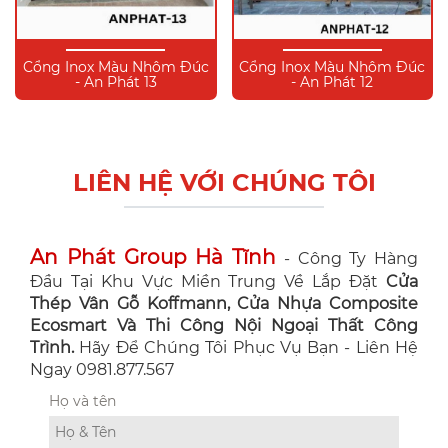
Cổng Inox Màu Nhôm Đúc
Cổng Inox Màu Nhôm Đúc
- An Phát 13
- An Phát 12
LIÊN HỆ VỚI CHÚNG TÔI
An Phát Group Hà Tĩnh
- Công Ty Hàng
Đầu Tại Khu Vực Miền Trung Về Lắp Đặt
Cửa
Thép Vân Gỗ Koffmann, Cửa Nhựa Composite
Ecosmart Và Thi Công Nội Ngoại Thất Công
Trình.
Hãy Để Chúng Tôi Phục Vụ Bạn - Liên Hệ
Ngay 0981.877.567
Họ và tên