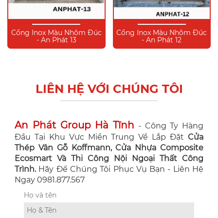
Cổng Inox Màu Nhôm Đúc
Cổng Inox Màu Nhôm Đúc
- An Phát 13
- An Phát 12
LIÊN HỆ VỚI CHÚNG TÔI
An Phát Group Hà Tĩnh
- Công Ty Hàng
Đầu Tại Khu Vực Miền Trung Về Lắp Đặt
Cửa
Thép Vân Gỗ Koffmann, Cửa Nhựa Composite
Ecosmart Và Thi Công Nội Ngoại Thất Công
Trình.
Hãy Để Chúng Tôi Phục Vụ Bạn - Liên Hệ
Ngay 0981.877.567
Họ và tên