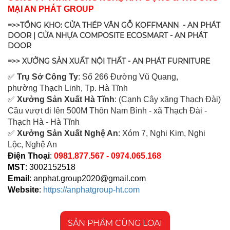
MẠI AN PHÁT GROUP
=>>TỔNG KHO: CỬA THÉP VÂN GỖ KOFFMANN - AN PHÁT
DOOR | CỬA NHỰA COMPOSITE ECOSMART - AN PHÁT
DOOR
=>> XƯỞNG SẢN XUẤT NỘI THẤT - AN PHÁT FURNITURE
✅
Tr
ụ Sở Công Ty
: Số 266 Đường Vũ Quang,
ph
ường Thạch Linh,
Tp. Hà Tĩnh
✅
Xưởng Sản Xuất Hà Tĩnh
: (Cạnh Cây xăng Thạch Đài)
Cầu vượt đi lên 500M T
hôn Nam Bình - xã Thạch Đài -
Thạch Hà - Hà Tĩnh
✅
Xưởng Sản Xuất Nghệ An
: Xóm 7, Nghi Kim, Nghi
Lộc, Nghệ An
Điện Thoại
:
0981.877.567 - 0974.065.168
MST
: 3002152518
Email
:
anphat.group2020@gmail.com
Website
:
https://anphatgroup-ht.com
SẢN PHẨM CÙNG LOẠI