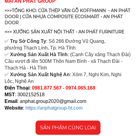
MẠI AN PHÁT GROUP
=>>TỔNG KHO: CỬA THÉP VÂN GỖ KOFFMANN - AN PHÁT
DOOR | CỬA NHỰA COMPOSITE ECOSMART - AN PHÁT
DOOR
=>> XƯỞNG SẢN XUẤT NỘI THẤT - AN PHÁT FURNITURE
✅
Tr
ụ Sở Công Ty
: Số 266 Đường Vũ Quang,
ph
ường Thạch Linh,
Tp. Hà Tĩnh
✅
Xưởng Sản Xuất Hà Tĩnh
: (Cạnh Cây xăng Thạch Đài)
Cầu vượt đi lên 500M T
hôn Nam Bình - xã Thạch Đài -
Thạch Hà - Hà Tĩnh
✅
Xưởng Sản Xuất Nghệ An
: Xóm 7, Nghi Kim, Nghi
Lộc, Nghệ An
Điện Thoại
:
0981.877.567 - 0974.065.168
MST
: 3002152518
Email
:
anphat.group2020@gmail.com
Website
:
https://anphatgroup-ht.com
SẢN PHẨM CÙNG LOẠI