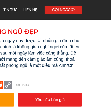
TIN TỨC
LIÊN HỆ
GỌI NGAY
NG NGỦ ĐẸP
ngủ ngày nay được rất nhiều gia đình chú
chính là không gian nghỉ ngơi của tất cả
h sau một ngày làm việc căng thẳng. Để
mới mang đến cảm giác ấm cúng, thoải
i thất phòng ngủ là một điều mà Anh/Chị
er
terest
Reddit
Copy
603
Link
Yêu cầu báo giá