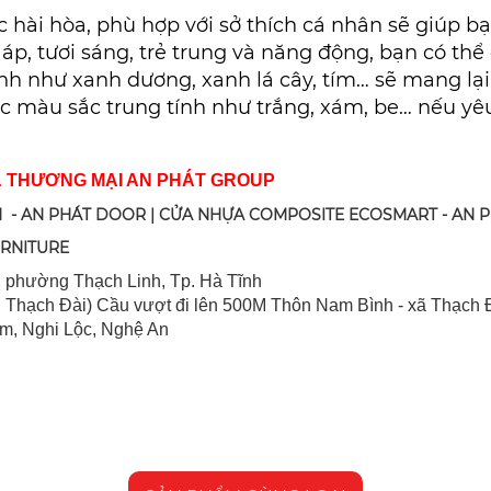
c hài hòa, phù hợp với sở thích cá nhân sẽ giúp b
 áp, tươi sáng, trẻ trung và năng động, bạn có t
h như xanh dương, xanh lá cây, tím… sẽ mang lạ
ác màu sắc trung tính như trắng, xám, be… nếu y
& THƯƠNG MẠI AN PHÁT GROUP
 - AN PHÁT DOOR | CỬA NHỰA COMPOSITE ECOSMART - AN 
URNITURE
 ph
ường Thạch Linh,
Tp. Hà Tĩnh
 Thạch Đài) Cầu vượt đi lên 500M T
hôn Nam Bình - xã Thạch Đ
im, Nghi Lộc, Nghệ An