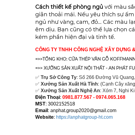
Cách thiết kế phòng ngủ
với màu sắ
giãn thoải mái. Nếu yêu thích sự ấm
ngủ như vàng, cam, đỏ… Các màu lạn
êm dịu. Bạn cũng có thể lựa chọn c
kém phần hiện đại và tinh tế.
CÔNG TY TNHH CÔNG NGHỆ XÂY DỰNG 
=>>TỔNG KHO: CỬA THÉP VÂN GỖ KOFFMANN
=>> XƯỞNG SẢN XUẤT NỘI THẤT - AN PHÁT F
✅
Tr
ụ Sở Công Ty
: Số 266 Đường Vũ Quang,
✅
Xưởng Sản Xuất Hà Tĩnh
: (Cạnh Cây xăng
✅
Xưởng Sản Xuất Nghệ An
: Xóm 7, Nghi K
Điện Thoại
:
0981.877.567 - 0974.065.168
MST
: 3002152518
Email
:
anphat.group2020@gmail.com
Website
:
https://anphatgroup-ht.com