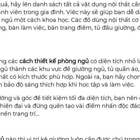
uả, hãy lên danh sách tất cả vật dụng nội thất cầ
nh viên trong gia đình. Việc này sẽ giúp bạn dễ 
g ngủ một cách khoa học. Các đồ dùng nội thất c
g, bàn làm việc, bàn trang điểm, tủ đầu giường, đè
ong các
cách thiết kế phòng ngủ
có diện tích nhỏ 
gủ thành các khu vực để giường ngủ, tủ quần áo,
ất có kích thước phù hợp. Ngoài ra, bạn hãy chọn
 bảo độ sáng thích hợp khi học tập và làm việc.
ường và góc để tiết kiệm tối đa diện tích, bạn nên
hiện đại và đừng quên tạo vài điểm nhấn độc đáo
nến trang trí…
gủ
nào thì vị trí kê giường luôn cần được chú trọng