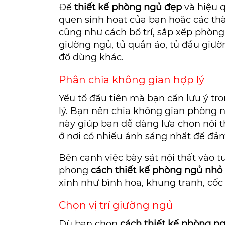
Để
thiết kế phòng ngủ đẹp
và hiệu q
quen sinh hoạt của bạn hoặc các thà
cũng như cách bố trí, sắp xếp phòn
giường ngủ, tủ quần áo, tủ đầu giườn
đồ dùng khác.
Phân chia không gian hợp lý
Yếu tố đầu tiên mà bạn cần lưu ý tr
lý. Bạn nên chia không gian phòng n
này giúp bạn dễ dàng lựa chọn nội th
ở nơi có nhiều ánh sáng nhất để đảm
Bên cạnh việc bày sát nội thất vào t
phong
cách thiết kế phòng ngủ nhỏ
xinh như bình hoa, khung tranh, cốc 
Chọn vị trí giường ngủ
Dù bạn chọn
cách
thiết kế phòng n