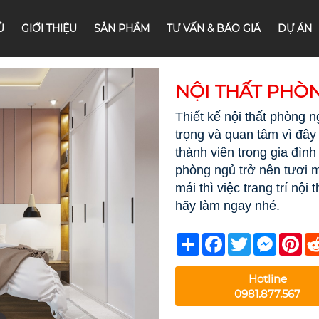
Ủ
GIỚI THIỆU
SẢN PHẨM
TƯ VẤN & BÁO GIÁ
DỰ ÁN
NỘI THẤT PHÒ
Thiết kế nội thất phòng 
trọng và quan tâm vì đây 
thành viên trong gia đìn
phòng ngủ trở nên tươi 
mái thì việc trang trí nộ
hãy làm ngay nhé.
Share
Facebook
Twitter
Messeng
Pin
Hotline
0981.877.567