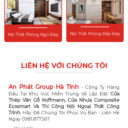
Nội Thất Phòng Bếp Đẹp
Nội Thất Phòng Ngủ Đẹp
LIÊN HỆ VỚI CHÚNG TÔI
An Phát Group Hà Tĩnh
- Công Ty Hàng
Đầu Tại Khu Vực Miền Trung Về Lắp Đặt
Cửa
Thép Vân Gỗ Koffmann, Cửa Nhựa Composite
Ecosmart Và Thi Công Nội Ngoại Thất Công
Trình.
Hãy Để Chúng Tôi Phục Vụ Bạn - Liên Hệ
Ngay 0981.877.567
Họ và tên