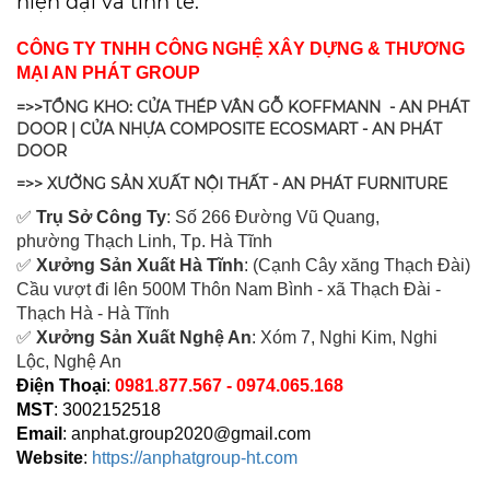
hiện đại và tinh tế.
CÔNG TY TNHH CÔNG NGHỆ XÂY DỰNG & THƯƠNG
MẠI AN PHÁT GROUP
=>>TỔNG KHO: CỬA THÉP VÂN GỖ KOFFMANN - AN PHÁT
DOOR | CỬA NHỰA COMPOSITE ECOSMART - AN PHÁT
DOOR
=>> XƯỞNG SẢN XUẤT NỘI THẤT - AN PHÁT FURNITURE
✅
Tr
ụ Sở Công Ty
: Số 266 Đường Vũ Quang,
ph
ường Thạch Linh,
Tp. Hà Tĩnh
✅
Xưởng Sản Xuất Hà Tĩnh
: (Cạnh Cây xăng Thạch Đài)
Cầu vượt đi lên 500M T
hôn Nam Bình - xã Thạch Đài -
Thạch Hà - Hà Tĩnh
✅
Xưởng Sản Xuất Nghệ An
: Xóm 7, Nghi Kim, Nghi
Lộc, Nghệ An
Điện Thoại
:
0981.877.567 - 0974.065.168
MST
: 3002152518
Email
:
anphat.group2020@gmail.com
Website
:
https://anphatgroup-ht.com