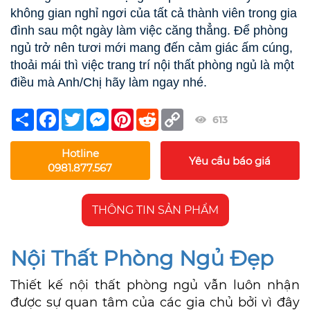
không gian nghỉ ngơi của tất cả thành viên trong gia
đình sau một ngày làm việc căng thẳng. Để phòng
ngủ trở nên tươi mới mang đến cảm giác ấm cúng,
thoải mái thì việc trang trí nội thất phòng ngủ là một
điều mà Anh/Chị hãy làm ngay nhé.
Share
Facebook
Twitter
Messenger
Pinterest
Reddit
Copy
613
Link
Hotline
Yêu cầu báo giá
0981.877.567
THÔNG TIN SẢN PHẨM
Nội Thất Phòng Ngủ Đẹp
Thiết kế nội thất phòng ngủ vẫn luôn nhận
được sự quan tâm của các gia chủ bởi vì đây