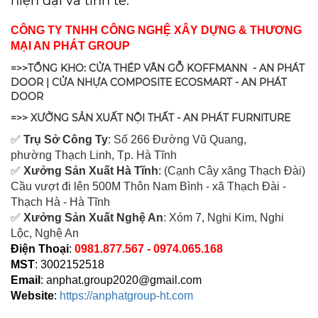
hiện đại và tinh tế.
CÔNG TY TNHH CÔNG NGHỆ XÂY DỰNG & THƯƠNG
MẠI AN PHÁT GROUP
=>>TỔNG KHO: CỬA THÉP VÂN GỖ KOFFMANN - AN PHÁT
DOOR | CỬA NHỰA COMPOSITE ECOSMART - AN PHÁT
DOOR
=>> XƯỞNG SẢN XUẤT NỘI THẤT - AN PHÁT FURNITURE
✅
Tr
ụ Sở Công Ty
: Số 266 Đường Vũ Quang,
ph
ường Thạch Linh,
Tp. Hà Tĩnh
✅
Xưởng Sản Xuất Hà Tĩnh
: (Cạnh Cây xăng Thạch Đài)
Cầu vượt đi lên 500M T
hôn Nam Bình - xã Thạch Đài -
Thạch Hà - Hà Tĩnh
✅
Xưởng Sản Xuất Nghệ An
: Xóm 7, Nghi Kim, Nghi
Lộc, Nghệ An
Điện Thoại
:
0981.877.567 - 0974.065.168
MST
: 3002152518
Email
:
anphat.group2020@gmail.com
Website
:
https://anphatgroup-ht.com