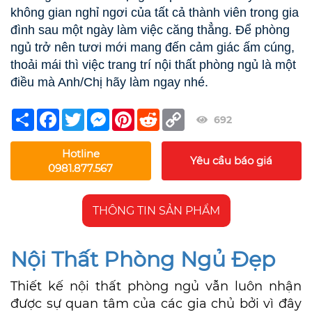
không gian nghỉ ngơi của tất cả thành viên trong gia
đình sau một ngày làm việc căng thẳng. Để phòng
ngủ trở nên tươi mới mang đến cảm giác ấm cúng,
thoải mái thì việc trang trí nội thất phòng ngủ là một
điều mà Anh/Chị hãy làm ngay nhé.
Share
Facebook
Twitter
Messenger
Pinterest
Reddit
Copy
692
Link
Hotline
Yêu cầu báo giá
0981.877.567
THÔNG TIN SẢN PHẨM
Nội Thất Phòng Ngủ Đẹp
Thiết kế nội thất phòng ngủ vẫn luôn nhận
được sự quan tâm của các gia chủ bởi vì đây