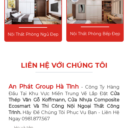
Nội Thất Phòng Bếp Đẹp
Nội Thất Phòng Ngủ Đẹp
LIÊN HỆ VỚI CHÚNG TÔI
An Phát Group Hà Tĩnh
- Công Ty Hàng
Đầu Tại Khu Vực Miền Trung Về Lắp Đặt
Cửa
Thép Vân Gỗ Koffmann, Cửa Nhựa Composite
Ecosmart Và Thi Công Nội Ngoại Thất Công
Trình.
Hãy Để Chúng Tôi Phục Vụ Bạn - Liên Hệ
Ngay 0981.877.567
Họ và tên