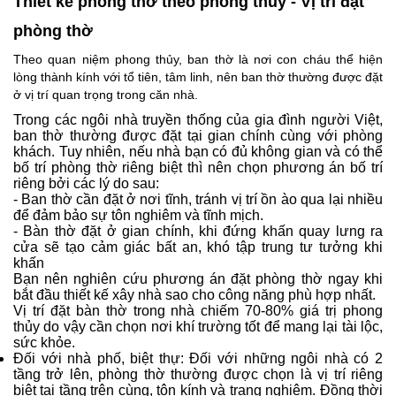
Thiết kế phòng thờ theo phong thuỷ - Vị trí đặt
phòng thờ
Theo quan niệm phong thủy, ban thờ là nơi con cháu thể hiện
lòng thành kính với tổ tiên, tâm linh, nên ban thờ thường được đặt
ở vị trí quan trọng trong căn nhà.
Trong các ngôi nhà truyền thống của gia đình người Việt,
ban thờ thường được đặt tại gian chính cùng với phòng
khách. Tuy nhiên, nếu nhà bạn có đủ không gian và có thể
bố trí phòng thờ riêng biệt thì nên chọn phương án bố trí
riêng bởi các lý do sau:
- Ban thờ cần đặt ở nơi tĩnh, tránh vị trí ồn ào qua lại nhiều
để đảm bảo sự tôn nghiêm và tĩnh mịch.
- Bàn thờ đặt ở gian chính, khi đứng khấn quay lưng ra
cửa sẽ tạo cảm giác bất an, khó tập trung tư tưởng khi
khấn
Bạn nên nghiên cứu phương án đặt phòng thờ ngay khi
bắt đầu thiết kế xây nhà sao cho công năng phù hợp nhất.
Vị trí đặt bàn thờ trong nhà chiếm 70-80% giá trị phong
thủy do vậy cần chọn nơi khí trường tốt để mang lại tài lộc,
sức khỏe.
Đối với nhà phố, biệt thự: Đối với những ngôi nhà có 2
tầng trở lên, phòng thờ thường được chọn là vị trí riêng
biệt tại tầng trên cùng, tôn kính và trang nghiêm. Đồng thời