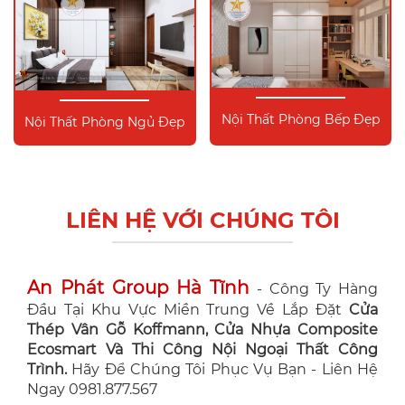
Nội Thất Phòng Bếp Đẹp
Nội Thất Phòng Ngủ Đẹp
LIÊN HỆ VỚI CHÚNG TÔI
An Phát Group Hà Tĩnh
- Công Ty Hàng
Đầu Tại Khu Vực Miền Trung Về Lắp Đặt
Cửa
Thép Vân Gỗ Koffmann, Cửa Nhựa Composite
Ecosmart Và Thi Công Nội Ngoại Thất Công
Trình.
Hãy Để Chúng Tôi Phục Vụ Bạn - Liên Hệ
Ngay 0981.877.567