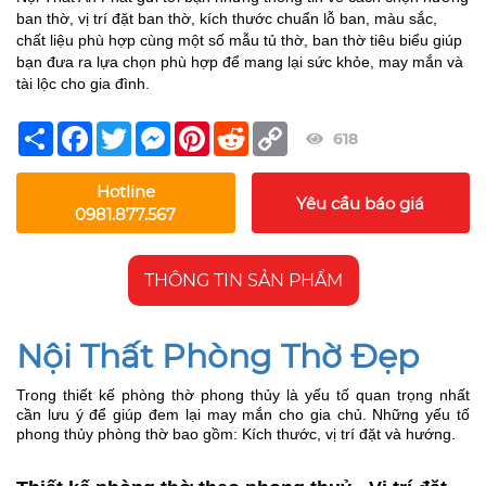
ban thờ, vị trí đặt ban thờ, kích thước chuẩn lỗ ban, màu sắc,
chất liệu phù hợp cùng một số mẫu tủ thờ, ban thờ tiêu biểu giúp
bạn đưa ra lựa chọn phù hợp để mang lại sức khỏe, may mắn và
tài lộc cho gia đình.
Share
Facebook
Twitter
Messenger
Pinterest
Reddit
Copy
618
Link
Hotline
Yêu cầu báo giá
0981.877.567
THÔNG TIN SẢN PHẨM
Nội Thất Phòng Thờ Đẹp
Trong thiết kế phòng thờ phong thủy là yếu tố quan trọng nhất
cần lưu ý để giúp đem lại may mắn cho gia chủ. Những yếu tố
phong thủy phòng thờ bao gồm: Kích thước, vị trí đặt và hướng.