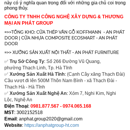
này có ý nghĩa quan trọng đối với những gia chủ coi trọng
phong thủy.
CÔNG TY TNHH CÔNG NGHỆ XÂY DỰNG & THƯƠNG
MẠI AN PHÁT GROUP
=>>TỔNG KHO: CỬA THÉP VÂN GỖ KOFFMANN - AN PHÁT
DOOR | CỬA NHỰA COMPOSITE ECOSMART - AN PHÁT
DOOR
=>> XƯỞNG SẢN XUẤT NỘI THẤT - AN PHÁT FURNITURE
✅
Tr
ụ Sở Công Ty
: Số 266 Đường Vũ Quang,
ph
ường Thạch Linh,
Tp. Hà Tĩnh
✅
Xưởng Sản Xuất Hà Tĩnh
: (Cạnh Cây xăng Thạch Đài)
Cầu vượt đi lên 500M T
hôn Nam Bình - xã Thạch Đài -
Thạch Hà - Hà Tĩnh
✅
Xưởng Sản Xuất Nghệ An
: Xóm 7, Nghi Kim, Nghi
Lộc, Nghệ An
Điện Thoại
:
0981.877.567 - 0974.065.168
MST
: 3002152518
Email
:
anphat.group2020@gmail.com
Website
:
https://anphatgroup-ht.com