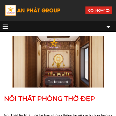
GỌI NGAY
Tap to expand
NỘI THẤT PHÒNG THỜ ĐẸP
Nội Thất An Phát gửi tới bạn những thông tin về cách chọn hướng