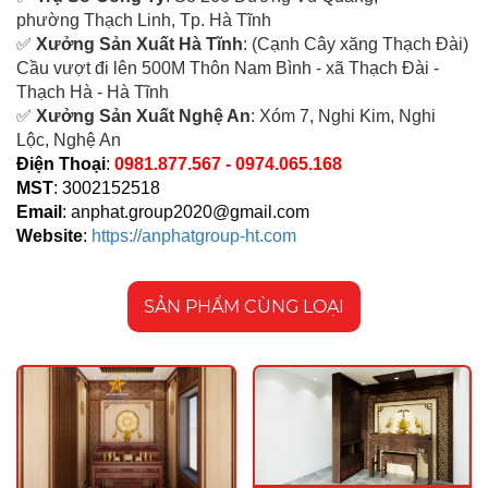
ph
ường Thạch Linh,
Tp. Hà Tĩnh
✅
Xưởng Sản Xuất Hà Tĩnh
: (Cạnh Cây xăng Thạch Đài)
Cầu vượt đi lên 500M T
hôn Nam Bình - xã Thạch Đài -
Thạch Hà - Hà Tĩnh
✅
Xưởng Sản Xuất Nghệ An
: Xóm 7, Nghi Kim, Nghi
Lộc, Nghệ An
Điện Thoại
:
0981.877.567 - 0974.065.168
MST
: 3002152518
Email
:
anphat.group2020@gmail.com
Website
:
https://anphatgroup-ht.com
SẢN PHẨM CÙNG LOẠI