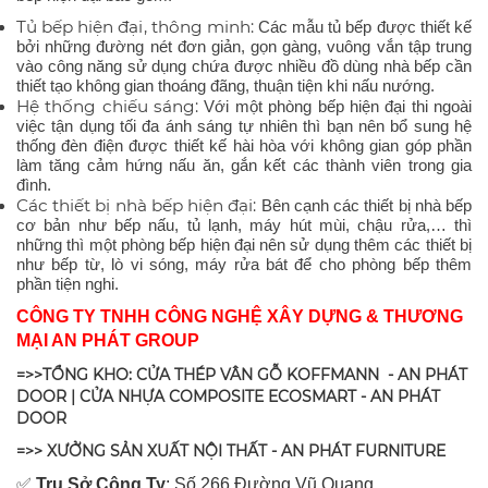
Tủ bếp hiện đại, thông minh:
Các mẫu tủ bếp được thiết kế
bởi những đường nét đơn giản, gọn gàng, vuông vắn tập trung
vào công năng sử dụng chứa được nhiều đồ dùng nhà bếp cần
thiết tạo không gian thoáng đãng, thuận tiện khi nấu nướng.
Hệ thống chiếu sáng:
Với một phòng bếp hiện đại thi ngoài
việc tận dụng tối đa ánh sáng tự nhiên thì bạn nên bổ sung hệ
thống đèn điện được thiết kế hài hòa với không gian góp phần
làm tăng cảm hứng nấu ăn, gắn kết các thành viên trong gia
đình.
Các thiết bị nhà bếp hiện đại:
Bên cạnh các thiết bị nhà bếp
cơ bản như bếp nấu, tủ lạnh, máy hút mùi, chậu rửa,… thì
những thì một phòng bếp hiện đại nên sử dụng thêm các thiết bị
như bếp từ, lò vi sóng, máy rửa bát để cho phòng bếp thêm
phần tiện nghi.
CÔNG TY TNHH CÔNG NGHỆ XÂY DỰNG & THƯƠNG
MẠI AN PHÁT GROUP
=>>TỔNG KHO: CỬA THÉP VÂN GỖ KOFFMANN - AN PHÁT
DOOR | CỬA NHỰA COMPOSITE ECOSMART - AN PHÁT
DOOR
=>> XƯỞNG SẢN XUẤT NỘI THẤT - AN PHÁT FURNITURE
✅
Tr
ụ Sở Công Ty
: Số 266 Đường Vũ Quang,