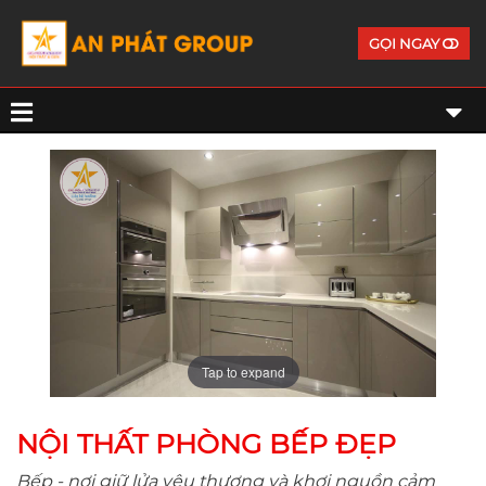
GỌI NGAY
Tap to expand
NỘI THẤT PHÒNG BẾP ĐẸP
Bếp - nơi giữ lửa yêu thương và khơi nguồn cảm