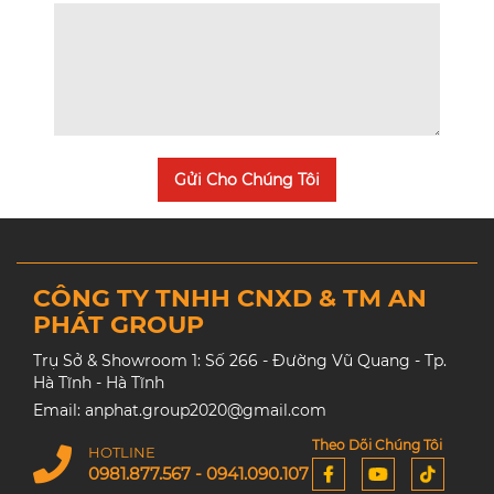
Gửi Cho Chúng Tôi
CÔNG TY TNHH CNXD & TM AN
PHÁT GROUP
Trụ Sở & Showroom 1: Số 266 - Đường Vũ Quang - Tp.
Hà Tĩnh - Hà Tĩnh
Email: anphat.group2020@gmail.com
Theo Dõi Chúng Tôi
HOTLINE
0981.877.567 - 0941.090.107