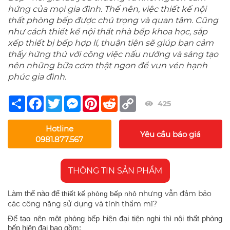
hứng của mọi gia đình. Thế nên, việc thiết kế nội
thất phòng bếp được chú trọng và quan tâm. Cũng
như cách thiết kế nội thất nhà bếp khoa học, sắp
xếp thiết bị bếp hợp lí, thuận tiện sẽ giúp bạn cảm
thấy hứng thú với công việc nấu nướng và sáng tạo
nên những bữa cơm thật ngon để vun vén hạnh
phúc gia đình.
Share
Facebook
Twitter
Messenger
Pinterest
Reddit
Copy
425
Link
Hotline
Yêu cầu báo giá
0981.877.567
THÔNG TIN SẢN PHẨM
Làm thế nào để
nhưng vẫn đảm bảo
thiết kế phòng bếp nhỏ
các công năng sử dụng và tính thẩm mĩ?
Để tạo nên một phòng bếp hiện đại tiện nghi thì nội thất phòng
bếp hiện đại bao gồm: