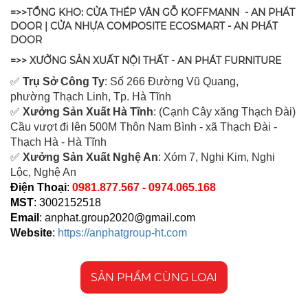
=>>TỔNG KHO: CỬA THÉP VÂN GỖ KOFFMANN - AN PHÁT
DOOR | CỬA NHỰA COMPOSITE ECOSMART - AN PHÁT
DOOR
=>> XƯỞNG SẢN XUẤT NỘI THẤT - AN PHÁT FURNITURE
✅
Tr
ụ Sở Công Ty
: Số 266 Đường Vũ Quang,
ph
ường Thạch Linh,
Tp. Hà Tĩnh
✅
Xưởng Sản Xuất Hà Tĩnh
: (Cạnh Cây xăng Thạch Đài)
Cầu vượt đi lên 500M T
hôn Nam Bình - xã Thạch Đài -
Thạch Hà - Hà Tĩnh
✅
Xưởng Sản Xuất Nghệ An
: Xóm 7, Nghi Kim, Nghi
Lộc, Nghệ An
Điện Thoại
:
0981.877.567 - 0974.065.168
MST
: 3002152518
Email
:
anphat.group2020@gmail.com
Website
:
https://anphatgroup-ht.com
SẢN PHẨM CÙNG LOẠI