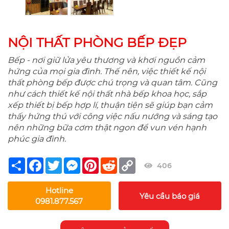
NỘI THẤT PHÒNG BẾP ĐẸP
Bếp - nơi giữ lửa yêu thương và khơi nguồn cảm
hứng của mọi gia đình. Thế nên, việc thiết kế nội
thất phòng bếp được chú trọng và quan tâm. Cũng
như cách thiết kế nội thất nhà bếp khoa học, sắp
xếp thiết bị bếp hợp lí, thuận tiện sẽ giúp bạn cảm
thấy hứng thú với công việc nấu nướng và sáng tạo
nên những bữa cơm thật ngon để vun vén hạnh
phúc gia đình.
Share
Facebook
Twitter
Messenger
Pinterest
Reddit
Copy
406
Link
Hotline
Yêu cầu báo giá
0981.877.567