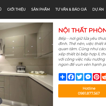
Ủ
GIỚI THIỆU
SẢN PHẨM
TƯ VẤN & BÁO GIÁ
DỰ ÁN
NỘI THẤT PHÒ
Bếp - nơi giữ lửa yêu t
đình. Thế nên, việc thiết
quan tâm. Cũng như cách 
xếp thiết bị bếp hợp lí, 
với công việc nấu nướng
ngon để vun vén hạnh ph
Share
Facebook
Twitter
Messeng
Pin
Hotline
0981.877.567