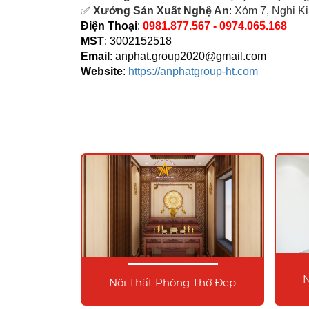
✅
Xưởng Sản Xuất Nghệ An
: Xóm 7, Nghi K
Điện Thoại
:
0981.877.567 - 0974.065.168
MST
: 3002152518
Email
:
anphat.group2020@gmail.com
Website
:
https://anphatgroup-ht.com
N
Nội Thất Phòng Thờ Đẹp