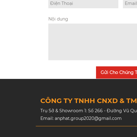
Nội dung
Gửi Cho Chúng T
CÔNG TY TNHH CNXD & T
Trụ Sở & Showroom 1: Số 266 - Đường Vũ Quan
Email: anphat.group2020@gmail.com