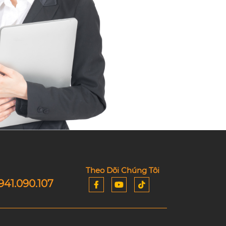
Theo Dõi Chúng Tôi
941.090.107