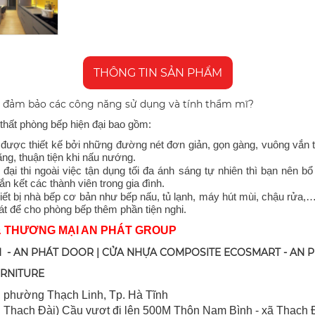
THÔNG TIN SẢN PHẨM
đảm bảo các công năng sử dụng và tính thẩm mĩ?
i thất phòng bếp hiện đại bao gồm:
được thiết kế bởi những đường nét đơn giản, gọn gàng, vuông vắn
ãng, thuận tiện khi nấu nướng.
đại thi ngoài việc tận dụng tối đa ánh sáng tự nhiên thì bạn nên b
 kết các thành viên trong gia đình.
iết bị nhà bếp cơ bản như bếp nấu, tủ lạnh, máy hút mùi, chậu rửa,…
bát để cho phòng bếp thêm phần tiện nghi.
& THƯƠNG MẠI AN PHÁT GROUP
 - AN PHÁT DOOR | CỬA NHỰA COMPOSITE ECOSMART - AN 
URNITURE
 ph
ường Thạch Linh,
Tp. Hà Tĩnh
 Thạch Đài) Cầu vượt đi lên 500M T
hôn Nam Bình - xã Thạch Đ