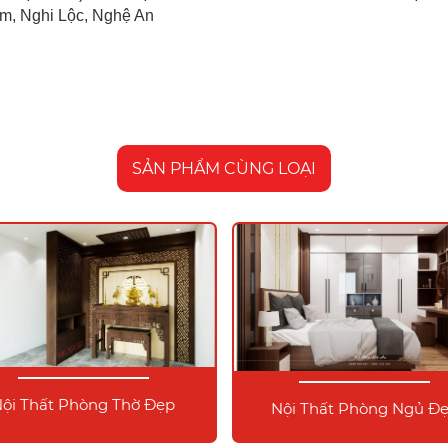
im, Nghi Lộc, Nghệ An
SẢN PHẨM CÙNG LOẠI
ội Thất Phòng Thờ Đẹp
Nội Thất Phòng Ngủ Đ