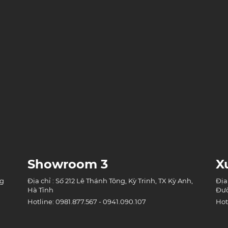
Showroom 3
X
ng
Địa chỉ : Số 212 Lê Thánh Tông, Kỳ Trinh, TX Kỳ Anh,
Địa
Hà Tĩnh
Đườ
Hotline: 0981.877.567 - 0941.090.107
Hot