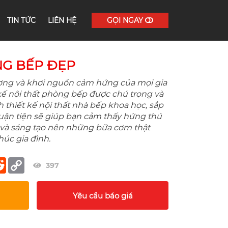
TIN TỨC
LIÊN HỆ
GỌI NGAY
NG BẾP ĐẸP
hương và khơi nguồn cảm hứng của mọi gia
 kế nội thất phòng bếp được chú trọng và
thiết kế nội thất nhà bếp khoa học, sắp
thuận tiện sẽ giúp bạn cảm thấy hứng thú
 và sáng tạo nên những bữa cơm thật
úc gia đình.
er
terest
Reddit
Copy
397
Link
Yêu cầu báo giá