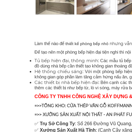
Làm thế nào để
nhưng vẫn 
thiết kế phòng bếp nhỏ
Để tạo nên một phòng bếp hiện đại tiện nghi thì nộ
Tủ bếp hiện đại, thông minh:
Các mẫu tủ bếp 
đồ dùng nhà bếp cần thiết tạo không gian thoáng đ
Hệ thống chiếu sáng:
Với một phòng bếp hiện 
không gian góp phần làm tăng cảm hứng nấu ăn, gắn
Các thiết bị nhà bếp hiện đại:
Bên cạnh các th
thêm các thiết bị như bếp từ, lò vi sóng, máy rửa 
CÔNG TY TNHH CÔNG NGHỆ XÂY DỰNG 
=>>TỔNG KHO: CỬA THÉP VÂN GỖ KOFFMANN
=>> XƯỞNG SẢN XUẤT NỘI THẤT - AN PHÁT F
✅
Tr
ụ Sở Công Ty
: Số 266 Đường Vũ Quang,
✅
Xưởng Sản Xuất Hà Tĩnh
: (Cạnh Cây xăng