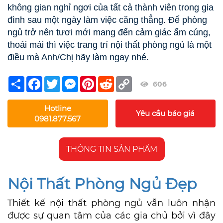
không gian nghỉ ngơi của tất cả thành viên trong gia
đình sau một ngày làm việc căng thẳng. Để phòng
ngủ trở nên tươi mới mang đến cảm giác ấm cúng,
thoải mái thì việc trang trí nội thất phòng ngủ là một
điều mà Anh/Chị hãy làm ngay nhé.
Share
Facebook
Twitter
Messenger
Pinterest
Reddit
Copy
606
Link
Hotline
Yêu cầu báo giá
0981.877.567
THÔNG TIN SẢN PHẨM
Nội Thất Phòng Ngủ Đẹp
Thiết kế nội thất phòng ngủ vẫn luôn nhận
được sự quan tâm của các gia chủ bởi vì đây