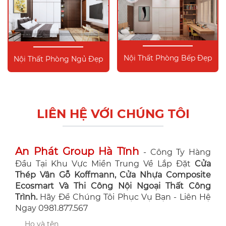
Nội Thất Phòng Bếp Đẹp
Nội Thất Phòng Ngủ Đẹp
LIÊN HỆ VỚI CHÚNG TÔI
An Phát Group Hà Tĩnh
- Công Ty Hàng
Đầu Tại Khu Vực Miền Trung Về Lắp Đặt
Cửa
Thép Vân Gỗ Koffmann, Cửa Nhựa Composite
Ecosmart Và Thi Công Nội Ngoại Thất Công
Trình.
Hãy Để Chúng Tôi Phục Vụ Bạn - Liên Hệ
Ngay 0981.877.567
Họ và tên