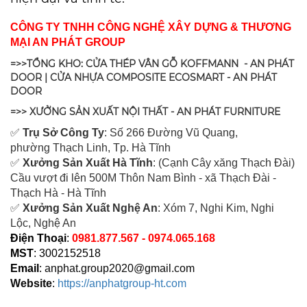
CÔNG TY TNHH CÔNG NGHỆ XÂY DỰNG & THƯƠNG
MẠI AN PHÁT GROUP
=>>TỔNG KHO: CỬA THÉP VÂN GỖ KOFFMANN - AN PHÁT
DOOR | CỬA NHỰA COMPOSITE ECOSMART - AN PHÁT
DOOR
=>> XƯỞNG SẢN XUẤT NỘI THẤT - AN PHÁT FURNITURE
✅
Tr
ụ Sở Công Ty
: Số 266 Đường Vũ Quang,
ph
ường Thạch Linh,
Tp. Hà Tĩnh
✅
Xưởng Sản Xuất Hà Tĩnh
: (Cạnh Cây xăng Thạch Đài)
Cầu vượt đi lên 500M T
hôn Nam Bình - xã Thạch Đài -
Thạch Hà - Hà Tĩnh
✅
Xưởng Sản Xuất Nghệ An
: Xóm 7, Nghi Kim, Nghi
Lộc, Nghệ An
Điện Thoại
:
0981.877.567 - 0974.065.168
MST
: 3002152518
Email
:
anphat.group2020@gmail.com
Website
:
https://anphatgroup-ht.com