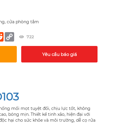
ng, cửa phòng tắm
er
terest
Reddit
Copy
722
Link
Yêu cầu báo giá
O103
hống mối mọt tuyệt đối, chịu lực tốt, không
o, bóng mịn. Thiết kế tinh xảo, hiện đại với
ộc hại cho sức khỏe và môi trường, dễ cọ rửa