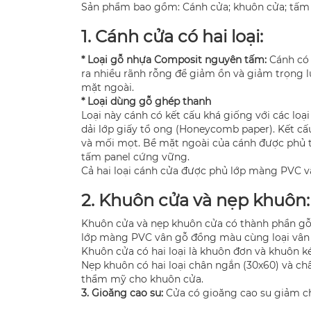
Sản phẩm bao gồm: Cánh cửa; khuôn cửa; tấm n
1. Cánh cửa có hai loại:
* Loại gỗ nhựa Composit nguyên tấm:
Cánh có 
ra nhiều rãnh rỗng để giảm ồn và giảm trọng 
mặt ngoài.
* Loại dùng gỗ ghép thanh
Loại này cánh có kết cấu khá giống với các l
dải lớp giấy tổ ong (Honeycomb paper). Kết c
và mối mọt. Bề mặt ngoài của cánh được phủ 
tấm panel cứng vững.
Cả hai loại cánh cửa được phủ lớp màng PVC 
2. Khuôn cửa và nẹp khuôn:
Khuôn cửa và nẹp khuôn cửa có thành phần gỗ
lớp màng PVC vân gỗ đồng màu cùng loại vân 
Khuôn cửa có hai loại là khuôn đơn và khuôn 
Nẹp khuôn có hai loại chân ngắn (30x60) và ch
thẩm mỹ cho khuôn cửa.
3. Gioăng cao su:
Cửa có gioăng cao su giảm ch