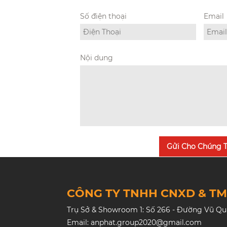
Số điện thoại
Email
Nội dung
Gửi Cho Chúng T
CÔNG TY TNHH CNXD & T
Trụ Sở & Showroom 1: Số 266 - Đường Vũ Quan
Email: anphat.group2020@gmail.com