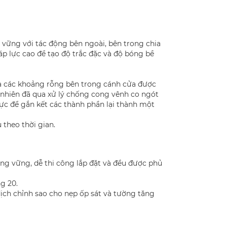
ững với tác động bên ngoài, bên trong chia
 lực cao để tạo độ trắc đặc và độ bóng bề
là các khoảng rỗng bên trong cánh cửa được
 nhiên đã qua xử lý chống cong vênh co ngót
c để gắn kết các thành phần lại thành một
theo thời gian.
g vững, dễ thi công lắp đặt và đều được phủ
g 20.
ịch chỉnh sao cho nẹp ốp sát và tường tăng