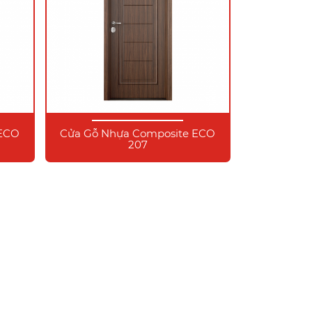
 ECO
Cửa Gỗ Nhựa Composite ECO
207