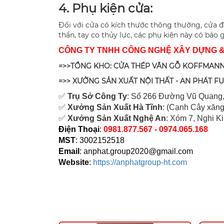
4. Phụ kiện cửa:
Đối với cửa có kích thước thông thường, cửa đ
thần, tay co thủy lực, các phụ kiện này có báo
CÔNG TY TNHH CÔNG NGHỆ XÂY DỰNG 
=>>TỔNG KHO: CỬA THÉP VÂN GỖ KOFFMANN
=>> XƯỞNG SẢN XUẤT NỘI THẤT - AN PHÁT F
✅
Tr
ụ Sở Công Ty
: Số 266 Đường Vũ Quang,
✅
Xưởng Sản Xuất Hà Tĩnh
: (Cạnh Cây xăng
✅
Xưởng Sản Xuất Nghệ An
: Xóm 7, Nghi K
Điện Thoại
:
0981.877.567 - 0974.065.168
MST
: 3002152518
Email
:
anphat.group2020@gmail.com
Website
:
https://anphatgroup-ht.com