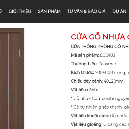
Ủ
GIỚI THIỆU
SẢN PHẨM
TƯ VẤN & BÁO GIÁ
DỰ ÁN
CỬA GỖ NHỰA 
CỬA THÔNG PHÒNG GỖ NH
Mã sản phẩm:
ECO103
Thương hiệu:
Ecosmart
Kích thước:
700÷1100 (rộng) 
Chiều dày cánh:
40±2(mm)
Vật liệu cánh:
* Gỗ nhựa Composite nguyê
* Gỗ tự nhiên ghép thanh+
Vật liệu khuôn,nẹp:
Gỗ nhựa 
Vật liệu gioăng:
Gioăng cao 