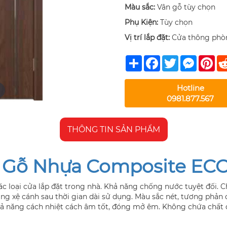
Màu sắc:
Vân gỗ tùy chọn
Phụ Kiện:
Tùy chọn
Vị trí lắp đặt:
Cửa thông phò
Share
Facebook
Twitter
Messeng
Pin
Hotline
0981.877.567
THÔNG TIN SẢN PHẨM
 Gỗ Nhựa Composite EC
c loại cửa lắp đặt trong nhà. Khả năng chống nước tuyệt đối. C
g xệ cánh sau thời gian dài sử dụng. Màu sắc nét, tương phản ca
hả năng cách nhiệt cách âm tốt, đóng mở êm. Không chứa chất đ