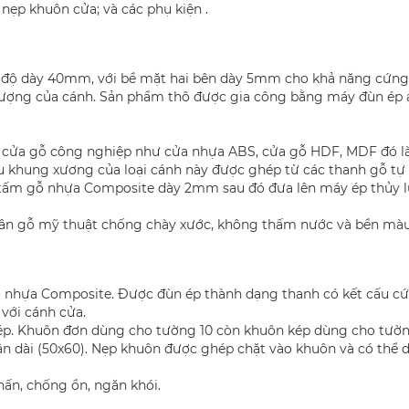
ẹp khuôn cửa; và các phụ kiện .
độ dày 40mm, với bề mặt hai bên dày 5mm cho khả năng cứng v
lượng của cánh. Sản phẩm thô được gia công bằng máy đùn ép áp
oại cửa gỗ công nghiệp như cửa nhựa ABS, cửa gỗ HDF, MDF đó 
ấu khung xương của loại cánh này được ghép từ các thanh gỗ tự
tấm gỗ nhựa Composite dày 2mm sau đó đưa lên máy ép thủy lự
vân gỗ mỹ thuật chống chày xước, không thấm nước và bền màu 
 nhựa Composite. Được đùn ép thành dạng thanh có kết cấu cứn
với cánh cửa.
kép. Khuôn đơn dùng cho tường 10 còn khuôn kép dùng cho tườn
ân dài (50x60). Nẹp khuôn được ghép chặt vào khuôn và có thể d
ấn, chống ồn, ngăn khói.