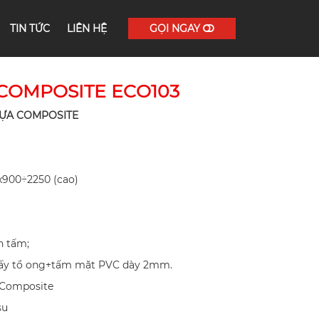
TIN TỨC
LIÊN HỆ
GỌI NGAY
COMPOSITE ECO103
ỰA COMPOSITE
x900÷2250 (cao)
n tấm;
giấy tổ ong+tấm mặt PVC dày 2mm.
Composite
su