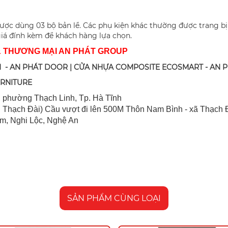
ược dùng 03 bộ bản lề. Các phụ kiện khác thường được trang bị
 giá đính kèm để khách hàng lựa chọn.
& THƯƠNG MẠI AN PHÁT GROUP
 - AN PHÁT DOOR | CỬA NHỰA COMPOSITE ECOSMART - AN 
URNITURE
 ph
ường Thạch Linh,
Tp. Hà Tĩnh
 Thạch Đài) Cầu vượt đi lên 500M T
hôn Nam Bình - xã Thạch Đ
im, Nghi Lộc, Nghệ An
SẢN PHẨM CÙNG LOẠI