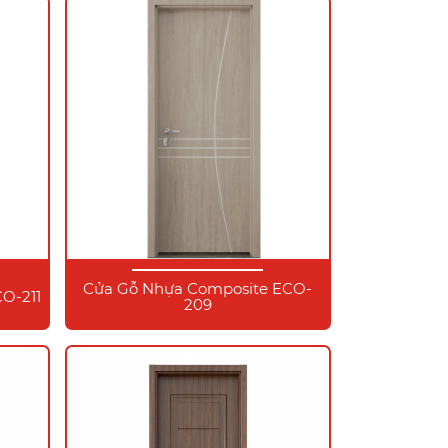
Cửa Gỗ Nhựa Composite ECO-
O-211
209