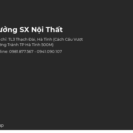
ưởng SX Nội Thất
 chỉ: TL3 Thạch Đài, Hà Tĩnh (Cách Cầu Vượt
ng Tránh TP Hà Tĩnh 500M)
line: 0981.877.567 - 0941.090.107
up