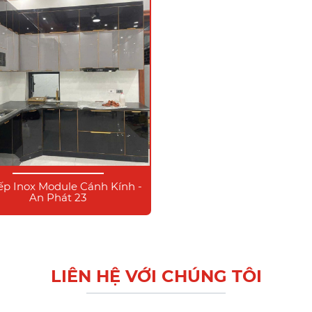
ếp Inox Module Cánh Kính -
An Phát 23
LIÊN HỆ VỚI CHÚNG TÔI