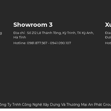
Showroom 3
X
ng
Địa chỉ : Số 212 Lê Thánh Tông, Kỳ Trinh, TX Kỳ Anh,
Địa
Hà Tĩnh
Đườ
Hotline: 0981.877.567 - 0941.090.107
Hot
ông Ty Tnhh Công Nghệ Xây Dựng Và Thương Mại An Phát Gro
MST: 3002152518 | Ngày Cấp: 06/02/2020