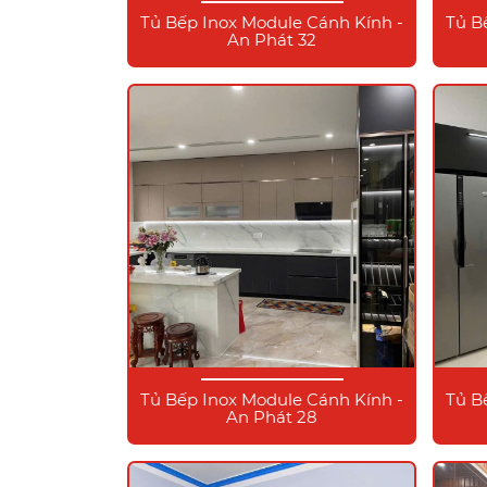
Tủ Bếp Inox Module Cánh Kính -
Tủ B
An Phát 32
Tủ Bếp Inox Module Cánh Kính -
Tủ B
An Phát 28