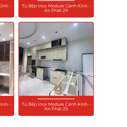
ính -
Tủ Bếp Inox Module Cánh Kính -
An Phát 29
ính -
Tủ Bếp Inox Module Cánh Kính -
An Phát 25