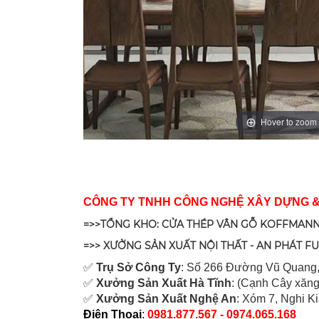
Hover to zoom
CÔNG TY TNHH CÔNG NGHỆ XÂY DỰNG 
=>>TỔNG KHO: CỬA THÉP VÂN GỖ KOFFMANN
=>> XƯỞNG SẢN XUẤT NỘI THẤT - AN PHÁT F
✅
Tr
ụ Sở Công Ty
: Số 266 Đường Vũ Quang,
✅
Xưởng Sản Xuất Hà Tĩnh
: (Cạnh Cây xăng
✅
Xưởng Sản Xuất Nghệ An
: Xóm 7, Nghi K
Điện Thoại
:
0981.877.567 - 0974.065.168