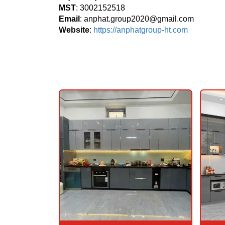
MST
: 3002152518
Email
:
anphat.group2020@gmail.com
Website
:
https://anphatgroup-ht.com