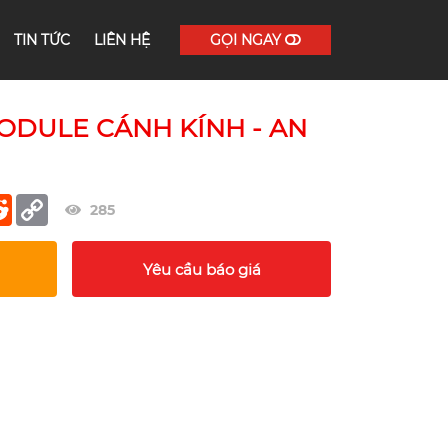
TIN TỨC
LIÊN HỆ
GỌI NGAY
ODULE CÁNH KÍNH - AN
er
terest
Reddit
Copy
285
Link
Yêu cầu báo giá