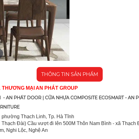
THÔNG TIN SẢN PHẨM
& THƯƠNG MẠI AN PHÁT GROUP
 - AN PHÁT DOOR | CỬA NHỰA COMPOSITE ECOSMART - AN 
URNITURE
 ph
ường Thạch Linh,
Tp. Hà Tĩnh
 Thạch Đài) Cầu vượt đi lên 500M T
hôn Nam Bình - xã Thạch Đ
im, Nghi Lộc, Nghệ An