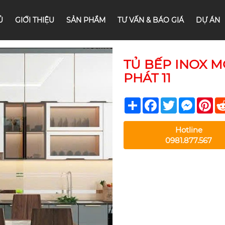
Ủ
GIỚI THIỆU
SẢN PHẨM
TƯ VẤN & BÁO GIÁ
DỰ ÁN
TỦ BẾP INOX M
PHÁT 11
Share
Facebook
Twitter
Messeng
Pin
Hotline
0981.877.567