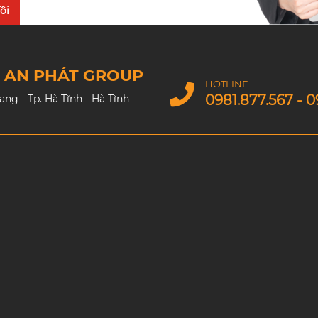
ôi
M AN PHÁT GROUP
HOTLINE
0981.877.567 - 0
g - Tp. Hà Tĩnh - Hà Tĩnh