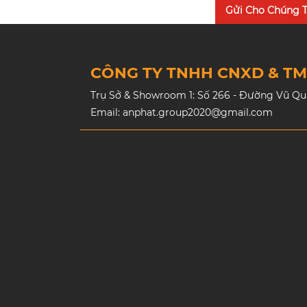
Gửi Cho Chúng T
CÔNG TY TNHH CNXD & T
Trụ Sở & Showroom 1: Số 266 - Đường Vũ Quan
Email: anphat.group2020@gmail.com