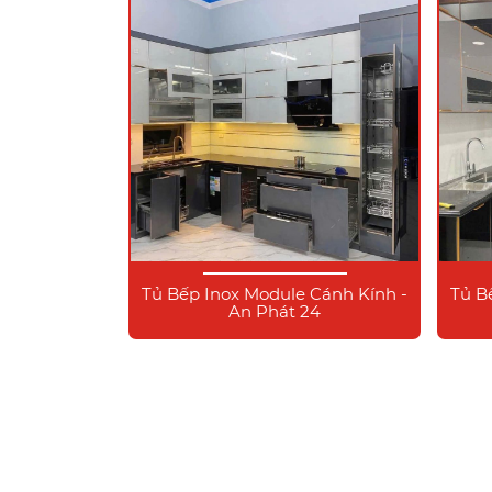
Tủ Bếp Inox Module Cánh Kính -
Tủ B
An Phát 24