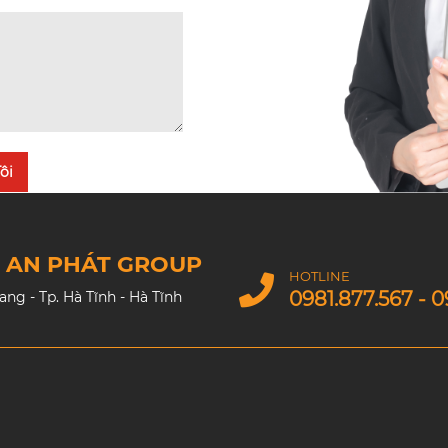
ôi
M AN PHÁT GROUP
HOTLINE
0981.877.567 - 0
g - Tp. Hà Tĩnh - Hà Tĩnh