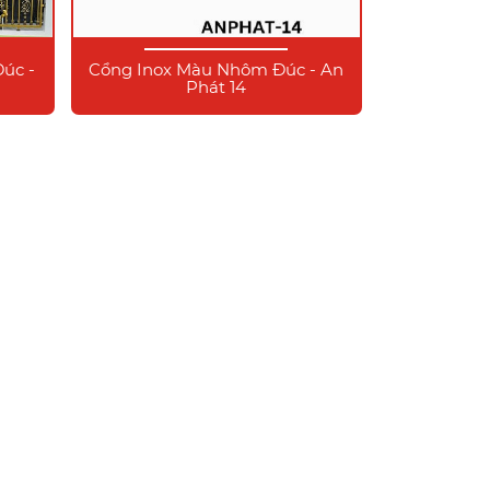
úc -
Cổng Inox Màu Nhôm Đúc - An
Phát 14