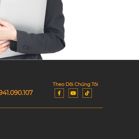
Theo Dõi Chúng Tôi
941.090.107