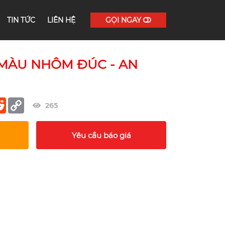
TIN TỨC
LIÊN HỆ
GỌI NGAY
 MÀU NHÔM ĐÚC - AN
er
terest
Reddit
Copy
265
Link
Yêu cầu báo giá