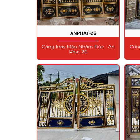
Cổng Inox Màu Nhôm Đúc - An
Cổn
Phát 26