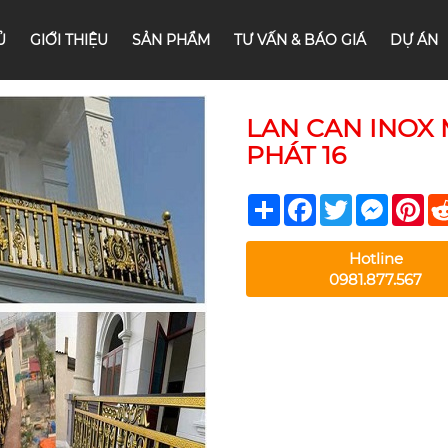
Ủ
GIỚI THIỆU
SẢN PHẨM
TƯ VẤN & BÁO GIÁ
DỰ ÁN
LAN CAN INOX
PHÁT 16
Share
Facebook
Twitter
Messeng
Pin
Hotline
0981.877.567