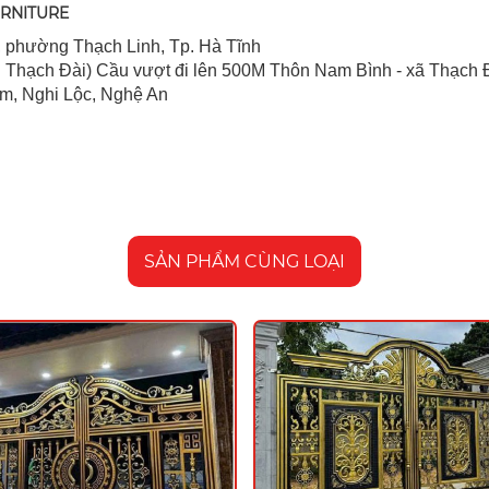
URNITURE
 ph
ường Thạch Linh,
Tp. Hà Tĩnh
 Thạch Đài) Cầu vượt đi lên 500M T
hôn Nam Bình - xã Thạch Đ
im, Nghi Lộc, Nghệ An
SẢN PHẨM CÙNG LOẠI