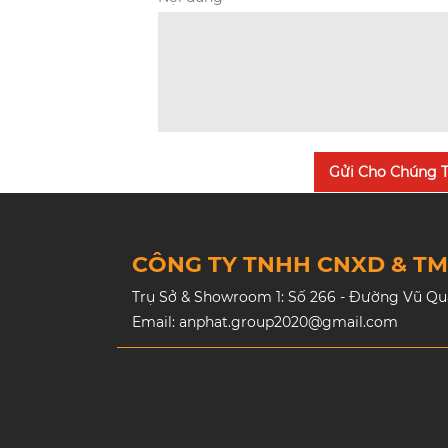
Gửi Cho Chúng T
CÔNG TY TNHH CNXD & T
Trụ Sở & Showroom 1: Số 266 - Đường Vũ Quan
Email: anphat.group2020@gmail.com