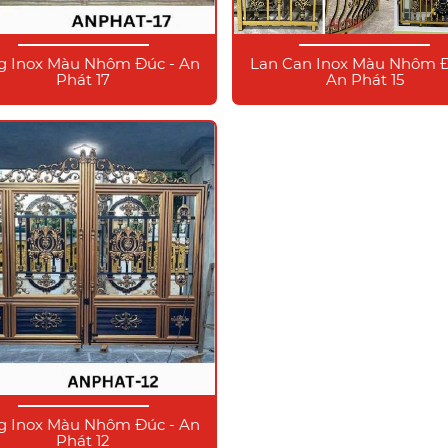
g Inox Màu Nhôm Đúc - An
Lan Can Inox Màu Nhôm Đ
Phát 17
An Phát 15
g Inox Màu Nhôm Đúc - An
Phát 12