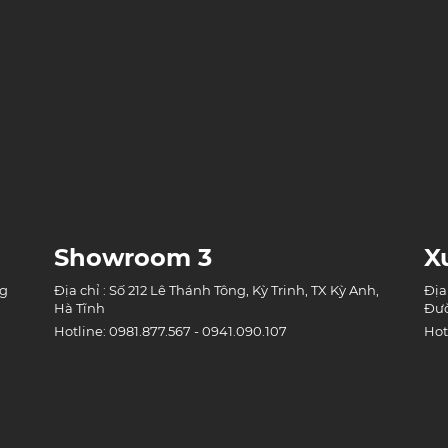
Showroom 3
X
ng
Địa chỉ : Số 212 Lê Thánh Tông, Kỳ Trinh, TX Kỳ Anh,
Địa
Hà Tĩnh
Đườ
Hotline: 0981.877.567 - 0941.090.107
Hot