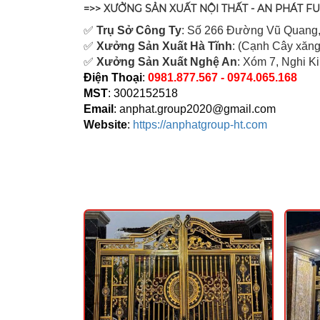
=>> XƯỞNG SẢN XUẤT NỘI THẤT - AN PHÁT F
✅
Tr
ụ Sở Công Ty
: Số 266 Đường Vũ Quang,
✅
Xưởng Sản Xuất Hà Tĩnh
: (Cạnh Cây xăng
✅
Xưởng Sản Xuất Nghệ An
: Xóm 7, Nghi K
Điện Thoại
:
0981.877.567 - 0974.065.168
MST
: 3002152518
Email
:
anphat.group2020@gmail.com
Website
:
https://anphatgroup-ht.com