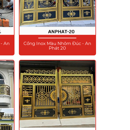
- An
Cổng Inox Màu Nhôm Đúc - An
Phát 20