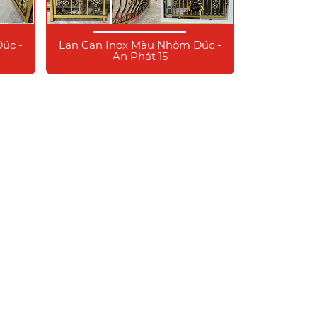
úc -
Lan Can Inox Màu Nhôm Đúc -
An Phát 15