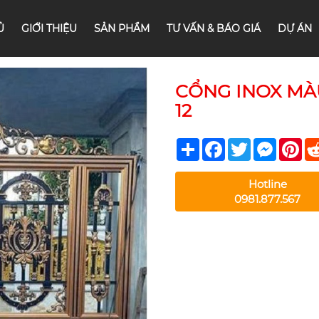
Ủ
GIỚI THIỆU
SẢN PHẨM
TƯ VẤN & BÁO GIÁ
DỰ ÁN
CỔNG INOX MÀ
12
Share
Facebook
Twitter
Messeng
Pin
Hotline
0981.877.567