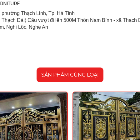
URNITURE
 ph
ường Thạch Linh,
Tp. Hà Tĩnh
 Thạch Đài) Cầu vượt đi lên 500M T
hôn Nam Bình - xã Thạch Đ
im, Nghi Lộc, Nghệ An
SẢN PHẨM CÙNG LOẠI