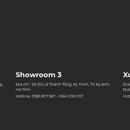
Showroom 3
X
ng
Địa chỉ : Số 212 Lê Thánh Tông, Kỳ Trinh, TX Kỳ Anh,
Địa
Hà Tĩnh
Đườ
Hotline: 0981.877.567 - 0941.090.107
Hot