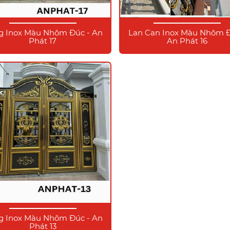
g Inox Màu Nhôm Đúc - An
Lan Can Inox Màu Nhôm Đ
Phát 17
An Phát 16
g Inox Màu Nhôm Đúc - An
Phát 13