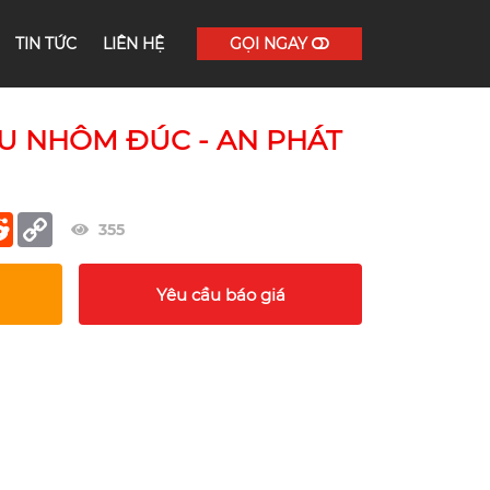
TIN TỨC
LIÊN HỆ
GỌI NGAY
U NHÔM ĐÚC - AN PHÁT
er
terest
Reddit
Copy
355
Link
Yêu cầu báo giá