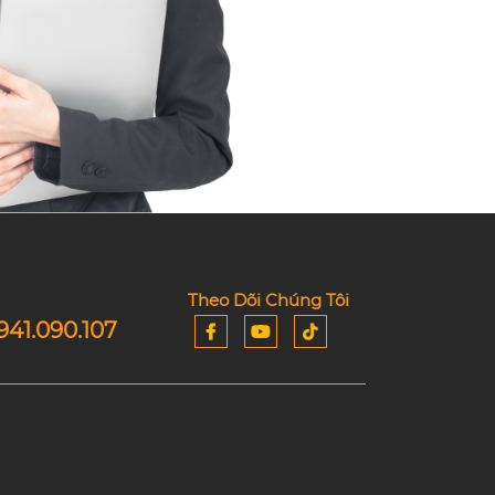
Theo Dõi Chúng Tôi
941.090.107