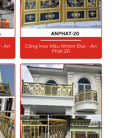
- An
Cổng Inox Màu Nhôm Đúc - An
Phát 20