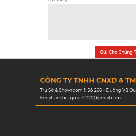
Gửi Cho Chúng T
CÔNG TY TNHH CNXD & T
Trụ Sở & Showroom 1: Số 266 - Đường Vũ Quan
Email: anphat.group2020@gmail.com