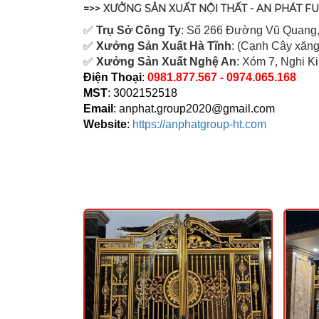
=>> XƯỞNG SẢN XUẤT NỘI THẤT - AN PHÁT F
✅
Tr
ụ Sở Công Ty
: Số 266 Đường Vũ Quang,
✅
Xưởng Sản Xuất Hà Tĩnh
: (Cạnh Cây xăng
✅
Xưởng Sản Xuất Nghệ An
: Xóm 7, Nghi K
Điện Thoại
:
0981.877.567 - 0974.065.168
MST
: 3002152518
Email
:
anphat.group2020@gmail.com
Website
:
https://anphatgroup-ht.com