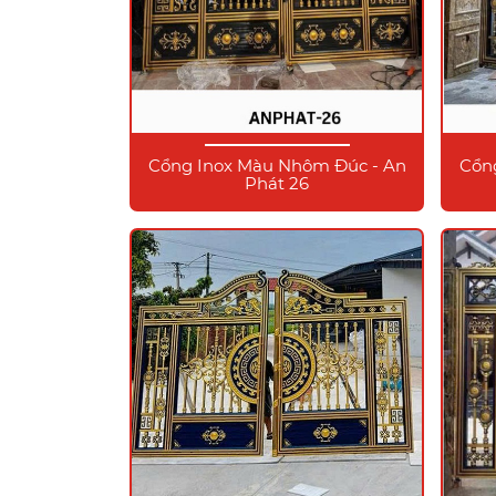
Cổng Inox Màu Nhôm Đúc - An
Cổn
Phát 26