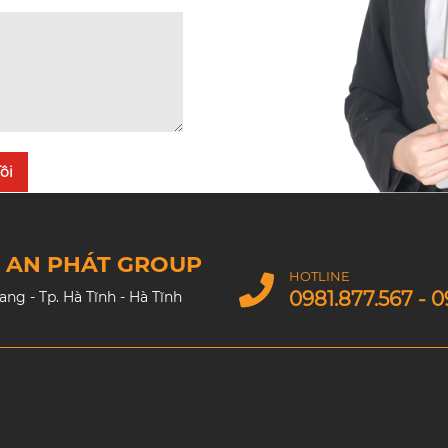
ôi
M AN PHÁT GROUP
HOTLINE
0981.877.567 - 0
g - Tp. Hà Tĩnh - Hà Tĩnh