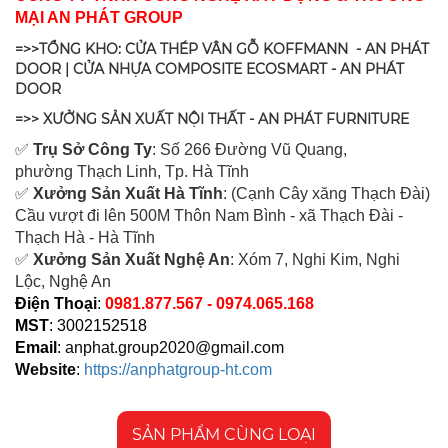
MẠI AN PHÁT GROUP
=>>TỔNG KHO: CỬA THÉP VÂN GỖ KOFFMANN - AN PHÁT
DOOR | CỬA NHỰA COMPOSITE ECOSMART - AN PHÁT
DOOR
=>> XƯỞNG SẢN XUẤT NỘI THẤT - AN PHÁT FURNITURE
✅
Tr
ụ Sở Công Ty
: Số 266 Đường Vũ Quang,
ph
ường Thạch Linh,
Tp. Hà Tĩnh
✅
Xưởng Sản Xuất Hà Tĩnh
: (Cạnh Cây xăng Thạch Đài)
Cầu vượt đi lên 500M T
hôn Nam Bình - xã Thạch Đài -
Thạch Hà - Hà Tĩnh
✅
Xưởng Sản Xuất Nghệ An
: Xóm 7, Nghi Kim, Nghi
Lộc, Nghệ An
Điện Thoại
:
0981.877.567 - 0974.065.168
MST
: 3002152518
Email
:
anphat.group2020@gmail.com
Website
:
https://anphatgroup-ht.com
SẢN PHẨM CÙNG LOẠI