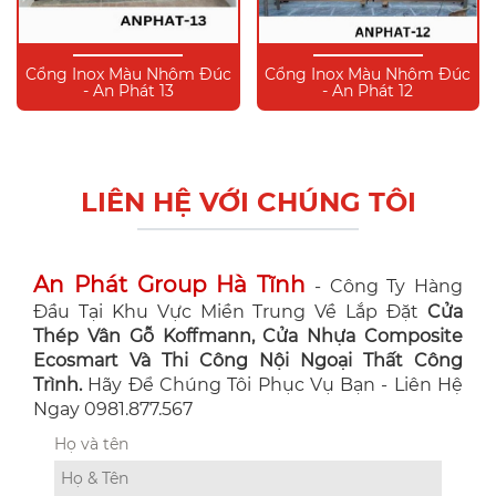
Cổng Inox Màu Nhôm Đúc
Cổng Inox Màu Nhôm Đúc
- An Phát 13
- An Phát 12
LIÊN HỆ VỚI CHÚNG TÔI
An Phát Group Hà Tĩnh
- Công Ty Hàng
Đầu Tại Khu Vực Miền Trung Về Lắp Đặt
Cửa
Thép Vân Gỗ Koffmann, Cửa Nhựa Composite
Ecosmart Và Thi Công Nội Ngoại Thất Công
Trình.
Hãy Để Chúng Tôi Phục Vụ Bạn - Liên Hệ
Ngay 0981.877.567
Họ và tên