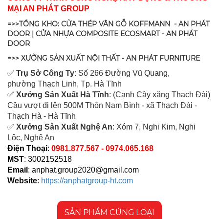
MẠI AN PHÁT GROUP
=>>TỔNG KHO: CỬA THÉP VÂN GỖ KOFFMANN - AN PHÁT
DOOR | CỬA NHỰA COMPOSITE ECOSMART - AN PHÁT
DOOR
=>> XƯỞNG SẢN XUẤT NỘI THẤT - AN PHÁT FURNITURE
✅
Tr
ụ Sở Công Ty
: Số 266 Đường Vũ Quang,
ph
ường Thạch Linh,
Tp. Hà Tĩnh
✅
Xưởng Sản Xuất Hà Tĩnh
: (Cạnh Cây xăng Thạch Đài)
Cầu vượt đi lên 500M T
hôn Nam Bình - xã Thạch Đài -
Thạch Hà - Hà Tĩnh
✅
Xưởng Sản Xuất Nghệ An
: Xóm 7, Nghi Kim, Nghi
Lộc, Nghệ An
Điện Thoại
:
0981.877.567 - 0974.065.168
MST
: 3002152518
Email
:
anphat.group2020@gmail.com
Website
:
https://anphatgroup-ht.com
SẢN PHẨM CÙNG LOẠI