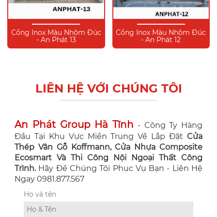
Cổng Inox Màu Nhôm Đúc
Cổng Inox Màu Nhôm Đúc
- An Phát 13
- An Phát 12
LIÊN HỆ VỚI CHÚNG TÔI
An Phát Group Hà Tĩnh
- Công Ty Hàng
Đầu Tại Khu Vực Miền Trung Về Lắp Đặt
Cửa
Thép Vân Gỗ Koffmann, Cửa Nhựa Composite
Ecosmart Và Thi Công Nội Ngoại Thất Công
Trình.
Hãy Để Chúng Tôi Phục Vụ Bạn - Liên Hệ
Ngay 0981.877.567
Họ và tên