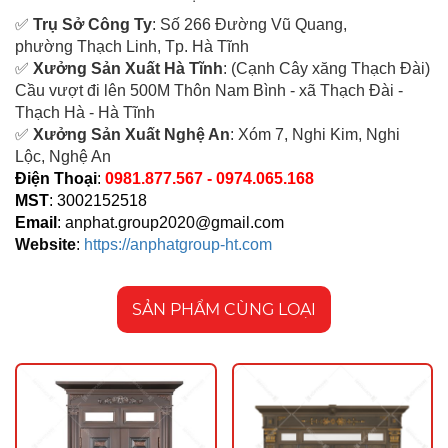
✅
Tr
ụ Sở Công Ty
: Số 266 Đường Vũ Quang,
ph
ường Thạch Linh,
Tp. Hà Tĩnh
✅
Xưởng Sản Xuất Hà Tĩnh
: (Cạnh Cây xăng Thạch Đài)
Cầu vượt đi lên 500M T
hôn Nam Bình - xã Thạch Đài -
Thạch Hà - Hà Tĩnh
✅
Xưởng Sản Xuất Nghệ An
: Xóm 7, Nghi Kim, Nghi
Lộc, Nghệ An
Điện Thoại
:
0981.877.567 - 0974.065.168
MST
: 3002152518
Email
:
anphat.group2020@gmail.com
Website
:
https://anphatgroup-ht.com
SẢN PHẨM CÙNG LOẠI