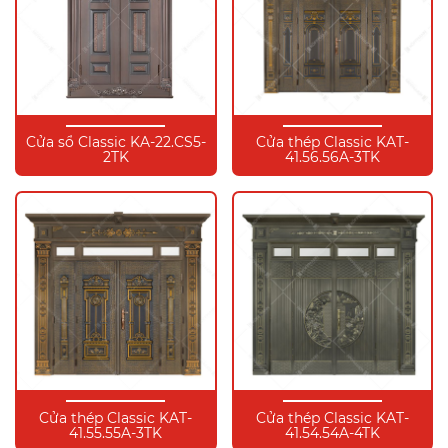
Cửa sổ Classic KA-22.CS5-
Cửa thép Classic KAT-
2TK
41.56.56A-3TK
Cửa thép Classic KAT-
Cửa thép Classic KAT-
41.55.55A-3TK
41.54.54A-4TK