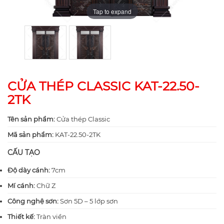
Tap to expand
Tap to expand
CỬA THÉP CLASSIC KAT-22.50-
2TK
Tên sản phẩm:
Cửa thép Classic
Mã sản phẩm:
KAT-22.50-2TK
CẤU TẠO
Độ dày cánh:
7cm
Mí cánh:
Chữ Z
Công nghệ sơn:
Sơn 5D – 5 lớp sơn
Thiết kế:
Tràn viền