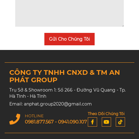
Gửi Cho Chúng Tôi
CÔNG TY TNHH CNXD & TM AN
PHÁT GROUP
Trụ Sở & Showroom 1: Số 266 - Đường Vũ Quang - Tp.
Hà Tĩnh - Hà Tĩnh
Email: anphat.group2020@gmail.com
Theo Dõi Chúng Tôi
HOTLINE
0981.877.567 - 0941.090.107