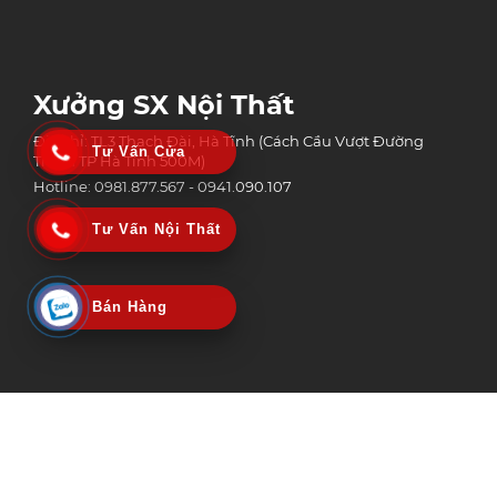
Xưởng SX Nội Thất
Địa chỉ: TL3 Thạch Đài, Hà Tĩnh (Cách Cầu Vượt Đường
Tư Vấn Cửa
Tránh TP Hà Tĩnh 500M)
Hotline: 0981.877.567 - 0941.090.107
Tư Vấn Nội Thất
Bán Hàng
Công Ty Tnhh Công Nghệ Xây Dựng Và Thương Mại An Phát Group
MST: 3002152518 | Ngày Cấp: 06/02/2020
Nơi Cấp: Sở kế hoạch & Đầu tư tỉnh Hà Tĩnh