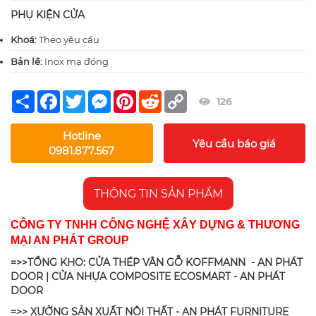
PHỤ KIỆN CỬA
Khoá:
Theo yêu cầu
Bản lề:
Inox mạ đồng
Share
Facebook
Twitter
Messenger
Pinterest
Reddit
Copy
126
Link
Hotline
Yêu cầu báo giá
0981.877.567
THÔNG TIN SẢN PHẨM
CÔNG TY TNHH CÔNG NGHỆ XÂY DỰNG & THƯƠNG
MẠI AN PHÁT GROUP
=>>TỔNG KHO: CỬA THÉP VÂN GỖ KOFFMANN - AN PHÁT
DOOR | CỬA NHỰA COMPOSITE ECOSMART - AN PHÁT
DOOR
=>> XƯỞNG SẢN XUẤT NỘI THẤT - AN PHÁT FURNITURE