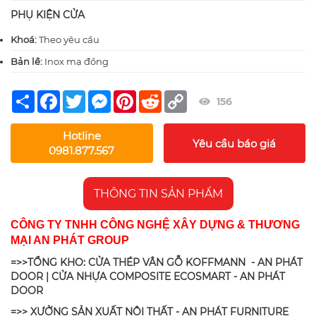
PHỤ KIỆN CỬA
Khoá:
Theo yêu cầu
Bản lề:
Inox mạ đồng
Share
Facebook
Twitter
Messenger
Pinterest
Reddit
Copy
156
Link
Hotline
Yêu cầu báo giá
0981.877.567
THÔNG TIN SẢN PHẨM
CÔNG TY TNHH CÔNG NGHỆ XÂY DỰNG & THƯƠNG
MẠI AN PHÁT GROUP
=>>TỔNG KHO: CỬA THÉP VÂN GỖ KOFFMANN - AN PHÁT
DOOR | CỬA NHỰA COMPOSITE ECOSMART - AN PHÁT
DOOR
=>> XƯỞNG SẢN XUẤT NỘI THẤT - AN PHÁT FURNITURE