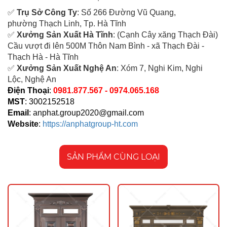
✅
Tr
ụ Sở Công Ty
: Số 266 Đường Vũ Quang,
ph
ường Thạch Linh,
Tp. Hà Tĩnh
✅
Xưởng Sản Xuất Hà Tĩnh
: (Cạnh Cây xăng Thạch Đài)
Cầu vượt đi lên 500M T
hôn Nam Bình - xã Thạch Đài -
Thạch Hà - Hà Tĩnh
✅
Xưởng Sản Xuất Nghệ An
: Xóm 7, Nghi Kim, Nghi
Lộc, Nghệ An
Điện Thoại
:
0981.877.567 - 0974.065.168
MST
: 3002152518
Email
:
anphat.group2020@gmail.com
Website
:
https://anphatgroup-ht.com
SẢN PHẨM CÙNG LOẠI