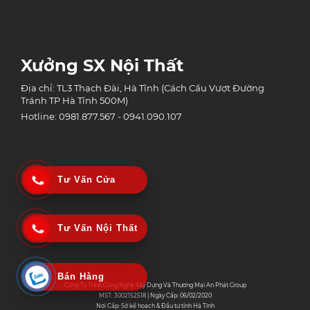
Xưởng SX Nội Thất
Địa chỉ: TL3 Thạch Đài, Hà Tĩnh (Cách Cầu Vượt Đường
Tránh TP Hà Tĩnh 500M)
Hotline: 0981.877.567 - 0941.090.107
Tư Vấn Cửa
Tư Vấn Nội Thất
Bán Hàng
Công Ty Tnhh Công Nghệ Xây Dựng Và Thương Mại An Phát Group
MST: 3002152518 | Ngày Cấp: 06/02/2020
Nơi Cấp: Sở kế hoạch & Đầu tư tỉnh Hà Tĩnh