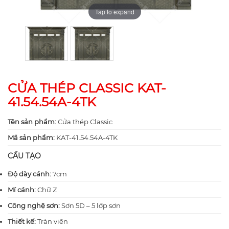
Tap to expand
Tap to expand
CỬA THÉP CLASSIC KAT-
41.54.54A-4TK
Tên sản phẩm:
Cửa thép Classic
Mã sản phẩm:
KAT-41.54.54A-4TK
CẤU TẠO
Độ dày cánh:
7cm
Mí cánh:
Chữ Z
Công nghệ sơn:
Sơn 5D – 5 lớp sơn
Thiết kế:
Tràn viền