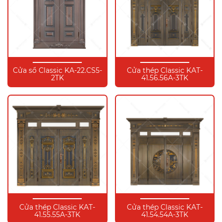
Cửa sổ Classic KA-22.CS5-
Cửa thép Classic KAT-
2TK
41.56.56A-3TK
Cửa thép Classic KAT-
Cửa thép Classic KAT-
41.55.55A-3TK
41.54.54A-3TK