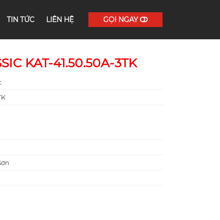
TIN TỨC
LIÊN HỆ
GỌI NGAY
IC KAT-41.50.50A-3TK
c
TK
sơn