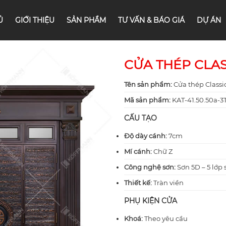
Ủ
GIỚI THIỆU
SẢN PHẨM
TƯ VẤN & BÁO GIÁ
DỰ ÁN
CỬA THÉP CLASS
Tên sản phẩm:
Cửa thép Classi
Mã sản phẩm:
KAT-41.50.50a-3
CẤU TẠO
Độ dày cánh:
7cm
Mí cánh:
Chữ Z
Công nghệ sơn:
Sơn 5D – 5 lớp 
Thiết kế:
Tràn viền
PHỤ KIỆN CỬA
Khoá:
Theo yêu cầu