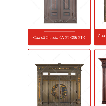
Cửa 
Cửa sổ Classic KA-22.CS5-2TK