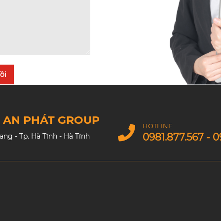
ôi
M AN PHÁT GROUP
HOTLINE
0981.877.567 - 0
g - Tp. Hà Tĩnh - Hà Tĩnh