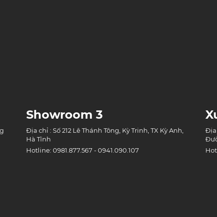
Showroom 3
X
ng
Địa chỉ : Số 212 Lê Thánh Tông, Kỳ Trinh, TX Kỳ Anh,
Địa
Hà Tĩnh
Đườ
Hotline: 0981.877.567 - 0941.090.107
Hot