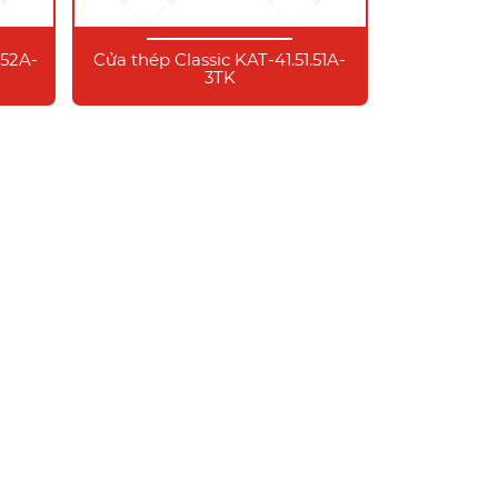
.52A-
Cửa thép Classic KAT-41.51.51A-
3TK