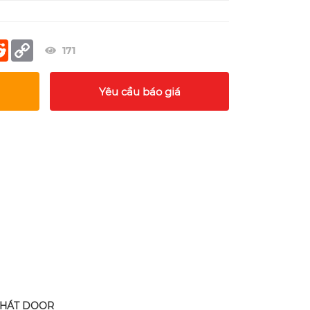
er
terest
Reddit
Copy
171
Link
Yêu cầu báo giá
PHÁT DOOR