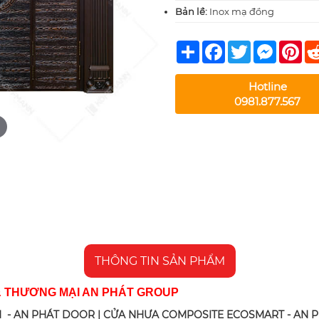
Bản lề:
Inox mạ đồng
Share
Facebook
Twitter
Messeng
Pin
Hotline
0981.877.567
THÔNG TIN SẢN PHẨM
& THƯƠNG MẠI AN PHÁT GROUP
 - AN PHÁT DOOR | CỬA NHỰA COMPOSITE ECOSMART - AN 