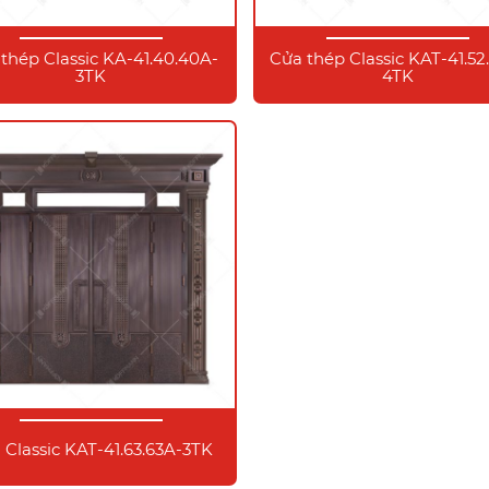
thép Classic KA-41.40.40A-
Cửa thép Classic KAT-41.52
3TK
4TK
 Classic KAT-41.63.63A-3TK