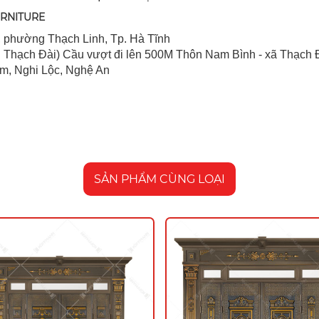
URNITURE
 ph
ường Thạch Linh,
Tp. Hà Tĩnh
 Thạch Đài) Cầu vượt đi lên 500M T
hôn Nam Bình - xã Thạch Đ
im, Nghi Lộc, Nghệ An
SẢN PHẨM CÙNG LOẠI