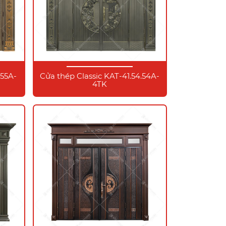
.55A-
Cửa thép Classic KAT-41.54.54A-
4TK