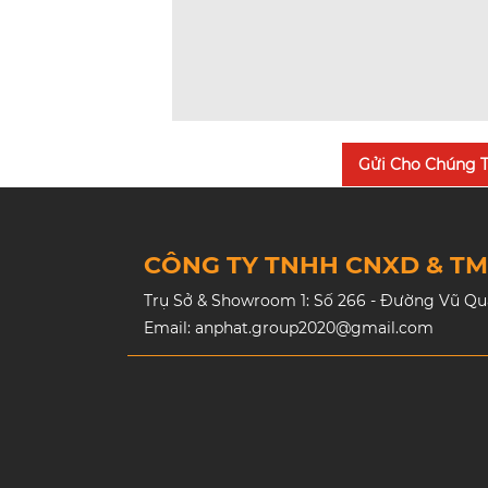
Gửi Cho Chúng T
CÔNG TY TNHH CNXD & T
Trụ Sở & Showroom 1: Số 266 - Đường Vũ Quan
Email: anphat.group2020@gmail.com