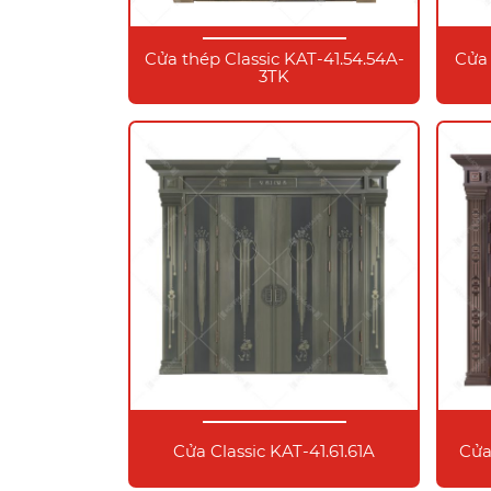
Cửa thép Classic KAT-41.54.54A-
Cửa 
3TK
Cửa Classic KAT-41.61.61A
Cửa