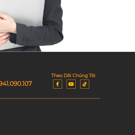
Theo Dõi Chúng Tôi
941.090.107