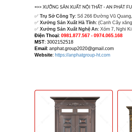
=>> XƯỞNG SẢN XUẤT NỘI THẤT - AN PHÁT F
✅
Tr
ụ Sở Công Ty
: Số 266 Đường Vũ Quang,
✅
Xưởng Sản Xuất Hà Tĩnh
: (Cạnh Cây xăng
✅
Xưởng Sản Xuất Nghệ An
: Xóm 7, Nghi K
Điện Thoại
:
0981.877.567 - 0974.065.168
MST
: 3002152518
Email
:
anphat.group2020@gmail.com
Website
:
https://anphatgroup-ht.com