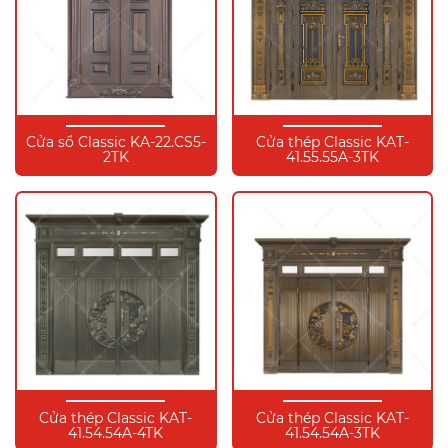
Cửa sổ Classic KA-22.CS5-
Cửa thép Classic KAT-
2TK
41.55.55A-3TK
Cửa thép Classic KAT-
Cửa thép Classic KAT-
41.54.54A-4TK
41.54.54A-3TK