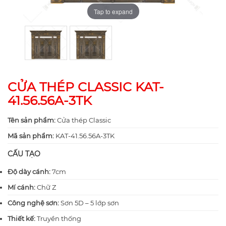
Tap to expand
Tap to expand
CỬA THÉP CLASSIC KAT-
41.56.56A-3TK
Tên sản phẩm:
Cửa thép Classic
Mã sản phẩm:
KAT-41.56.56A-3TK
CẤU TẠO
Độ dày cánh:
7cm
Mí cánh:
Chữ Z
Công nghệ sơn:
Sơn 5D – 5 lớp sơn
Thiết kế:
Truyền thống