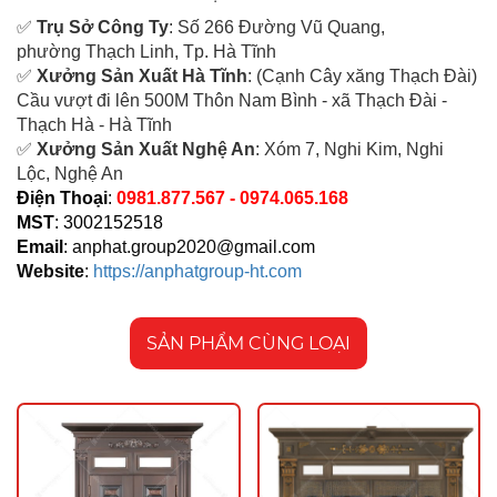
✅
Tr
ụ Sở Công Ty
: Số 266 Đường Vũ Quang,
ph
ường Thạch Linh,
Tp. Hà Tĩnh
✅
Xưởng Sản Xuất Hà Tĩnh
: (Cạnh Cây xăng Thạch Đài)
Cầu vượt đi lên 500M T
hôn Nam Bình - xã Thạch Đài -
Thạch Hà - Hà Tĩnh
✅
Xưởng Sản Xuất Nghệ An
: Xóm 7, Nghi Kim, Nghi
Lộc, Nghệ An
Điện Thoại
:
0981.877.567 - 0974.065.168
MST
: 3002152518
Email
:
anphat.group2020@gmail.com
Website
:
https://anphatgroup-ht.com
SẢN PHẨM CÙNG LOẠI