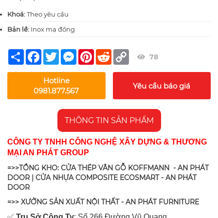
Khoá:
Theo yêu cầu
Bản lề:
Inox mạ đồng
Share
Facebook
Twitter
Messenger
Pinterest
Reddit
Copy
78
Link
Hotline
Yêu cầu báo giá
0981.877.567
THÔNG TIN SẢN PHẨM
CÔNG TY TNHH CÔNG NGHỆ XÂY DỰNG & THƯƠNG
MẠI AN PHÁT GROUP
=>>TỔNG KHO: CỬA THÉP VÂN GỖ KOFFMANN - AN PHÁT
DOOR | CỬA NHỰA COMPOSITE ECOSMART - AN PHÁT
DOOR
=>> XƯỞNG SẢN XUẤT NỘI THẤT - AN PHÁT FURNITURE
✅
Tr
ụ Sở Công Ty
: Số 266 Đường Vũ Quang,