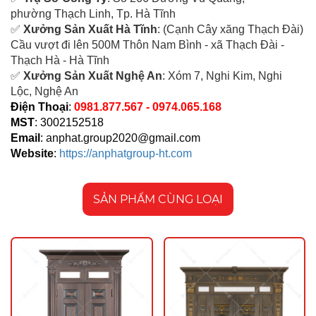
ph
ường Thạch Linh,
Tp. Hà Tĩnh
✅
Xưởng Sản Xuất Hà Tĩnh
: (Cạnh Cây xăng Thạch Đài)
Cầu vượt đi lên 500M T
hôn Nam Bình - xã Thạch Đài -
Thạch Hà - Hà Tĩnh
✅
Xưởng Sản Xuất Nghệ An
: Xóm 7, Nghi Kim, Nghi
Lộc, Nghệ An
Điện Thoại
:
0981.877.567 - 0974.065.168
MST
: 3002152518
Email
:
anphat.group2020@gmail.com
Website
:
https://anphatgroup-ht.com
SẢN PHẨM CÙNG LOẠI