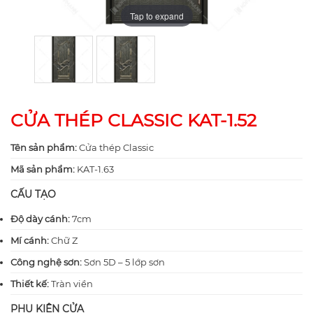
Tap to expand
Tap to expand
CỬA THÉP CLASSIC KAT-1.52
Tên sản phẩm:
Cửa thép Classic
Mã sản phẩm:
KAT-1.63
CẤU TẠO
Độ dày cánh:
7cm
Mí cánh:
Chữ Z
Công nghệ sơn:
Sơn 5D – 5 lớp sơn
Thiết kế:
Tràn viền
PHỤ KIỆN CỬA