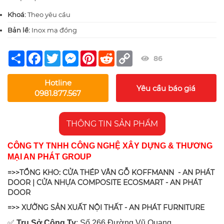
Khoá:
Theo yêu cầu
Bản lề:
Inox mạ đồng
Share
Facebook
Twitter
Messenger
Pinterest
Reddit
Copy
86
Link
Hotline
Yêu cầu báo giá
0981.877.567
THÔNG TIN SẢN PHẨM
CÔNG TY TNHH CÔNG NGHỆ XÂY DỰNG & THƯƠNG
MẠI AN PHÁT GROUP
=>>TỔNG KHO: CỬA THÉP VÂN GỖ KOFFMANN - AN PHÁT
DOOR | CỬA NHỰA COMPOSITE ECOSMART - AN PHÁT
DOOR
=>> XƯỞNG SẢN XUẤT NỘI THẤT - AN PHÁT FURNITURE
✅
Tr
ụ Sở Công Ty
: Số 266 Đường Vũ Quang,