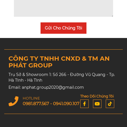
Gửi Cho Chúng Tôi
CÔNG TY TNHH CNXD & TM AN
PHÁT GROUP
Trụ Sở & Showroom 1: Số 266 - Đường Vũ Quang - Tp.
Hà Tĩnh - Hà Tĩnh
Email: anphat.group2020@gmail.com
Theo Dõi Chúng Tôi
HOTLINE
0981.877.567 - 0941.090.107