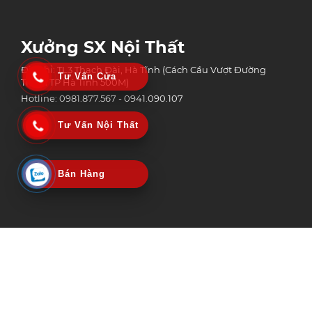
Xưởng SX Nội Thất
Địa chỉ: TL3 Thạch Đài, Hà Tĩnh (Cách Cầu Vượt Đường
Tư Vấn Cửa
Tránh TP Hà Tĩnh 500M)
Hotline: 0981.877.567 - 0941.090.107
Tư Vấn Nội Thất
Bán Hàng
Công Ty Tnhh Công Nghệ Xây Dựng Và Thương Mại An Phát Group
MST: 3002152518 | Ngày Cấp: 06/02/2020
Nơi Cấp: Sở kế hoạch & Đầu tư tỉnh Hà Tĩnh
© Copyright 2025 Bản quyền nội dung thuộc An Phát Group | Design by
Vietstar Media