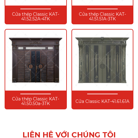
Cửa thép Classic KAT-
Cửa thép Classic KAT-
41.52.52A-4TK
41.51.51A-3TK
Cửa thép Classic KAT-
Cửa Classic KAT-41.61.61A
41.50.50a-3TK
LIÊN HỆ VỚI CHÚNG TÔI