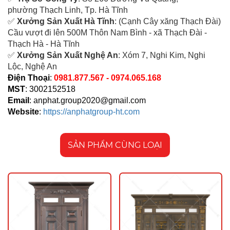
ph
ường Thạch Linh,
Tp. Hà Tĩnh
✅
Xưởng Sản Xuất Hà Tĩnh
: (Cạnh Cây xăng Thạch Đài)
Cầu vượt đi lên 500M T
hôn Nam Bình - xã Thạch Đài -
Thạch Hà - Hà Tĩnh
✅
Xưởng Sản Xuất Nghệ An
: Xóm 7, Nghi Kim, Nghi
Lộc, Nghệ An
Điện Thoại
:
0981.877.567 - 0974.065.168
MST
: 3002152518
Email
:
anphat.group2020@gmail.com
Website
:
https://anphatgroup-ht.com
SẢN PHẨM CÙNG LOẠI