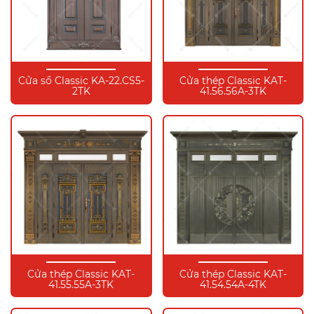
Cửa sổ Classic KA-22.CS5-
Cửa thép Classic KAT-
2TK
41.56.56A-3TK
Cửa thép Classic KAT-
Cửa thép Classic KAT-
41.55.55A-3TK
41.54.54A-4TK