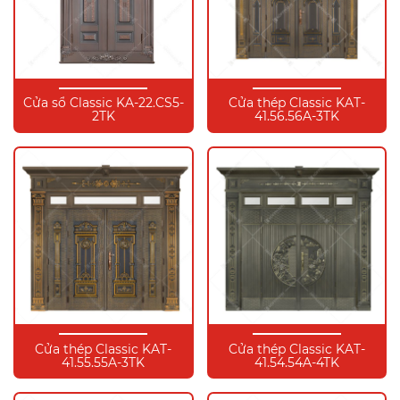
Cửa sổ Classic KA-22.CS5-
Cửa thép Classic KAT-
2TK
41.56.56A-3TK
Cửa thép Classic KAT-
Cửa thép Classic KAT-
41.55.55A-3TK
41.54.54A-4TK