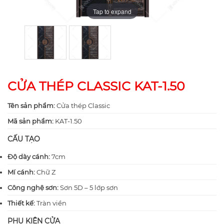
Tap to expand
Tap to expand
CỬA THÉP CLASSIC KAT-1.50
Tên sản phẩm:
Cửa thép Classic
Mã sản phẩm:
KAT-1.50
CẤU TẠO
Độ dày cánh:
7cm
Mí cánh:
Chữ Z
Công nghệ sơn:
Sơn 5D – 5 lớp sơn
Thiết kế:
Tràn viền
PHỤ KIỆN CỬA