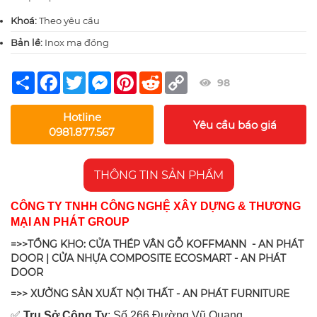
Khoá:
Theo yêu cầu
Bản lề:
Inox mạ đồng
Share
Facebook
Twitter
Messenger
Pinterest
Reddit
Copy
98
Link
Hotline
Yêu cầu báo giá
0981.877.567
THÔNG TIN SẢN PHẨM
CÔNG TY TNHH CÔNG NGHỆ XÂY DỰNG & THƯƠNG
MẠI AN PHÁT GROUP
=>>TỔNG KHO: CỬA THÉP VÂN GỖ KOFFMANN - AN PHÁT
DOOR | CỬA NHỰA COMPOSITE ECOSMART - AN PHÁT
DOOR
=>> XƯỞNG SẢN XUẤT NỘI THẤT - AN PHÁT FURNITURE
✅
Tr
ụ Sở Công Ty
: Số 266 Đường Vũ Quang,