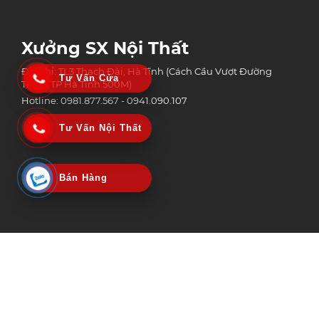
Xưởng SX Nội Thất
Địa chỉ: TL3 Thạch Đài, Hà Tĩnh (Cách Cầu Vượt Đường
Tư Vấn Cửa
Tránh TP Hà Tĩnh 500M)
Hotline: 0981.877.567 - 0941.090.107
Tư Vấn Nội Thất
Bán Hàng
Công Ty Tnhh Công Nghệ Xây Dựng Và Thương Mại An Phát Group
MST: 3002152518 | Ngày Cấp: 06/02/2020
Nơi Cấp: Sở kế hoạch & Đầu tư tỉnh Hà Tĩnh
© Copyright 2025 Bản quyền nội dung thuộc An Phát Group | Design by
Vietstar Media