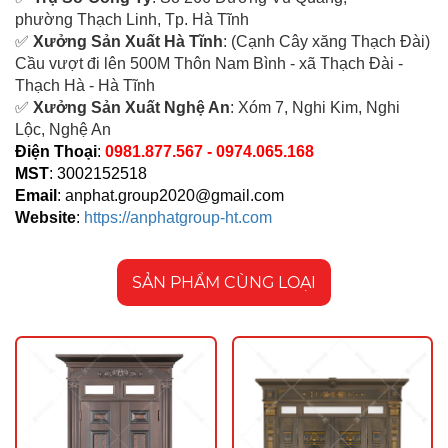
ph
ường Thạch Linh,
Tp. Hà Tĩnh
✅
Xưởng Sản Xuất Hà Tĩnh
: (Cạnh Cây xăng Thạch Đài)
Cầu vượt đi lên 500M T
hôn Nam Bình - xã Thạch Đài -
Thạch Hà - Hà Tĩnh
✅
Xưởng Sản Xuất Nghệ An
: Xóm 7, Nghi Kim, Nghi
Lộc, Nghệ An
Điện Thoại
:
0981.877.567 - 0974.065.168
MST
: 3002152518
Email
:
anphat.group2020@gmail.com
Website
:
https://anphatgroup-ht.com
SẢN PHẨM CÙNG LOẠI