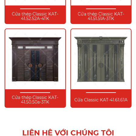
Cửa thép Classic KAT-
Cửa thép Classic KAT-
41.52.52A-4TK
41.51.51A-3TK
Cửa thép Classic KAT-
Cửa Classic KAT-41.61.61A
41.50.50a-3TK
LIÊN HỆ VỚI CHÚNG TÔI