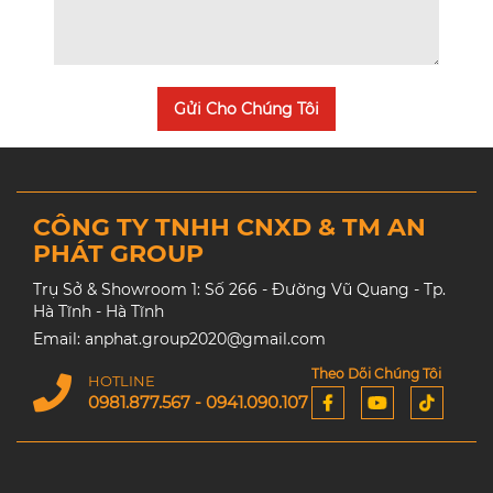
Gửi Cho Chúng Tôi
CÔNG TY TNHH CNXD & TM AN
PHÁT GROUP
Trụ Sở & Showroom 1: Số 266 - Đường Vũ Quang - Tp.
Hà Tĩnh - Hà Tĩnh
Email: anphat.group2020@gmail.com
Theo Dõi Chúng Tôi
HOTLINE
0981.877.567 - 0941.090.107