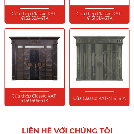
Cửa thép Classic KAT-
Cửa thép Classic KAT-
41.52.52A-4TK
41.51.51A-3TK
Cửa thép Classic KAT-
Cửa Classic KAT-41.61.61A
41.50.50a-3TK
LIÊN HỆ VỚI CHÚNG TÔI