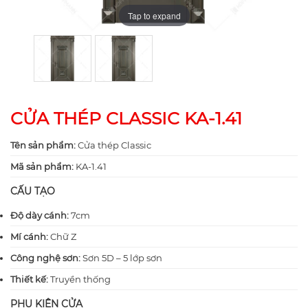
Tap to expand
Tap to expand
CỬA THÉP CLASSIC KA-1.41
Tên sản phẩm:
Cửa thép Classic
Mã sản phẩm:
KA-1.41
CẤU TẠO
Độ dày cánh:
7cm
Mí cánh:
Chữ Z
Công nghệ sơn:
Sơn 5D – 5 lớp sơn
Thiết kế:
Truyền thống
PHỤ KIỆN CỬA