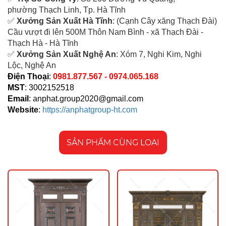
ph
ường Thạch Linh,
Tp. Hà Tĩnh
✅
Xưởng Sản Xuất Hà Tĩnh
: (Cạnh Cây xăng Thạch Đài)
Cầu vượt đi lên 500M T
hôn Nam Bình - xã Thạch Đài -
Thạch Hà - Hà Tĩnh
✅
Xưởng Sản Xuất Nghệ An
: Xóm 7, Nghi Kim, Nghi
Lộc, Nghệ An
Điện Thoại
:
0981.877.567 - 0974.065.168
MST
: 3002152518
Email
:
anphat.group2020@gmail.com
Website
:
https://anphatgroup-ht.com
SẢN PHẨM CÙNG LOẠI