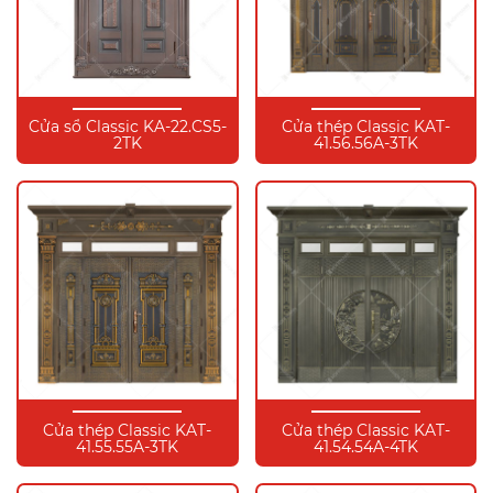
Cửa sổ Classic KA-22.CS5-
Cửa thép Classic KAT-
2TK
41.56.56A-3TK
Cửa thép Classic KAT-
Cửa thép Classic KAT-
41.55.55A-3TK
41.54.54A-4TK