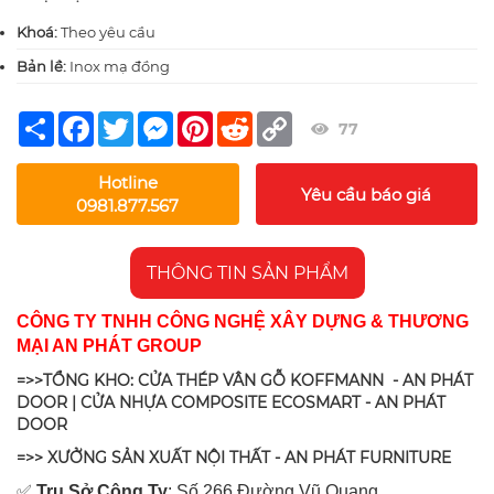
Khoá:
Theo yêu cầu
Bản lề:
Inox mạ đồng
Share
Facebook
Twitter
Messenger
Pinterest
Reddit
Copy
77
Link
Hotline
Yêu cầu báo giá
0981.877.567
THÔNG TIN SẢN PHẨM
CÔNG TY TNHH CÔNG NGHỆ XÂY DỰNG & THƯƠNG
MẠI AN PHÁT GROUP
=>>TỔNG KHO: CỬA THÉP VÂN GỖ KOFFMANN - AN PHÁT
DOOR | CỬA NHỰA COMPOSITE ECOSMART - AN PHÁT
DOOR
=>> XƯỞNG SẢN XUẤT NỘI THẤT - AN PHÁT FURNITURE
✅
Tr
ụ Sở Công Ty
: Số 266 Đường Vũ Quang,