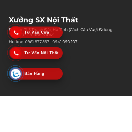
Xưởng SX Nội Thất
Địa chỉ: TL3 Thạch Đài, Hà Tĩnh (Cách Cầu Vượt Đường
Tư Vấn Cửa
Tránh TP Hà Tĩnh 500M)
Hotline: 0981.877.567 - 0941.090.107
Tư Vấn Nội Thất
Bán Hàng
Công Ty Tnhh Công Nghệ Xây Dựng Và Thương Mại An Phát Group
MST: 3002152518 | Ngày Cấp: 06/02/2020
Nơi Cấp: Sở kế hoạch & Đầu tư tỉnh Hà Tĩnh
© Copyright 2025 Bản quyền nội dung thuộc An Phát Group | Design by
Vietstar Media