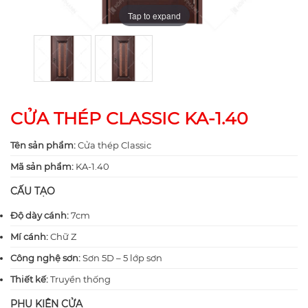
Tap to expand
Tap to expand
CỬA THÉP CLASSIC KA-1.40
Tên sản phẩm:
Cửa thép Classic
Mã sản phẩm:
KA-1.40
CẤU TẠO
Độ dày cánh:
7cm
Mí cánh:
Chữ Z
Công nghệ sơn:
Sơn 5D – 5 lớp sơn
Thiết kế:
Truyền thống
PHỤ KIỆN CỬA