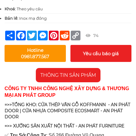
Khoá:
Theo yêu cầu
Bản lề:
Inox mạ đồng
Share
Facebook
Twitter
Messenger
Pinterest
Reddit
Copy
74
Link
Hotline
Yêu cầu báo giá
0981.877.567
THÔNG TIN SẢN PHẨM
CÔNG TY TNHH CÔNG NGHỆ XÂY DỰNG & THƯƠNG
MẠI AN PHÁT GROUP
=>>TỔNG KHO: CỬA THÉP VÂN GỖ KOFFMANN - AN PHÁT
DOOR | CỬA NHỰA COMPOSITE ECOSMART - AN PHÁT
DOOR
=>> XƯỞNG SẢN XUẤT NỘI THẤT - AN PHÁT FURNITURE
✅
Tr
ụ Sở Công Ty
: Số 266 Đường Vũ Quang,