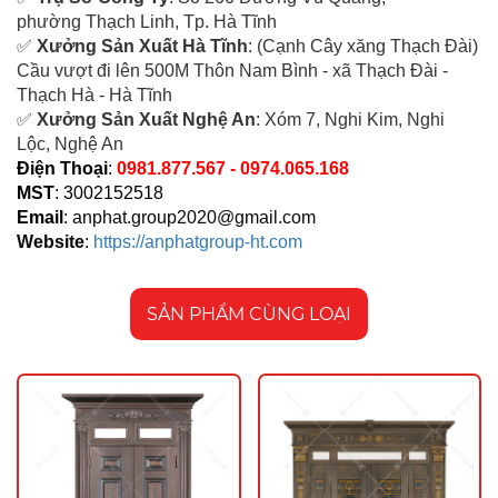
ph
ường Thạch Linh,
Tp. Hà Tĩnh
✅
Xưởng Sản Xuất Hà Tĩnh
: (Cạnh Cây xăng Thạch Đài)
Cầu vượt đi lên 500M T
hôn Nam Bình - xã Thạch Đài -
Thạch Hà - Hà Tĩnh
✅
Xưởng Sản Xuất Nghệ An
: Xóm 7, Nghi Kim, Nghi
Lộc, Nghệ An
Điện Thoại
:
0981.877.567 - 0974.065.168
MST
: 3002152518
Email
:
anphat.group2020@gmail.com
Website
:
https://anphatgroup-ht.com
SẢN PHẨM CÙNG LOẠI