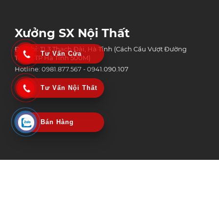
Xưởng SX Nội Thất
Địa chỉ: TL3 Thạch Đài, Hà Tĩnh (Cách Cầu Vượt Đường
Tư Vấn Cửa
Tránh TP Hà Tĩnh 500M)
Hotline: 0981.877.567 - 0941.090.107
Tư Vấn Nội Thất
Bán Hàng
Công Ty Tnhh Công Nghệ Xây Dựng Và Thương Mại An Phát Group
MST: 3002152518 | Ngày Cấp: 06/02/2020
Nơi Cấp: Sở kế hoạch & Đầu tư tỉnh Hà Tĩnh
© Copyright 2025 Bản quyền nội dung thuộc An Phát Group | Design by
Vietstar Media