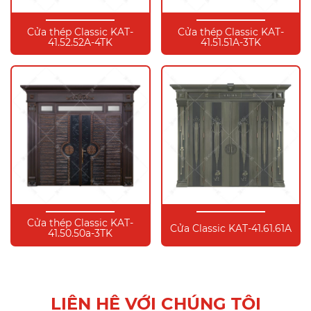
Cửa thép Classic KAT-
Cửa thép Classic KAT-
41.52.52A-4TK
41.51.51A-3TK
Cửa thép Classic KAT-
Cửa Classic KAT-41.61.61A
41.50.50a-3TK
LIÊN HỆ VỚI CHÚNG TÔI