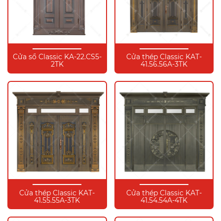
Cửa sổ Classic KA-22.CS5-
Cửa thép Classic KAT-
2TK
41.56.56A-3TK
Cửa thép Classic KAT-
Cửa thép Classic KAT-
41.55.55A-3TK
41.54.54A-4TK