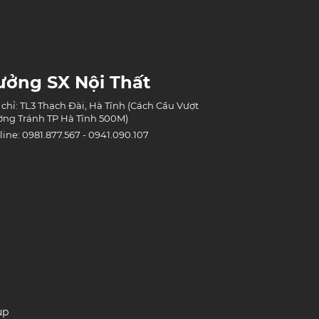
ưởng SX Nội Thất
 chỉ: TL3 Thạch Đài, Hà Tĩnh (Cách Cầu Vượt
ng Tránh TP Hà Tĩnh 500M)
line: 0981.877.567 - 0941.090.107
up