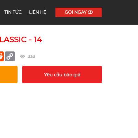
TIN TỨC
LIÊN HỆ
GỌI NGAY
ASSIC - 14
er
terest
Reddit
Copy
333
Link
Yêu cầu báo giá