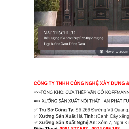
Hover to zoom
CÔNG TY TNHH CÔNG NGHỆ XÂY DỰNG 
=>>TỔNG KHO: CỬA THÉP VÂN GỖ KOFFMANN
=>> XƯỞNG SẢN XUẤT NỘI THẤT - AN PHÁT F
✅
Tr
ụ Sở Công Ty
: Số 266 Đường Vũ Quang,
✅
Xưởng Sản Xuất Hà Tĩnh
: (Cạnh Cây xăng
✅
Xưởng Sản Xuất Nghệ An
: Xóm 7, Nghi K
Điện Thoại
:
0981.877.567 - 0974.065.168