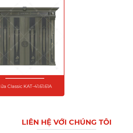
ửa Classic KAT-41.61.61A
LIÊN HỆ VỚI CHÚNG TÔI