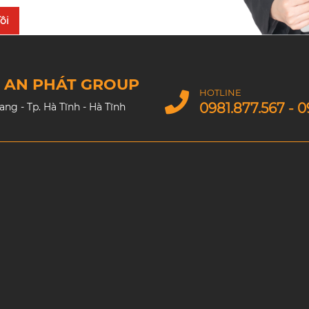
ôi
M AN PHÁT GROUP
HOTLINE
0981.877.567 - 0
g - Tp. Hà Tĩnh - Hà Tĩnh