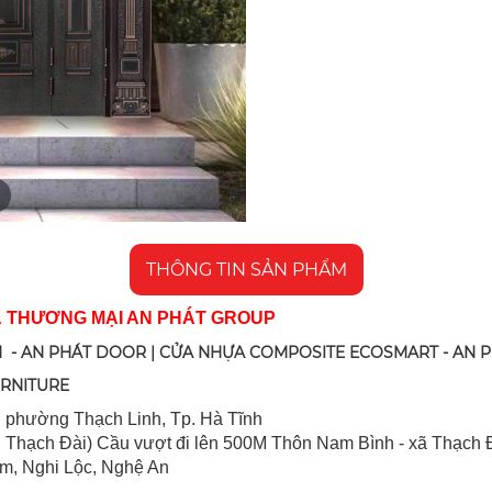
THÔNG TIN SẢN PHẨM
& THƯƠNG MẠI AN PHÁT GROUP
 - AN PHÁT DOOR | CỬA NHỰA COMPOSITE ECOSMART - AN 
URNITURE
 ph
ường Thạch Linh,
Tp. Hà Tĩnh
 Thạch Đài) Cầu vượt đi lên 500M T
hôn Nam Bình - xã Thạch Đ
im, Nghi Lộc, Nghệ An