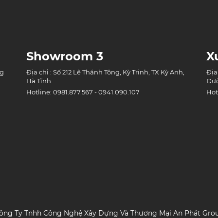
Showroom 3
X
ng
Địa chỉ : Số 212 Lê Thánh Tông, Kỳ Trinh, TX Kỳ Anh,
Địa
Hà Tĩnh
Đườ
Hotline: 0981.877.567 - 0941.090.107
Hot
ông Ty Tnhh Công Nghệ Xây Dựng Và Thương Mại An Phát Gro