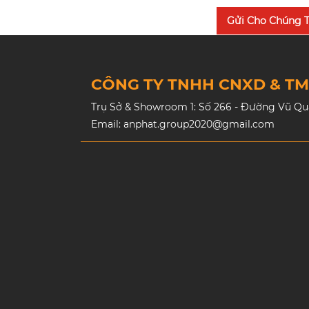
Gửi Cho Chúng T
CÔNG TY TNHH CNXD & T
Trụ Sở & Showroom 1: Số 266 - Đường Vũ Quan
Email: anphat.group2020@gmail.com