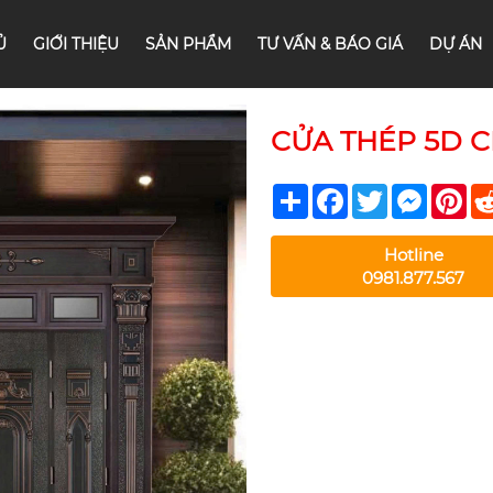
Ủ
GIỚI THIỆU
SẢN PHẨM
TƯ VẤN & BÁO GIÁ
DỰ ÁN
CỬA THÉP 5D CL
Share
Facebook
Twitter
Messeng
Pin
Hotline
0981.877.567