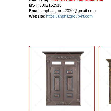
MST
: 3002152518
Email
:
anphat.group2020@gmail.com
Website
:
https://anphatgroup-ht.com