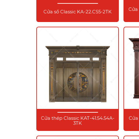
Cửa 
Cửa sổ Classic KA-22.CS5-2TK
Cửa thép Classic KAT-41.54.54A-
Cửa 
3TK