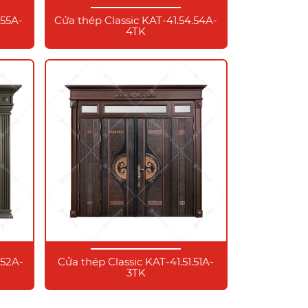
.55A-
Cửa thép Classic KAT-41.54.54A-
4TK
.52A-
Cửa thép Classic KAT-41.51.51A-
3TK