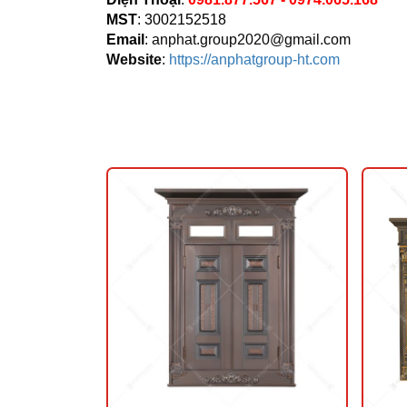
MST
: 3002152518
Email
:
anphat.group2020@gmail.com
Website
:
https://anphatgroup-ht.com