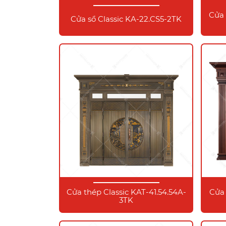
Cửa 
Cửa sổ Classic KA-22.CS5-2TK
Cửa thép Classic KAT-41.54.54A-
Cửa 
3TK