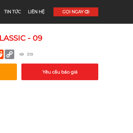
TIN TỨC
LIÊN HỆ
GỌI NGAY
ASSIC - 09
er
terest
Reddit
Copy
319
Link
Yêu cầu báo giá