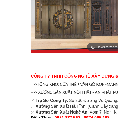
Hover to zoom
CÔNG TY TNHH CÔNG NGHỆ XÂY DỰNG 
=>>TỔNG KHO: CỬA THÉP VÂN GỖ KOFFMANN
=>> XƯỞNG SẢN XUẤT NỘI THẤT - AN PHÁT F
✅
Tr
ụ Sở Công Ty
: Số 266 Đường Vũ Quang,
✅
Xưởng Sản Xuất Hà Tĩnh
: (Cạnh Cây xăng
✅
Xưởng Sản Xuất Nghệ An
: Xóm 7, Nghi K
Điện Thoại
:
0981.877.567 - 0974.065.168