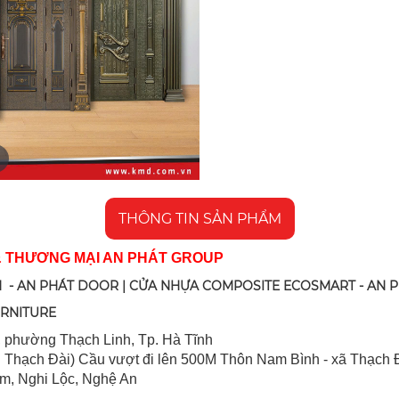
THÔNG TIN SẢN PHẨM
& THƯƠNG MẠI AN PHÁT GROUP
 - AN PHÁT DOOR | CỬA NHỰA COMPOSITE ECOSMART - AN 
URNITURE
 ph
ường Thạch Linh,
Tp. Hà Tĩnh
 Thạch Đài) Cầu vượt đi lên 500M T
hôn Nam Bình - xã Thạch Đ
im, Nghi Lộc, Nghệ An