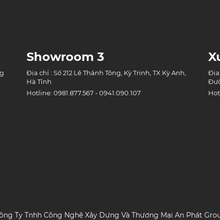
Showroom 3
X
ng
Địa chỉ : Số 212 Lê Thánh Tông, Kỳ Trinh, TX Kỳ Anh,
Địa
Hà Tĩnh
Đườ
Hotline: 0981.877.567 - 0941.090.107
Hot
ông Ty Tnhh Công Nghệ Xây Dựng Và Thương Mại An Phát Gro