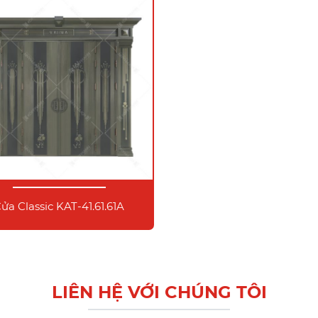
ửa Classic KAT-41.61.61A
LIÊN HỆ VỚI CHÚNG TÔI