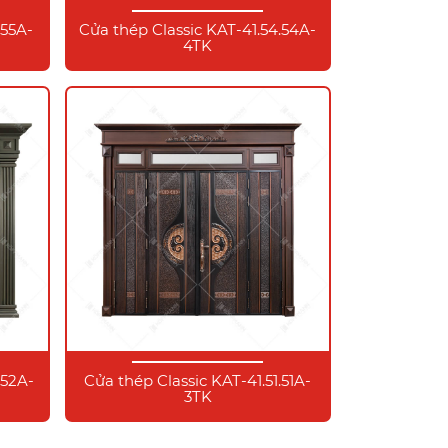
.55A-
Cửa thép Classic KAT-41.54.54A-
4TK
.52A-
Cửa thép Classic KAT-41.51.51A-
3TK