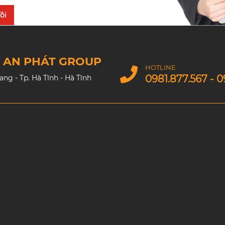
ôi
M AN PHÁT GROUP
HOTLINE
0981.877.567 - 0
g - Tp. Hà Tĩnh - Hà Tĩnh