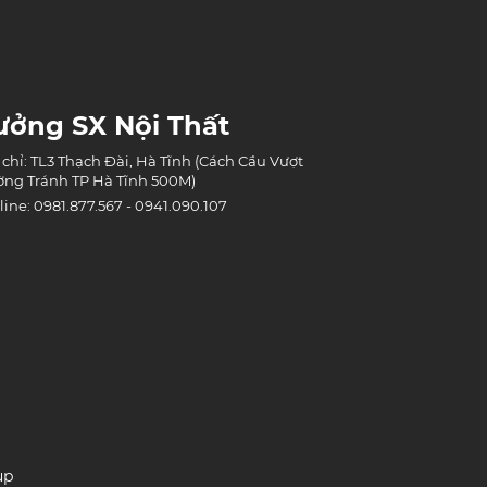
ưởng SX Nội Thất
 chỉ: TL3 Thạch Đài, Hà Tĩnh (Cách Cầu Vượt
ng Tránh TP Hà Tĩnh 500M)
line: 0981.877.567 - 0941.090.107
up