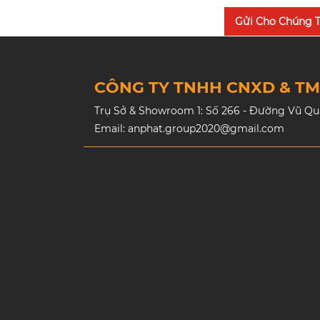
Gửi Cho Chúng T
CÔNG TY TNHH CNXD & T
Trụ Sở & Showroom 1: Số 266 - Đường Vũ Quan
Email: anphat.group2020@gmail.com