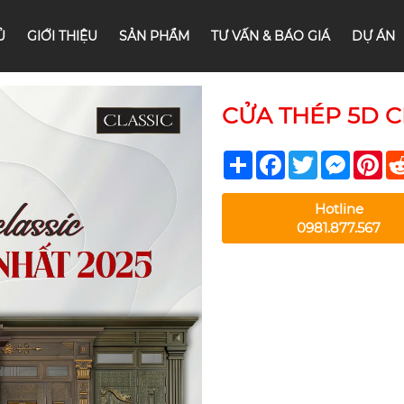
Ủ
GIỚI THIỆU
SẢN PHẨM
TƯ VẤN & BÁO GIÁ
DỰ ÁN
CỬA THÉP 5D CL
Share
Facebook
Twitter
Messeng
Pin
Hotline
0981.877.567