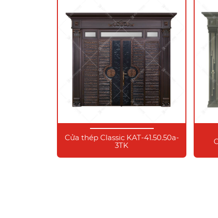
Cửa thép Classic KAT-41.50.50a-
C
3TK