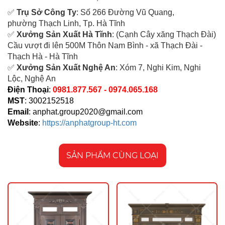
✅
Tr
ụ Sở Công Ty
: Số 266 Đường Vũ Quang,
ph
ường Thạch Linh,
Tp. Hà Tĩnh
✅
Xưởng Sản Xuất Hà Tĩnh
: (Cạnh Cây xăng Thạch Đài)
Cầu vượt đi lên 500M T
hôn Nam Bình - xã Thạch Đài -
Thạch Hà - Hà Tĩnh
✅
Xưởng Sản Xuất Nghệ An
: Xóm 7, Nghi Kim, Nghi
Lộc, Nghệ An
Điện Thoại
:
0981.877.567 - 0974.065.168
MST
: 3002152518
Email
:
anphat.group2020@gmail.com
Website
:
https://anphatgroup-ht.com
SẢN PHẨM CÙNG LOẠI