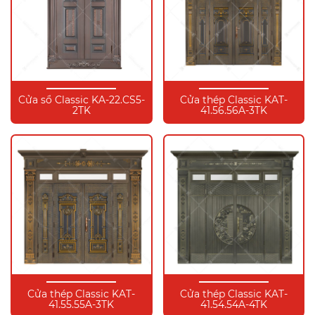
Cửa sổ Classic KA-22.CS5-
Cửa thép Classic KAT-
2TK
41.56.56A-3TK
Cửa thép Classic KAT-
Cửa thép Classic KAT-
41.55.55A-3TK
41.54.54A-4TK