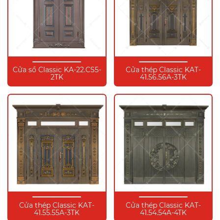
Cửa sổ Classic KA-22.CS5-
Cửa thép Classic KAT-
2TK
41.56.56A-3TK
Cửa thép Classic KAT-
Cửa thép Classic KAT-
41.55.55A-3TK
41.54.54A-4TK