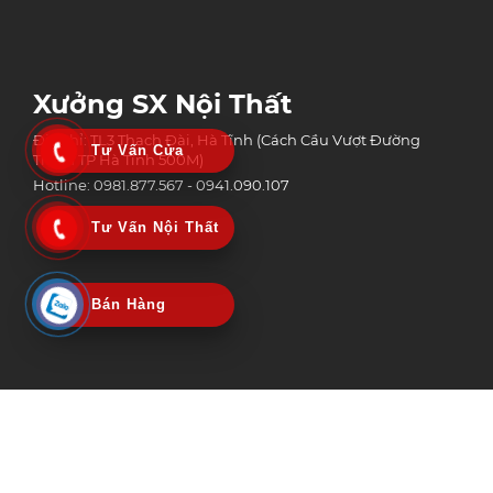
Xưởng SX Nội Thất
Địa chỉ: TL3 Thạch Đài, Hà Tĩnh (Cách Cầu Vượt Đường
Tư Vấn Cửa
Tránh TP Hà Tĩnh 500M)
Hotline: 0981.877.567 - 0941.090.107
Tư Vấn Nội Thất
Bán Hàng
Công Ty Tnhh Công Nghệ Xây Dựng Và Thương Mại An Phát Group
MST: 3002152518 | Ngày Cấp: 06/02/2020
Nơi Cấp: Sở kế hoạch & Đầu tư tỉnh Hà Tĩnh