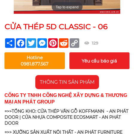
Tap to expand
CỬA THÉP 5D CLASSIC - 06
Share
Facebook
Twitter
Messenger
Pinterest
Reddit
Copy
129
Link
Hotline
Yêu cầu báo giá
0981.877.567
THÔNG TIN SẢN PHẨM
CÔNG TY TNHH CÔNG NGHỆ XÂY DỰNG & THƯƠNG
MẠI AN PHÁT GROUP
=>>TỔNG KHO: CỬA THÉP VÂN GỖ KOFFMANN - AN PHÁT
DOOR | CỬA NHỰA COMPOSITE ECOSMART - AN PHÁT
DOOR
=>> XƯỞNG SẢN XUẤT NỘI THẤT - AN PHÁT FURNITURE