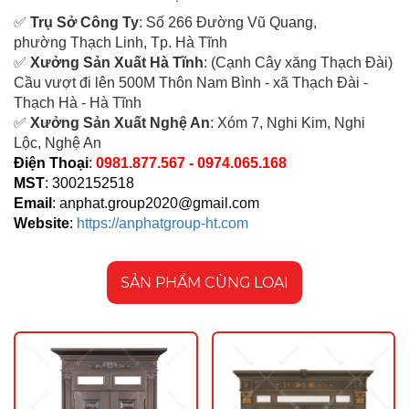
✅
Tr
ụ Sở Công Ty
: Số 266 Đường Vũ Quang,
ph
ường Thạch Linh,
Tp. Hà Tĩnh
✅
Xưởng Sản Xuất Hà Tĩnh
: (Cạnh Cây xăng Thạch Đài)
Cầu vượt đi lên 500M T
hôn Nam Bình - xã Thạch Đài -
Thạch Hà - Hà Tĩnh
✅
Xưởng Sản Xuất Nghệ An
: Xóm 7, Nghi Kim, Nghi
Lộc, Nghệ An
Điện Thoại
:
0981.877.567 - 0974.065.168
MST
: 3002152518
Email
:
anphat.group2020@gmail.com
Website
:
https://anphatgroup-ht.com
SẢN PHẨM CÙNG LOẠI