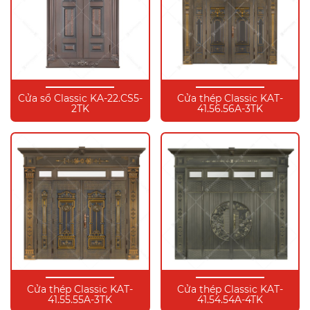
Cửa sổ Classic KA-22.CS5-
Cửa thép Classic KAT-
2TK
41.56.56A-3TK
Cửa thép Classic KAT-
Cửa thép Classic KAT-
41.55.55A-3TK
41.54.54A-4TK