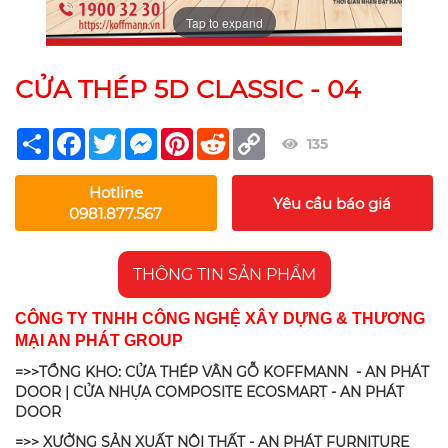
Tap to expand
CỬA THÉP 5D CLASSIC - 04
Share
Facebook
Twitter
Messenger
Pinterest
Reddit
Copy
135
Link
Hotline
Yêu cầu báo giá
0981.877.567
THÔNG TIN SẢN PHẨM
CÔNG TY TNHH CÔNG NGHỆ XÂY DỰNG & THƯƠNG
MẠI AN PHÁT GROUP
=>>TỔNG KHO: CỬA THÉP VÂN GỖ KOFFMANN - AN PHÁT
DOOR | CỬA NHỰA COMPOSITE ECOSMART - AN PHÁT
DOOR
=>> XƯỞNG SẢN XUẤT NỘI THẤT - AN PHÁT FURNITURE