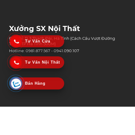
Xưởng SX Nội Thất
Địa chỉ: TL3 Thạch Đài, Hà Tĩnh (Cách Cầu Vượt Đường
Tư Vấn Cửa
Tránh TP Hà Tĩnh 500M)
Hotline: 0981.877.567 - 0941.090.107
Tư Vấn Nội Thất
Bán Hàng
Công Ty Tnhh Công Nghệ Xây Dựng Và Thương Mại An Phát Group
MST: 3002152518 | Ngày Cấp: 06/02/2020
Nơi Cấp: Sở kế hoạch & Đầu tư tỉnh Hà Tĩnh