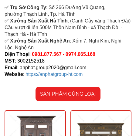
✅
Tr
ụ Sở Công Ty
: Số 266 Đường Vũ Quang,
ph
ường Thạch Linh,
Tp. Hà Tĩnh
✅
Xưởng Sản Xuất Hà Tĩnh
: (Cạnh Cây xăng Thạch Đài)
Cầu vượt đi lên 500M T
hôn Nam Bình - xã Thạch Đài -
Thạch Hà - Hà Tĩnh
✅
Xưởng Sản Xuất Nghệ An
: Xóm 7, Nghi Kim, Nghi
Lộc, Nghệ An
Điện Thoại
:
0981.877.567 - 0974.065.168
MST
: 3002152518
Email
:
anphat.group2020@gmail.com
Website
:
https://anphatgroup-ht.com
SẢN PHẨM CÙNG LOẠI