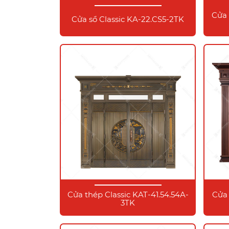
Cửa 
Cửa sổ Classic KA-22.CS5-2TK
Cửa thép Classic KAT-41.54.54A-
Cửa 
3TK