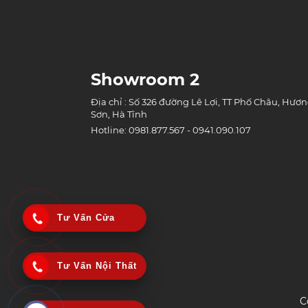
Showroom 2
Địa chỉ : Số 326 đường Lê Lợi, TT Phố Châu, Hươ
Sơn, Hà Tĩnh
Hotline: 0981.877.567 - 0941.090.107
Tư Vấn Cửa
Tư Vấn Nội Thất
C