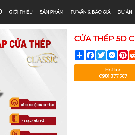
Ủ
GIỚI THIỆU
SẢN PHẨM
TƯ VẤN & BÁO GIÁ
DỰ ÁN
CỬA THÉP 5D CL
Share
Facebook
Twitter
Messeng
Pin
Hotline
0981.877.567