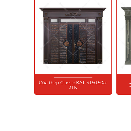
Cửa thép Classic KAT-41.50.50a-
C
3TK