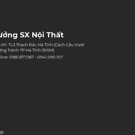
ưởng SX Nội Thất
 chỉ: TL3 Thạch Đài, Hà Tĩnh (Cách Cầu Vượt
ng Tránh TP Hà Tĩnh 500M)
line: 0981.877.567 - 0941.090.107
up