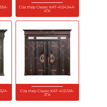
.55A-
Cửa thép Classic KAT-41.54.54A-
4TK
.52A-
Cửa thép Classic KAT-41.51.51A-
3TK