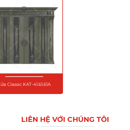
ửa Classic KAT-41.61.61A
LIÊN HỆ VỚI CHÚNG TÔI