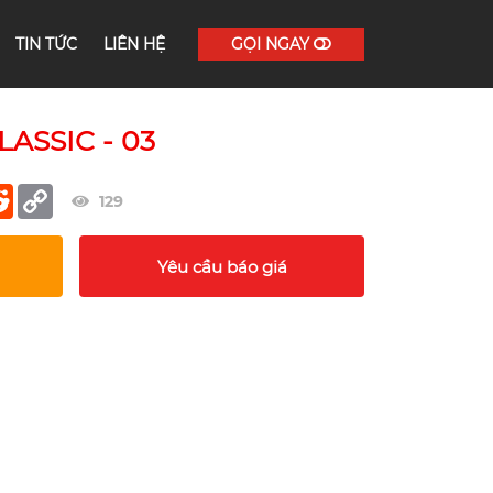
TIN TỨC
LIÊN HỆ
GỌI NGAY
ASSIC - 03
er
terest
Reddit
Copy
129
Link
Yêu cầu báo giá