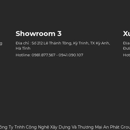
Showroom 3
X
ng
Địa chỉ : Số 212 Lê Thánh Tông, Kỳ Trinh, TX Kỳ Anh,
Địa
Hà Tĩnh
Đườ
Hotline: 0981.877.567 - 0941.090.107
Hot
ông Ty Tnhh Công Nghệ Xây Dựng Và Thương Mại An Phát Gro