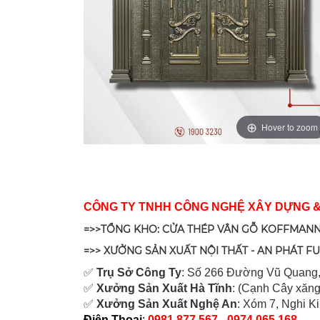
Hover to zoom
CÔNG TY TNHH CÔNG NGHỆ XÂY DỰNG 
=>>TỔNG KHO: CỬA THÉP VÂN GỖ KOFFMANN
=>> XƯỞNG SẢN XUẤT NỘI THẤT - AN PHÁT F
✅
Tr
ụ Sở Công Ty
: Số 266 Đường Vũ Quang,
✅
Xưởng Sản Xuất Hà Tĩnh
: (Cạnh Cây xăng
✅
Xưởng Sản Xuất Nghệ An
: Xóm 7, Nghi K
Điện Thoại
:
0981.877.567 - 0974.065.168