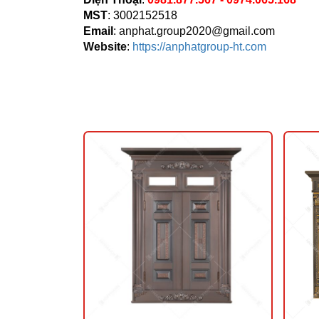
MST
: 3002152518
Email
:
anphat.group2020@gmail.com
Website
:
https://anphatgroup-ht.com