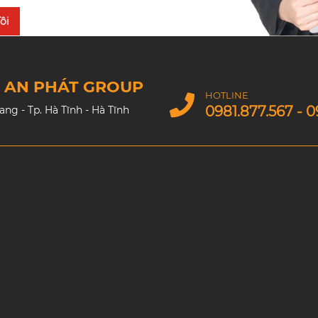
ôi
M AN PHÁT GROUP
HOTLINE
0981.877.567 - 0
g - Tp. Hà Tĩnh - Hà Tĩnh