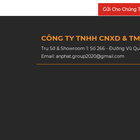
Gửi Cho Chúng T
CÔNG TY TNHH CNXD & T
Trụ Sở & Showroom 1: Số 266 - Đường Vũ Quan
Email: anphat.group2020@gmail.com