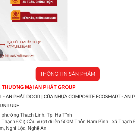
THÔNG TIN SẢN PHẨM
& THƯƠNG MẠI AN PHÁT GROUP
 - AN PHÁT DOOR | CỬA NHỰA COMPOSITE ECOSMART - AN 
URNITURE
 ph
ường Thạch Linh,
Tp. Hà Tĩnh
 Thạch Đài) Cầu vượt đi lên 500M T
hôn Nam Bình - xã Thạch Đ
im, Nghi Lộc, Nghệ An