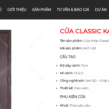
Ủ
GIỚI THIỆU
SẢN PHẨM
TƯ VẤN & BÁO GIÁ
DỰ ÁN
CỬA CLASSIC KA
Tên sản phẩm:
Cửa thép Classi
Mã sản phẩm:
KAT-1.63
CẤU TẠO
Độ dày cánh:
7cm
Mí cánh:
Chữ Z
Công nghệ sơn:
Sơn 5D – 5 lớp 
Thiết kế:
Tràn viền
PHỤ KIỆN CỬA
Khoá:
Theo yêu cầu