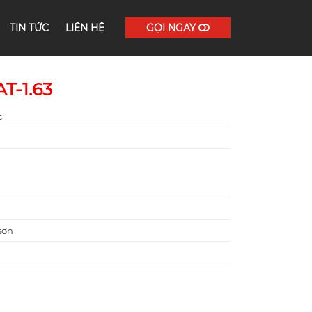
TIN TỨC
LIÊN HỆ
GỌI NGAY
T-1.63
c
sơn