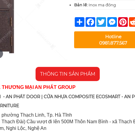
Bản lề:
Inox mạ đồng
Share
Facebook
Twitter
Messeng
Pin
Hotline
0981.877.567
THÔNG TIN SẢN PHẨM
& THƯƠNG MẠI AN PHÁT GROUP
 - AN PHÁT DOOR | CỬA NHỰA COMPOSITE ECOSMART - AN 
URNITURE
 ph
ường Thạch Linh,
Tp. Hà Tĩnh
 Thạch Đài) Cầu vượt đi lên 500M T
hôn Nam Bình - xã Thạch Đ
im, Nghi Lộc, Nghệ An