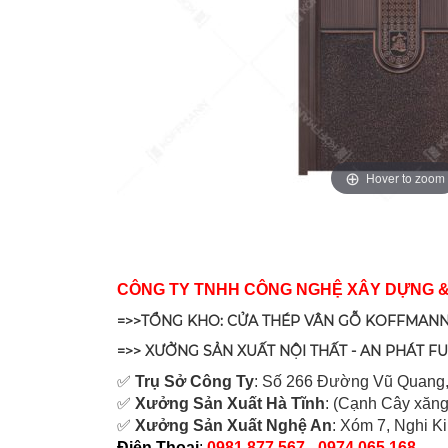
Hover to zoom
CÔNG TY TNHH CÔNG NGHỆ XÂY DỰNG 
=>>TỔNG KHO: CỬA THÉP VÂN GỖ KOFFMANN
=>> XƯỞNG SẢN XUẤT NỘI THẤT - AN PHÁT F
✅
Tr
ụ Sở Công Ty
: Số 266 Đường Vũ Quang,
✅
Xưởng Sản Xuất Hà Tĩnh
: (Cạnh Cây xăng
✅
Xưởng Sản Xuất Nghệ An
: Xóm 7, Nghi K
Điện Thoại
:
0981.877.567 - 0974.065.168