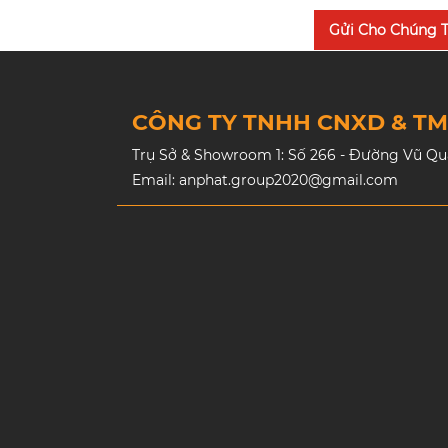
Gửi Cho Chúng T
CÔNG TY TNHH CNXD & T
Trụ Sở & Showroom 1: Số 266 - Đường Vũ Quan
Email: anphat.group2020@gmail.com