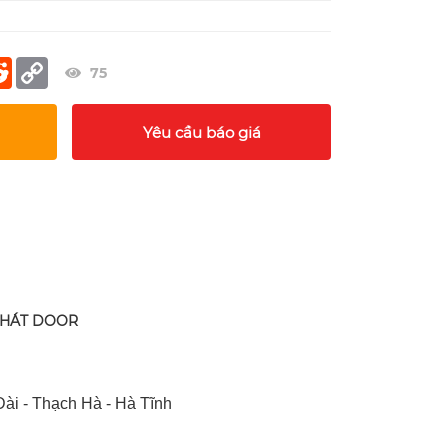
er
terest
Reddit
Copy
75
Link
Yêu cầu báo giá
PHÁT DOOR
ài - Thạch Hà - Hà Tĩnh