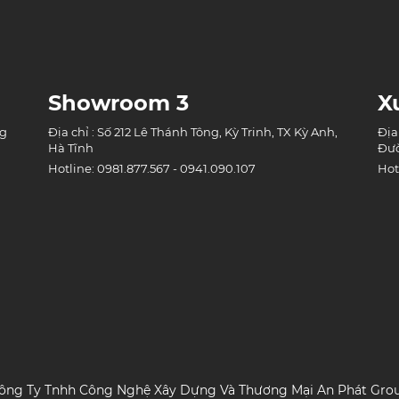
Showroom 3
X
ng
Địa chỉ : Số 212 Lê Thánh Tông, Kỳ Trinh, TX Kỳ Anh,
Địa
Hà Tĩnh
Đườ
Hotline: 0981.877.567 - 0941.090.107
Hot
ông Ty Tnhh Công Nghệ Xây Dựng Và Thương Mại An Phát Gro