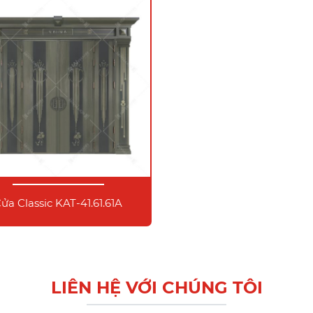
ửa Classic KAT-41.61.61A
LIÊN HỆ VỚI CHÚNG TÔI