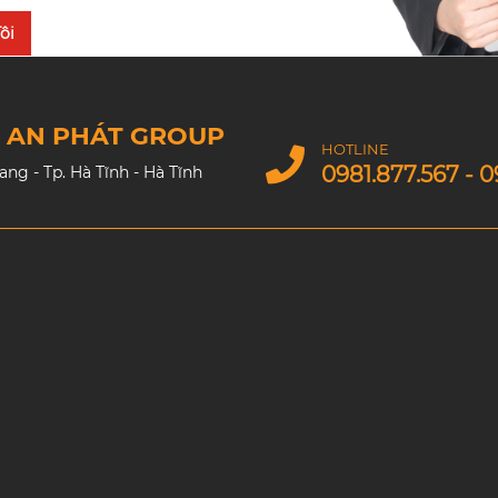
ôi
M AN PHÁT GROUP
HOTLINE
0981.877.567 - 0
g - Tp. Hà Tĩnh - Hà Tĩnh