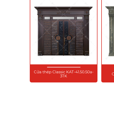
Cửa thép Classic KAT-41.50.50a-
C
3TK