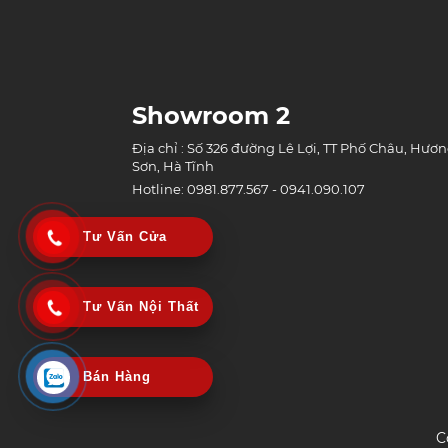
Showroom 2
Địa chỉ : Số 326 đường Lê Lợi, TT Phố Châu, Hươ
Sơn, Hà Tĩnh
Hotline: 0981.877.567 - 0941.090.107
Tư Vấn Cửa
Tư Vấn Nội Thất
Bán Hàng
C