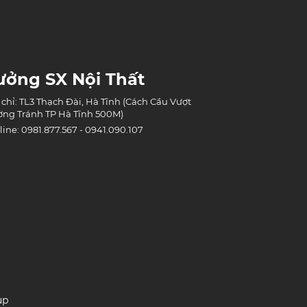
ưởng SX Nội Thất
 chỉ: TL3 Thạch Đài, Hà Tĩnh (Cách Cầu Vượt
ng Tránh TP Hà Tĩnh 500M)
line: 0981.877.567 - 0941.090.107
up