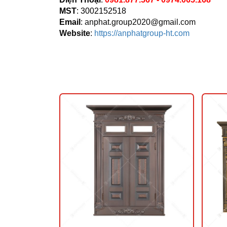
MST
: 3002152518
Email
:
anphat.group2020@gmail.com
Website
:
https://anphatgroup-ht.com