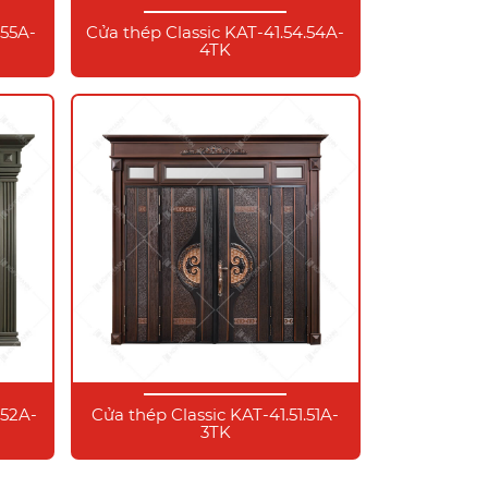
.55A-
Cửa thép Classic KAT-41.54.54A-
4TK
.52A-
Cửa thép Classic KAT-41.51.51A-
3TK