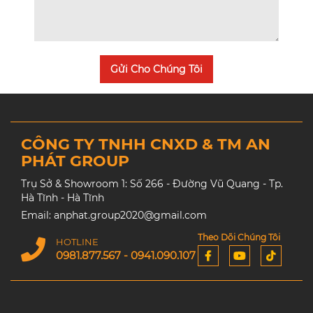
Gửi Cho Chúng Tôi
CÔNG TY TNHH CNXD & TM AN
PHÁT GROUP
Trụ Sở & Showroom 1: Số 266 - Đường Vũ Quang - Tp.
Hà Tĩnh - Hà Tĩnh
Email: anphat.group2020@gmail.com
Theo Dõi Chúng Tôi
HOTLINE
0981.877.567 - 0941.090.107