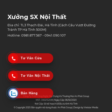
Xưởng SX Nội Thất
Địa chỉ: TL3 Thạch Đài, Hà Tĩnh (Cách Cầu Vượt Đường
Tránh TP Hà Tĩnh 500M)
Hotline: 0981.877.567 - 0941.090.107
Tư Vấn Cửa
Tư Vấn Nội Thất
Bán Hàng
Công Ty Tnhh Công Nghệ Xây Dựng Và Thương Mại An Phát Group
MST: 3002152518 | Ngày Cấp: 06/02/2020
Nơi Cấp: Sở kế hoạch & Đầu tư tỉnh Hà Tĩnh
© Copyright 2025 Bản quyền nội dung thuộc An Phát Group | Design by
Vietstar Media