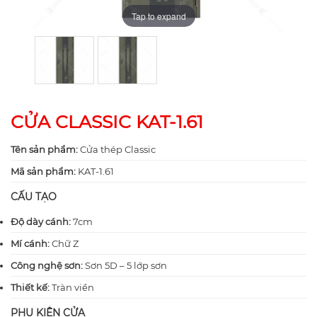
Tap to expand
Tap to expand
CỬA CLASSIC KAT-1.61
Tên sản phẩm:
Cửa thép Classic
Mã sản phẩm:
KAT-1.61
CẤU TẠO
Độ dày cánh:
7cm
Mí cánh:
Chữ Z
Công nghệ sơn:
Sơn 5D – 5 lớp sơn
Thiết kế:
Tràn viền
PHỤ KIỆN CỬA