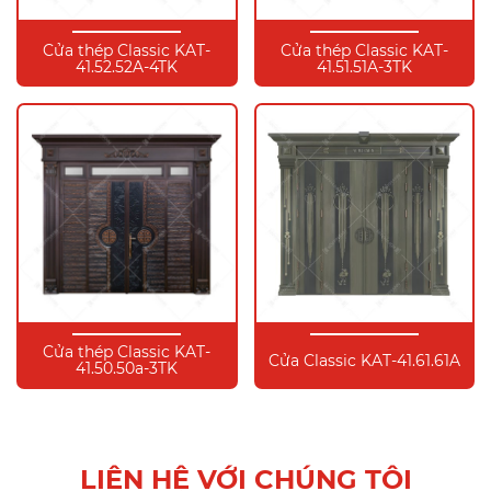
Cửa thép Classic KAT-
Cửa thép Classic KAT-
41.52.52A-4TK
41.51.51A-3TK
Cửa thép Classic KAT-
Cửa Classic KAT-41.61.61A
41.50.50a-3TK
LIÊN HỆ VỚI CHÚNG TÔI