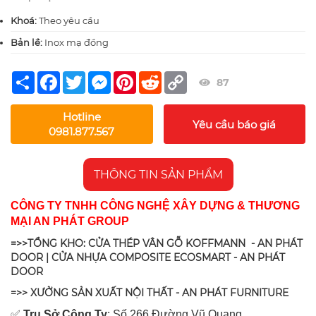
Khoá:
Theo yêu cầu
Bản lề:
Inox mạ đồng
Share
Facebook
Twitter
Messenger
Pinterest
Reddit
Copy
87
Link
Hotline
Yêu cầu báo giá
0981.877.567
THÔNG TIN SẢN PHẨM
CÔNG TY TNHH CÔNG NGHỆ XÂY DỰNG & THƯƠNG
MẠI AN PHÁT GROUP
=>>TỔNG KHO: CỬA THÉP VÂN GỖ KOFFMANN - AN PHÁT
DOOR | CỬA NHỰA COMPOSITE ECOSMART - AN PHÁT
DOOR
=>> XƯỞNG SẢN XUẤT NỘI THẤT - AN PHÁT FURNITURE
✅
Tr
ụ Sở Công Ty
: Số 266 Đường Vũ Quang,