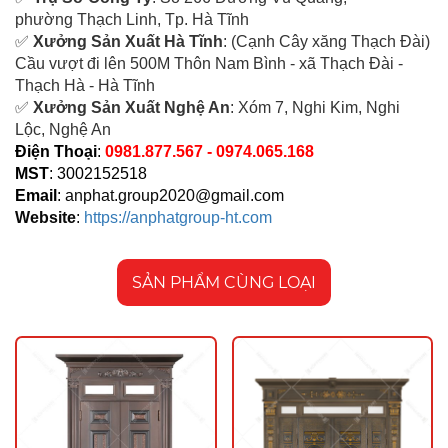
ph
ường Thạch Linh,
Tp. Hà Tĩnh
✅
Xưởng Sản Xuất Hà Tĩnh
: (Cạnh Cây xăng Thạch Đài)
Cầu vượt đi lên 500M T
hôn Nam Bình - xã Thạch Đài -
Thạch Hà - Hà Tĩnh
✅
Xưởng Sản Xuất Nghệ An
: Xóm 7, Nghi Kim, Nghi
Lộc, Nghệ An
Điện Thoại
:
0981.877.567 - 0974.065.168
MST
: 3002152518
Email
:
anphat.group2020@gmail.com
Website
:
https://anphatgroup-ht.com
SẢN PHẨM CÙNG LOẠI