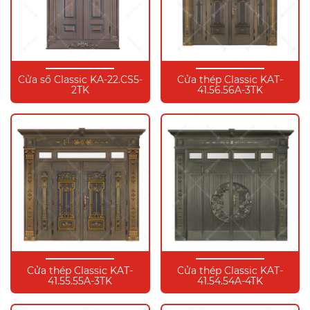
Cửa sổ Classic KA-22.CS5-
Cửa thép Classic KAT-
2TK
41.56.56A-3TK
Cửa thép Classic KAT-
Cửa thép Classic KAT-
41.55.55A-3TK
41.54.54A-4TK