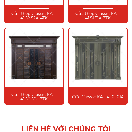
Cửa thép Classic KAT-
Cửa thép Classic KAT-
41.52.52A-4TK
41.51.51A-3TK
Cửa thép Classic KAT-
Cửa Classic KAT-41.61.61A
41.50.50a-3TK
LIÊN HỆ VỚI CHÚNG TÔI