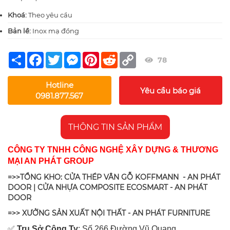
Khoá:
Theo yêu cầu
Bản lề:
Inox mạ đồng
Share
Facebook
Twitter
Messenger
Pinterest
Reddit
Copy
78
Link
Hotline
Yêu cầu báo giá
0981.877.567
THÔNG TIN SẢN PHẨM
CÔNG TY TNHH CÔNG NGHỆ XÂY DỰNG & THƯƠNG
MẠI AN PHÁT GROUP
=>>TỔNG KHO: CỬA THÉP VÂN GỖ KOFFMANN - AN PHÁT
DOOR | CỬA NHỰA COMPOSITE ECOSMART - AN PHÁT
DOOR
=>> XƯỞNG SẢN XUẤT NỘI THẤT - AN PHÁT FURNITURE
✅
Tr
ụ Sở Công Ty
: Số 266 Đường Vũ Quang,