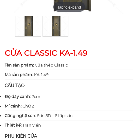
Tap to expand
Tap to expand
CỬA CLASSIC KA-1.49
Tên sản phẩm:
Cửa thép Classic
Mã sản phẩm:
KA-1.49
CẤU TẠO
Độ dày cánh:
7cm
Mí cánh:
Chữ Z
Công nghệ sơn:
Sơn 5D – 5 lớp sơn
Thiết kế:
Tràn viền
PHỤ KIỆN CỬA