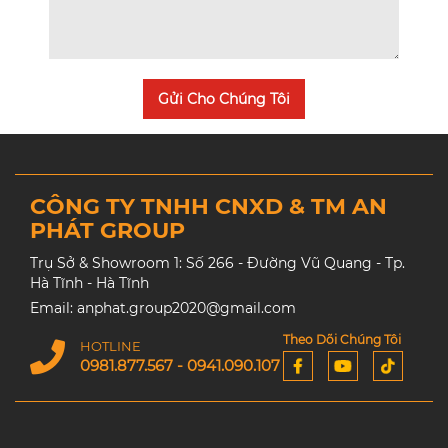
Gửi Cho Chúng Tôi
CÔNG TY TNHH CNXD & TM AN
PHÁT GROUP
Trụ Sở & Showroom 1: Số 266 - Đường Vũ Quang - Tp.
Hà Tĩnh - Hà Tĩnh
Email: anphat.group2020@gmail.com
Theo Dõi Chúng Tôi
HOTLINE
0981.877.567 - 0941.090.107