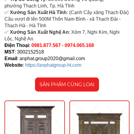
ph
ường Thạch Linh,
Tp. Hà Tĩnh
✅
Xưởng Sản Xuất Hà Tĩnh
: (Cạnh Cây xăng Thạch Đài)
Cầu vượt đi lên 500M T
hôn Nam Bình - xã Thạch Đài -
Thạch Hà - Hà Tĩnh
✅
Xưởng Sản Xuất Nghệ An
: Xóm 7, Nghi Kim, Nghi
Lộc, Nghệ An
Điện Thoại
:
0981.877.567 - 0974.065.168
MST
: 3002152518
Email
:
anphat.group2020@gmail.com
Website
:
https://anphatgroup-ht.com
SẢN PHẨM CÙNG LOẠI