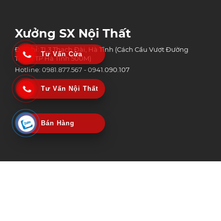
Xưởng SX Nội Thất
Địa chỉ: TL3 Thạch Đài, Hà Tĩnh (Cách Cầu Vượt Đường
Tư Vấn Cửa
Tránh TP Hà Tĩnh 500M)
Hotline: 0981.877.567 - 0941.090.107
Tư Vấn Nội Thất
Bán Hàng
Công Ty Tnhh Công Nghệ Xây Dựng Và Thương Mại An Phát Group
MST: 3002152518 | Ngày Cấp: 06/02/2020
Nơi Cấp: Sở kế hoạch & Đầu tư tỉnh Hà Tĩnh
© Copyright 2025 Bản quyền nội dung thuộc An Phát Group | Design by
Vietstar Media