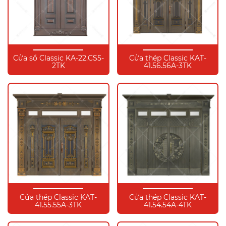
Cửa sổ Classic KA-22.CS5-
Cửa thép Classic KAT-
2TK
41.56.56A-3TK
Cửa thép Classic KAT-
Cửa thép Classic KAT-
41.55.55A-3TK
41.54.54A-4TK