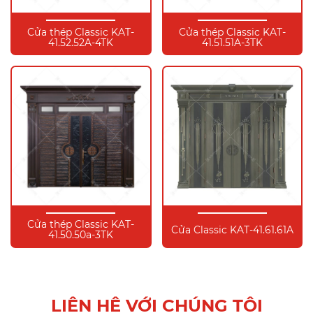
Cửa thép Classic KAT-
Cửa thép Classic KAT-
41.52.52A-4TK
41.51.51A-3TK
Cửa thép Classic KAT-
Cửa Classic KAT-41.61.61A
41.50.50a-3TK
LIÊN HỆ VỚI CHÚNG TÔI