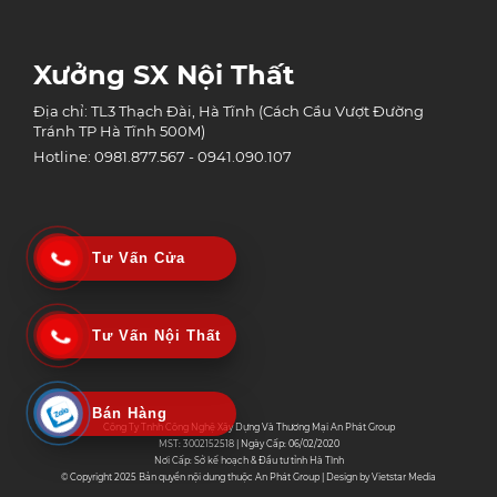
Xưởng SX Nội Thất
Địa chỉ: TL3 Thạch Đài, Hà Tĩnh (Cách Cầu Vượt Đường
Tránh TP Hà Tĩnh 500M)
Hotline: 0981.877.567 - 0941.090.107
Tư Vấn Cửa
Tư Vấn Nội Thất
Bán Hàng
Công Ty Tnhh Công Nghệ Xây Dựng Và Thương Mại An Phát Group
MST: 3002152518 | Ngày Cấp: 06/02/2020
Nơi Cấp: Sở kế hoạch & Đầu tư tỉnh Hà Tĩnh
© Copyright 2025 Bản quyền nội dung thuộc An Phát Group | Design by
Vietstar Media