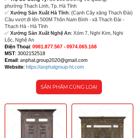
ph
ường Thạch Linh,
Tp. Hà Tĩnh
✅
Xưởng Sản Xuất Hà Tĩnh
: (Cạnh Cây xăng Thạch Đài)
Cầu vượt đi lên 500M T
hôn Nam Bình - xã Thạch Đài -
Thạch Hà - Hà Tĩnh
✅
Xưởng Sản Xuất Nghệ An
: Xóm 7, Nghi Kim, Nghi
Lộc, Nghệ An
Điện Thoại
:
0981.877.567 - 0974.065.168
MST
: 3002152518
Email
:
anphat.group2020@gmail.com
Website
:
https://anphatgroup-ht.com
SẢN PHẨM CÙNG LOẠI