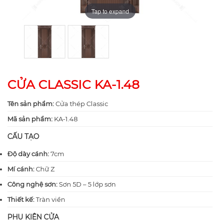
Tap to expand
Tap to expand
CỬA CLASSIC KA-1.48
Tên sản phẩm:
Cửa thép Classic
Mã sản phẩm:
KA-1.48
CẤU TẠO
Độ dày cánh:
7cm
Mí cánh:
Chữ Z
Công nghệ sơn:
Sơn 5D – 5 lớp sơn
Thiết kế:
Tràn viền
PHỤ KIỆN CỬA