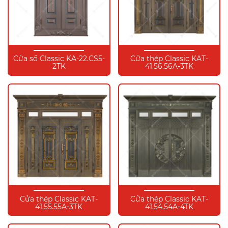
Cửa sổ Classic KA-22.CS5-
Cửa thép Classic KAT-
2TK
41.56.56A-3TK
Cửa thép Classic KAT-
Cửa thép Classic KAT-
41.55.55A-3TK
41.54.54A-4TK