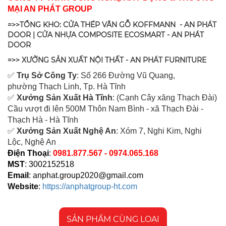
MẠI AN PHÁT GROUP
=>>TỔNG KHO: CỬA THÉP VÂN GỖ KOFFMANN - AN PHÁT
DOOR | CỬA NHỰA COMPOSITE ECOSMART - AN PHÁT
DOOR
=>> XƯỞNG SẢN XUẤT NỘI THẤT - AN PHÁT FURNITURE
✅
Tr
ụ Sở Công Ty
: Số 266 Đường Vũ Quang,
ph
ường Thạch Linh,
Tp. Hà Tĩnh
✅
Xưởng Sản Xuất Hà Tĩnh
: (Cạnh Cây xăng Thạch Đài)
Cầu vượt đi lên 500M T
hôn Nam Bình - xã Thạch Đài -
Thạch Hà - Hà Tĩnh
✅
Xưởng Sản Xuất Nghệ An
: Xóm 7, Nghi Kim, Nghi
Lộc, Nghệ An
Điện Thoại
:
0981.877.567 - 0974.065.168
MST
: 3002152518
Email
:
anphat.group2020@gmail.com
Website
:
https://anphatgroup-ht.com
SẢN PHẨM CÙNG LOẠI