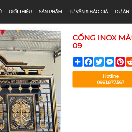
Ủ
GIỚI THIỆU
SẢN PHẨM
TƯ VẤN & BÁO GIÁ
DỰ ÁN
CỔNG INOX MÀ
09
Share
Facebook
Twitter
Messeng
Pin
Hotline
0981.877.567