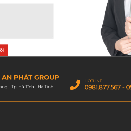
ôi
M AN PHÁT GROUP
HOTLINE
0981.877.567 - 0
g - Tp. Hà Tĩnh - Hà Tĩnh