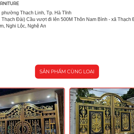
URNITURE
 ph
ường Thạch Linh,
Tp. Hà Tĩnh
 Thạch Đài) Cầu vượt đi lên 500M T
hôn Nam Bình - xã Thạch Đ
im, Nghi Lộc, Nghệ An
SẢN PHẨM CÙNG LOẠI