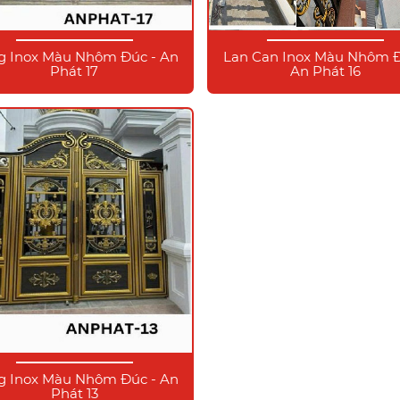
g Inox Màu Nhôm Đúc - An
Lan Can Inox Màu Nhôm Đ
Phát 17
An Phát 16
g Inox Màu Nhôm Đúc - An
Phát 13