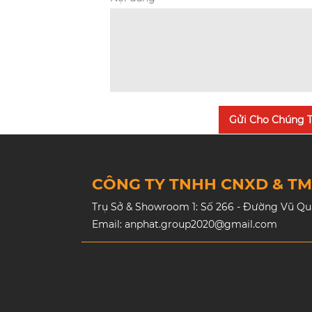
Gửi Cho Chúng T
CÔNG TY TNHH CNXD & T
Trụ Sở & Showroom 1: Số 266 - Đường Vũ Quan
Email: anphat.group2020@gmail.com