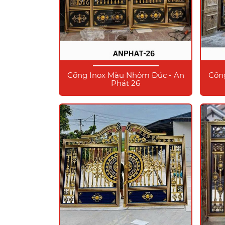
Cổng Inox Màu Nhôm Đúc - An
Cổn
Phát 26