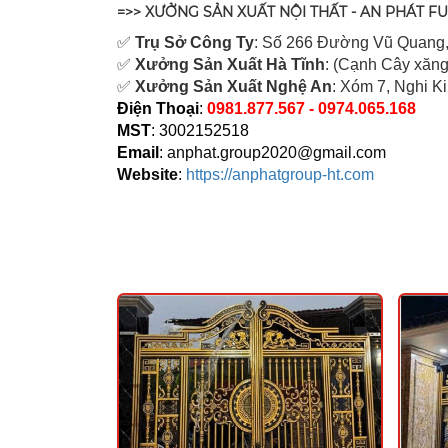
=>> XƯỞNG SẢN XUẤT NỘI THẤT - AN PHÁT F
✅
Tr
ụ Sở Công Ty
: Số 266 Đường Vũ Quang,
✅
Xưởng Sản Xuất Hà Tĩnh
: (Cạnh Cây xăng
✅
Xưởng Sản Xuất Nghệ An
: Xóm 7, Nghi K
Điện Thoại
:
0981.877.567 - 0974.065.168
MST
: 3002152518
Email
:
anphat.group2020@gmail.com
Website
:
https://anphatgroup-ht.com