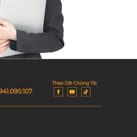
Theo Dõi Chúng Tôi
941.090.107