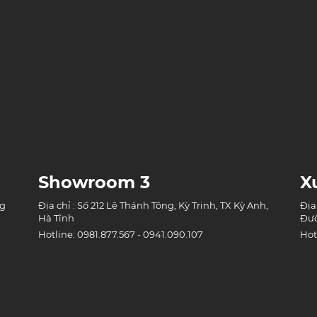
Showroom 3
X
ng
Địa chỉ : Số 212 Lê Thánh Tông, Kỳ Trinh, TX Kỳ Anh,
Địa
Hà Tĩnh
Đườ
Hotline: 0981.877.567 - 0941.090.107
Hot