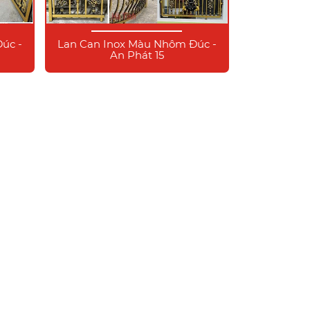
úc -
Lan Can Inox Màu Nhôm Đúc -
An Phát 15