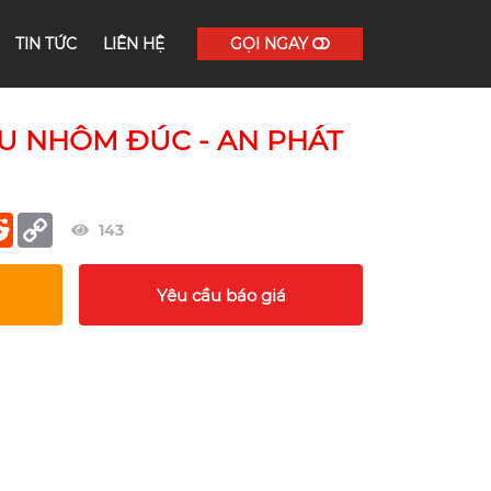
TIN TỨC
LIÊN HỆ
GỌI NGAY
U NHÔM ĐÚC - AN PHÁT
er
terest
Reddit
Copy
143
Link
Yêu cầu báo giá