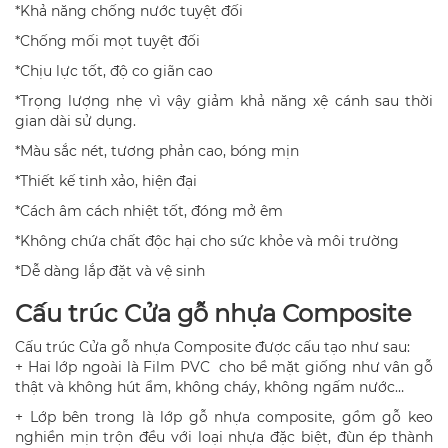
*Khả năng chống nước tuyệt đối
*Chống mối mọt tuyệt đối
*Chịu lực tốt, độ co giãn cao
*Trọng lượng nhẹ vì vậy giảm khả năng xệ cánh sau thời
gian dài sử dụng.
*Màu sắc nét, tương phản cao, bóng mịn
*Thiết kế tinh xảo, hiện đại
*Cách âm cách nhiệt tốt, đóng mở êm
*Không chứa chất độc hại cho sức khỏe và môi trường
*Dễ dàng lắp đặt và vệ sinh
Cấu trúc Cửa gỗ nhựa Composite
Cấu trúc Cửa gỗ nhựa Composite được cấu tạo như sau:
+ Hai lớp ngoài là Film PVC cho bề mặt giống như vân gỗ
thật và không hút ẩm, không cháy, không ngấm nước…
+ Lớp bên trong là lớp gỗ nhựa composite, gồm gỗ keo
nghiền mịn trộn đều với loại nhựa đặc biệt, đùn ép thành