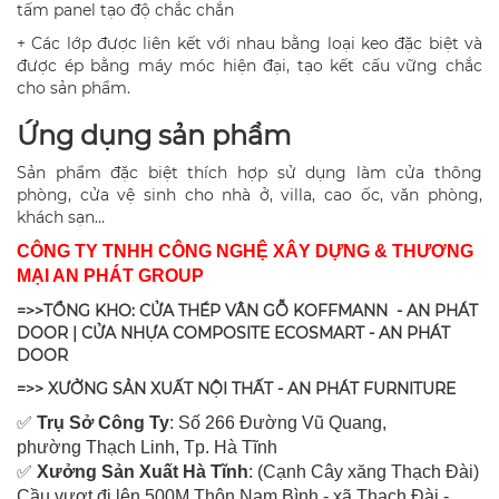
tấm panel tạo độ chắc chắn
+ Các lớp được liên kết với nhau bằng loại keo đặc biệt và
được ép bằng máy móc hiện đại, tạo kết cấu vững chắc
cho sản phẩm.
Ứng dụng sản phẩm
Sản phẩm đặc biệt thích hợp sử dụng làm cửa thông
phòng, cửa vệ sinh cho nhà ở, villa, cao ốc, văn phòng,
khách sạn…
CÔNG TY TNHH CÔNG NGHỆ XÂY DỰNG & THƯƠNG
MẠI AN PHÁT GROUP
=>>TỔNG KHO: CỬA THÉP VÂN GỖ KOFFMANN - AN PHÁT
DOOR | CỬA NHỰA COMPOSITE ECOSMART - AN PHÁT
DOOR
=>> XƯỞNG SẢN XUẤT NỘI THẤT - AN PHÁT FURNITURE
✅
Tr
ụ Sở Công Ty
: Số 266 Đường Vũ Quang,
ph
ường Thạch Linh,
Tp. Hà Tĩnh
✅
Xưởng Sản Xuất Hà Tĩnh
: (Cạnh Cây xăng Thạch Đài)
Cầu vượt đi lên 500M T
hôn Nam Bình - xã Thạch Đài -