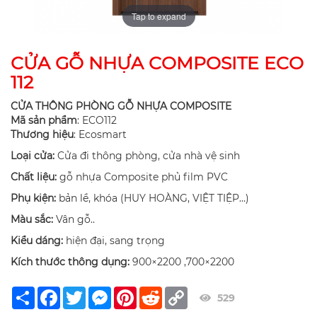
Tap to expand
CỬA GỖ NHỰA COMPOSITE ECO
112
CỬA THÔNG PHÒNG GỖ NHỰA COMPOSITE
Mã sản phẩm
: ECO112
Thương hiệu
: Ecosmart
Loại cửa:
Cửa đi thông phòng, cửa nhà vệ sinh
Chất liệu:
gỗ nhựa Composite phủ film PVC
Phụ kiện:
bản lề, khóa (HUY HOÀNG, VIỆT TIỆP…)
Màu sắc:
Vân gỗ..
Kiểu dáng:
hiện đại, sang trọng
Kích thước thông dụng:
900×2200 ,700×2200
Share
Facebook
Twitter
Messenger
Pinterest
Reddit
Copy
529
Link