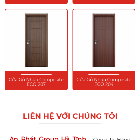
Cửa Gỗ Nhựa Composite
Cửa Gỗ Nhựa Composite
ECO 207
ECO 204
LIÊN HỆ VỚI CHÚNG TÔI
An Phát Group Hà Tĩnh
- Công Ty Hàng