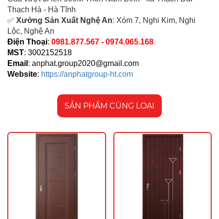
Thạch Hà - Hà Tĩnh
✅
Xưởng Sản Xuất Nghệ An
: Xóm 7, Nghi Kim, Nghi
Lộc, Nghệ An
Điện Thoại
:
0981.877.567 - 0974.065.168
MST
: 3002152518
Email
:
anphat.group2020@gmail.com
Website
:
https://anphatgroup-ht.com
SẢN PHẨM CÙNG LOẠI