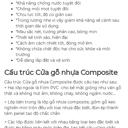
*Khả năng chống nước tuyệt đối
*Chống mối mọt tuyệt đối
*Chịu lực tốt, độ co giãn cao
*Trọng lượng nhẹ vì vậy giảm khả năng xệ cánh sau
thời gian dài sử dụng.
*Màu sắc nét, tương phản cao, bóng mịn
*Thiết kế tinh xảo, hiện đại
*Cách âm cách nhiệt tốt, đóng mở êm
*Không chứa chất độc hại cho sức khỏe và môi
trường
*Dễ dàng lắp đặt và vệ sinh
Cấu trúc Cửa gỗ nhựa Composite
Cấu trúc Cửa gỗ nhựa Composite được cấu tạo như sau:
+ Hai lớp ngoài là Film PVC cho bề mặt giống như vân gỗ
thật và không hút ẩm, không cháy, không ngấm nước…
+ Lớp bên trong là lớp gỗ nhựa composite, gồm gỗ keo
nghiền mịn trộn đều với loại nhựa đặc biệt, đùn ép thành
tấm panel tạo độ chắc chắn
+ Các lớp được liên kết với nhau bằng loại keo đặc biệt và
được ép bằng máy móc hiện đại, tạo kết cấu vững chắc