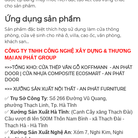
cho sản phẩm.
Ứng dụng sản phẩm
Sản phẩm đặc biệt thích hợp sử dụng làm cửa thông
phòng, cửa vệ sinh cho nhà ở, villa, cao ốc, văn phòng,
khách sạn…
CÔNG TY TNHH CÔNG NGHỆ XÂY DỰNG & THƯƠNG
MẠI AN PHÁT GROUP
=>>TỔNG KHO: CỬA THÉP VÂN GỖ KOFFMANN - AN PHÁT
DOOR | CỬA NHỰA COMPOSITE ECOSMART - AN PHÁT
DOOR
=>> XƯỞNG SẢN XUẤT NỘI THẤT - AN PHÁT FURNITURE
✅
Tr
ụ Sở Công Ty
: Số 266 Đường Vũ Quang,
ph
ường Thạch Linh,
Tp. Hà Tĩnh
✅
Xưởng Sản Xuất Hà Tĩnh
: (Cạnh Cây xăng Thạch Đài)
Cầu vượt đi lên 500M T
hôn Nam Bình - xã Thạch Đài -
Thạch Hà - Hà Tĩnh
✅
Xưởng Sản Xuất Nghệ An
: Xóm 7, Nghi Kim, Nghi