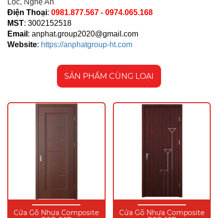
Lộc, Nghệ An
Điện Thoại
:
0981.877.567 - 0974.065.168
MST
: 3002152518
Email
:
anphat.group2020@gmail.com
Website
:
https://anphatgroup-ht.com
SẢN PHẨM CÙNG LOẠI
Cửa Gỗ Nhựa Composite
Cửa Gỗ Nhựa Composite