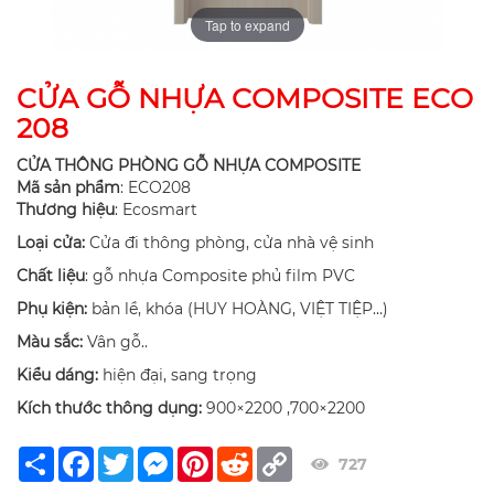
Tap to expand
CỬA GỖ NHỰA COMPOSITE ECO
208
CỬA THÔNG PHÒNG GỖ NHỰA COMPOSITE
Mã sản phẩm
: ECO208
Thương hiệu
: Ecosmart
Loại cửa:
Cửa đi thông phòng, cửa nhà vệ sinh
Chất liệu
: gỗ nhựa Composite phủ film PVC
Phụ kiện:
bản lề, khóa (HUY HOÀNG, VIỆT TIỆP…)
Màu sắc:
Vân gỗ..
Kiểu dáng:
hiện đại, sang trọng
Kích thước thông dụng:
900×2200 ,700×2200
Share
Facebook
Twitter
Messenger
Pinterest
Reddit
Copy
727
Link